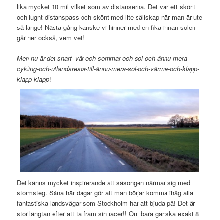
lika mycket 10 mil vilket som av distanserna. Det var ett skönt
och lugnt distanspass och skönt med lite sällskap när man är ute
så länge! Nästa gång kanske vi hinner med en fika innan solen
går ner också, vem vet!
Men-nu-är-det-snart
–
vår-och-sommar-och-sol-och-ännu-mera-
cykling-och-utlandsresor-till-ännu-mera-sol-och-värme-och-klapp-
klapp-klapp
!
Det känns mycket inspirerande att säsongen närmar sig med
stormsteg. Såna här dagar gör att man börjar komma ihåg alla
fantastiska landsvägar som Stockholm har att bjuda på! Det är
stor längtan efter att ta fram sin racer!! Om bara ganska exakt 8