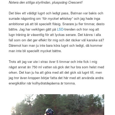
Notera den stiliga styrlindan, pluspoäng Crescent!
Det blev ett väldigt lugnt och ledigt pass, Batman var bakis och
surrade någonting om “
för mycket whiskey
” och jag hade inga
ambitioner på att bli speciellt flåsig. Snarare ju fler timmar, desto
bättre. Jag har verkligen gått på
LSD
-trenden och tror nog att
lugn träning är väsentlig för att lyckas senare. Det känns i alla
fall som om det ger effekt för mig och det räcker väl kanske så?
Däremot kan man ju inte bara köra lugnt och ledigt, då kommer
man inte bli speciellt mycket bättre.
Trots att jag var ute i strax över 5 timmar och inte fick i mig
något annat än 750 ml vatten så gick det hur bra som helst med
orken. Det kan ju ha att göra med att det gick så lugnt till, men
jag tror även kroppen börjar fatta det här med att använda andra
energikällor när kolhydratdepåerna är tomma.