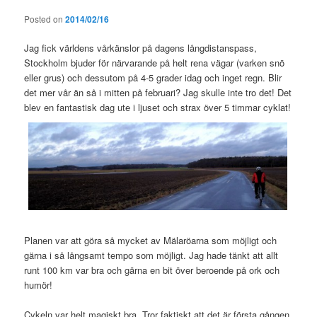
Posted on
2014/02/16
Jag fick världens vårkänslor på dagens långdistanspass,
Stockholm bjuder för närvarande på helt rena vägar (varken snö
eller grus) och dessutom på 4-5 grader idag och inget regn. Blir
det mer vår än så i mitten på februari? Jag skulle inte tro det! Det
blev en fantastisk dag ute i ljuset och strax över 5 timmar cyklat!
Planen var att göra så mycket av Mälaröarna som möjligt och
gärna i så långsamt tempo som möjligt. Jag hade tänkt att allt
runt 100 km var bra och gärna en bit över beroende på ork och
humör!
Cykeln var helt magiskt bra. Tror faktiskt att det är första gången