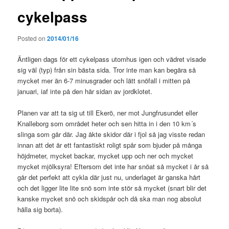
cykelpass
Posted on
2014/01/16
Äntligen dags för ett cykelpass utomhus igen och vädret visade
sig väl (typ) från sin bästa sida. Tror inte man kan begära så
mycket mer än 6-7 minusgrader och lätt snöfall i mitten på
januari, iaf inte på den här sidan av jordklotet.
Planen var att ta sig ut till Ekerö, ner mot Jungfrusundet eller
Knalleborg som området heter och sen hitta in i den 10 km´s
slinga som går där. Jag åkte skidor där i fjol så jag visste redan
innan att det är ett fantastiskt roligt spår som bjuder på många
höjdmeter, mycket backar, mycket upp och ner och mycket
mycket mjölksyra! Eftersom det inte har snöat så mycket i år så
går det perfekt att cykla där just nu, underlaget är ganska hårt
och det ligger lite lite snö som inte stör så mycket (snart blir det
kanske mycket snö och skidspår och då ska man nog absolut
hålla sig borta).