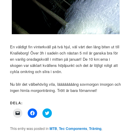
En väldigt fin vinterkväll på två hjul, väl värt den lång biten ut till
Knalleborg! Över 3h i sadeln och nästan 5 mil är ganska bra för
en vanlig onsdagskväll i mitten på januari! De 10 km:erna i
skogen var såklart kvällens höjdpunkt och det är löjligt roligt att
cykla omkring och slira i snön.
Nu blir det välbehövlig vila, låååååååång sovmorgon imorgon och
ingen himla morgonträning. Trött är bara förnamnet!
DELA:
Click
Click
Click
to
to
to
email
share
share
a
on
on
link
Facebook
Twitter
This entry was posted in
MTB
,
Tec Components
,
Träning
,
to
(Opens
(Opens