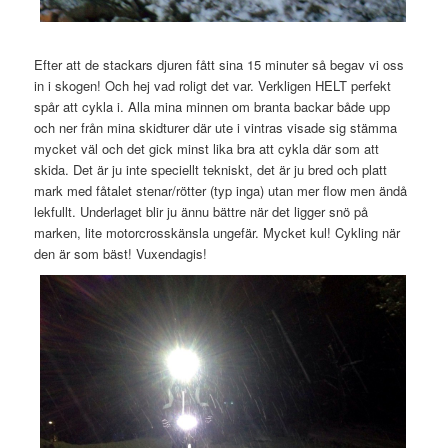
Efter att de stackars djuren fått sina 15 minuter så begav vi oss
in i skogen! Och hej vad roligt det var. Verkligen HELT perfekt
spår att cykla i. Alla mina minnen om branta backar både upp
och ner från mina skidturer där ute i vintras visade sig stämma
mycket väl och det gick minst lika bra att cykla där som att
skida. Det är ju inte speciellt tekniskt, det är ju bred och platt
mark med fåtalet stenar/rötter (typ inga) utan mer flow men ändå
lekfullt. Underlaget blir ju ännu bättre när det ligger snö på
marken, lite motorcrosskänsla ungefär. Mycket kul! Cykling när
den är som bäst! Vuxendagis!