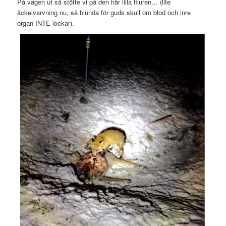
På vägen ut så stötte vi på den här lilla filuren… (lite
äckelvarvning nu, så blunda för guds skull om blod och inre
organ INTE lockar).