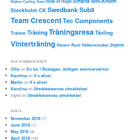
Smärta
StoCKholm
Ride of Hope
Rejlers Cycling Team
Swedbank Sub8
Stockholm CK
Team Crescent
Tec Components
Träningsresa
Träning
Tävling
Trainer
Vinterträning
Zepton
Vänern Runt
Vätternrundan
NYA KOMMENTARER
Ollie
on
En tur i Roslagen, äntligen sommarvärme!
Karolina
on
It´s alive!
Martin
on
It´s alive!
Karolina
on
Utmärkelsernas utmärkelse!
Ingrid
on
Utmärkelsernas utmärkelse!
ARKIV
November 2018
(1)
June 2018
(1)
May 2018
(4)
April 2018
(10)