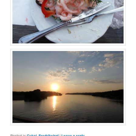
Posted in
Cykel
,
Fredrikshof
|
Leave a reply