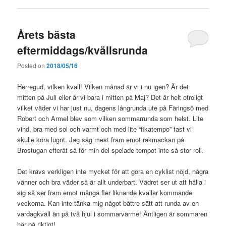
Årets bästa
eftermiddags/kvällsrunda
Posted on
2018/05/16
Herregud, vilken kväll! Vilken månad är vi i nu igen? Är det
mitten på Juli eller är vi bara i mitten på Maj? Det är helt otroligt
vilket väder vi har just nu, dagens långrunda ute på Färingsö med
Robert och Armel blev som vilken sommarrunda som helst. Lite
vind, bra med sol och varmt och med lite “fikatempo” fast vi
skulle köra lugnt. Jag såg mest fram emot räkmackan på
Brostugan efteråt så för min del spelade tempot inte så stor roll.
Det krävs verkligen inte mycket för att göra en cyklist nöjd, några
vänner och bra väder så är allt underbart. Vädret ser ut att hålla i
sig så ser fram emot många fler liknande kvällar kommande
veckorna. Kan inte tänka mig något bättre sätt att runda av en
vardagkväll än på två hjul i sommarvärme! Äntligen är sommaren
här på riktigt!