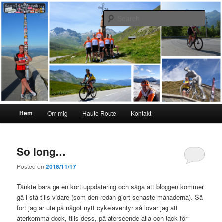
Skip
Skip
#interiktigtsomallaandra
to
to
Sear
primary
secondary
content
content
Karolina Örnstedt
Main
Hem
Om mig
Haute Route
Kontakt
menu
So long…
Posted on
2018/11/17
Tänkte bara ge en kort uppdatering och säga att bloggen kommer
gå i stå tills vidare (som den redan gjort senaste månaderna). Så
fort jag är ute på något nytt cykeläventyr så lovar jag att
återkomma dock, tills dess, på återseende alla och tack för