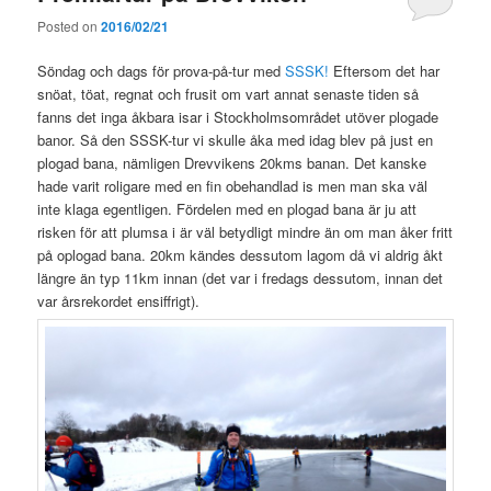
Posted on
2016/02/21
Söndag och dags för prova-på-tur med
SSSK!
Eftersom det har
snöat, töat, regnat och frusit om vart annat senaste tiden så
fanns det inga åkbara isar i Stockholmsområdet utöver plogade
banor. Så den SSSK-tur vi skulle åka med idag blev på just en
plogad bana, nämligen Drevvikens 20kms banan. Det kanske
hade varit roligare med en fin obehandlad is men man ska väl
inte klaga egentligen. Fördelen med en plogad bana är ju att
risken för att plumsa i är väl betydligt mindre än om man åker fritt
på oplogad bana. 20km kändes dessutom lagom då vi aldrig åkt
längre än typ 11km innan (det var i fredags dessutom, innan det
var årsrekordet ensiffrigt).