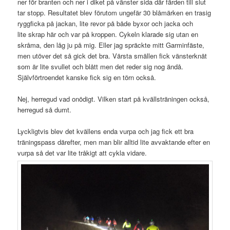
ner för branten och ner i diket på vänster sida där färden till slut
tar stopp. Resultatet blev förutom ungefär 30 blåmärken en trasig
ryggficka på jackan, lite revor på både byxor och jacka och
lite skrap här och var på kroppen. Cykeln klarade sig utan en
skråma, den låg ju på mig. Eller jag spräckte mitt Garminfäste,
men utöver det så gick det bra. Värsta smällen fick vänsterknät
som är lite svullet och blått men det reder sig nog ändå.
Självförtroendet kanske fick sig en törn också.
Nej, herregud vad onödigt. Vilken start på kvällsträningen också,
herregud så dumt.
Lyckligtvis blev det kvällens enda vurpa och jag fick ett bra
träningspass därefter, men man blir alltid lite avvaktande efter en
vurpa så det var lite tråkigt att cykla vidare.