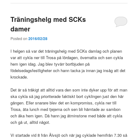
Träningshelg med SCKs
damer
Posted on
2016/02/28
I helgen så var det träningshelg med SCKs damlag och planen
var att cykla ner till Trosa på lördagen, övernatta och sen cykla
hem igen idag. Jag blev tyvärr bortbjuden på
födelsedagsfestligheter och hann tacka ja innan jag insåg att det
krockade.
Det är så tråkigt att alltid vara den som inte dyker upp för att man
ska cykla så jag prioriterade faktiskt bort cyklingen just den här
gången. Eller snarare blev det en kompromiss, cykla ner till
Trosa, äta lunch med tjejerna och sen bli hämtade av sambon
och åka hem igen. Då hann jag åtminstone med både att cykla
och gå ut, alltid något.
Vi startade vid 8 från Älvsjö och när jag cyklade hemifrån 7.30 så