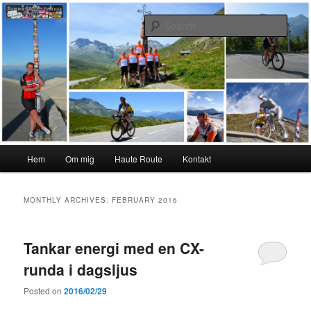
Skip
Skip
#interiktigtsomallaandra
to
to
Sear
primary
secondary
content
content
Karolina Örnstedt
Main
Hem
Om mig
Haute Route
Kontakt
menu
MONTHLY ARCHIVES:
FEBRUARY 2016
Tankar energi med en CX-
runda i dagsljus
Posted on
2016/02/29