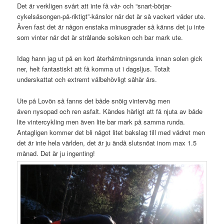
Det är verkligen svårt att inte få vår- och “snart-börjar-
cykelsäsongen-på-riktigt”-känslor när det är så vackert väder ute.
Även fast det är någon enstaka minusgrader så känns det ju inte
som vinter när det är strålande solsken och bar mark ute.
Idag hann jag ut på en kort återhämtningsrunda innan solen gick
ner, helt fantastiskt att få komma ut i dagsljus. Totalt
underskattat och extremt välbehövligt såhär års.
Ute på Lovön så fanns det både snöig vinterväg men
även nysopad och ren asfalt. Kändes härligt att få njuta av både
lite vintercykling men även lite bar mark på samma runda.
Antagligen kommer det bli något litet bakslag till med vädret men
det är inte hela världen, det är ju ändå slutsnöat inom max 1.5
månad. Det är ju ingenting!