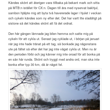
Kändes skönt att återigen vara tillbaka på bekant mark och sitta
på MTB:n istället för CX:n. Dagen till ära med nyservat bakhjul,
sambon hjälpte mig att byta två havererade lager i hjulet i veckan
och cykeln kändes som ny efter det. Det har varit lite sladdrigt på
sistone så det kändes skönt att få det ordnat.
Den här gången lämnade jag bilen hemma och satte mig på
cykeln för att cykla ut. Senast jag cyklade ut, i början på januari
när jag inte hade tränat på ett tag, så bonkade jag någonstans
ute på fältet så efter det har jag inte vågat cykla ut. Men nu är
den perioden förbi och jag känner mig inte oroad för att bonka på
en sån här runda. Skönt och tryggt med andra ord, man ska inte
bonka efter typ 30 km, då är något fel.