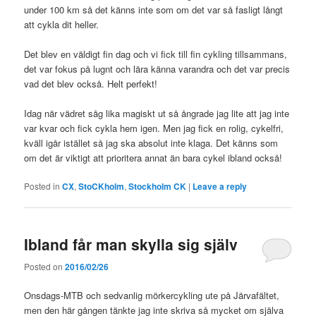
under 100 km så det känns inte som om det var så fasligt långt
att cykla dit heller.
Det blev en väldigt fin dag och vi fick till fin cykling tillsammans,
det var fokus på lugnt och lära känna varandra och det var precis
vad det blev också. Helt perfekt!
Idag när vädret såg lika magiskt ut så ångrade jag lite att jag inte
var kvar och fick cykla hem igen. Men jag fick en rolig, cykelfri,
kväll igår istället så jag ska absolut inte klaga. Det känns som
om det är viktigt att prioritera annat än bara cykel ibland också!
Posted in
CX
,
StoCKholm
,
Stockholm CK
|
Leave a reply
Ibland får man skylla sig själv
Posted on
2016/02/26
Onsdags-MTB och sedvanlig mörkercykling ute på Järvafältet,
men den här gången tänkte jag inte skriva så mycket om själva