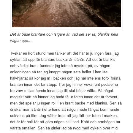
Det är både brantare och isigare än vad det ser ut, blankis hela
vägen upp…
Tvekar en kort stund men tänker att det här är ju ingen fara, jag
cyklar lätt upp för brantare backar än såhär. Att det är blankis
och väldigt brant funderar jag inte så mycket på, av någon
anledningen så tar jag knappt någon sats heller. Utan lite
halvhjärtat så kör jag in i backen och jag når inte ens förbi första
branten innan det tar stopp. Tror jag hinner veva runt pedalerna
tre varv stillastående innan jag till slut börjar välta. På något
magiskt sätt så hinner jag ändå få ur foten innan det är försent,
men det spelar ju ingen roll i en brant backe med blankis. Sen så
önskar man såhär i efterhand att någon hade fångat kommande
sekvens på film. Jag välter trots att jag fått ner foten i marken,
det är för halt för att göra någon skillnad. Knät och armbågen tar
värsta smällen. Sen så glider jag på rygg med cykeln över mig