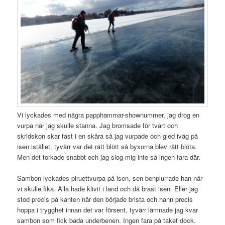
Vi lyckades med några papphammar-shownummer, jag drog en
vurpa när jag skulle stanna. Jag bromsade för tvärt och
skridskon skar fast i en skåra så jag vurpade och gled iväg på
isen istället, tyvärr var det rätt blött så byxorna blev rätt blöta.
Men det torkade snabbt och jag slog mig inte så ingen fara där.
Sambon lyckades piruettvurpa på isen, sen benplurrade han när
vi skulle fika. Alla hade klivit i land och då brast isen. Eller jag
stod precis på kanten när den började brista och hann precis
hoppa i trygghet innan det var försent, tyvärr lämnade jag kvar
sambon som fick bada underbenen. Ingen fara på taket dock.