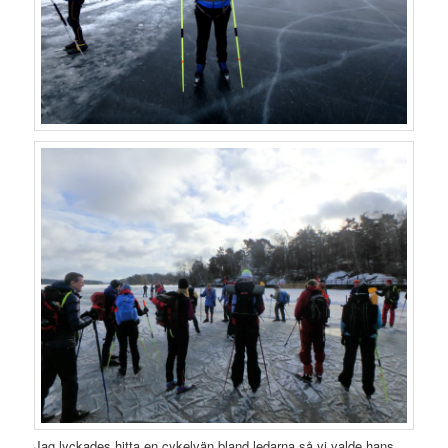
Jag lyckades hitta en cykelvän bland ledarna så vi valde hans