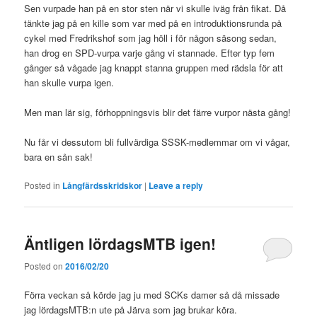
Sen vurpade han på en stor sten när vi skulle iväg från fikat. Då
tänkte jag på en kille som var med på en introduktionsrunda på
cykel med Fredrikshof som jag höll i för någon säsong sedan,
han drog en SPD-vurpa varje gång vi stannade. Efter typ fem
gånger så vågade jag knappt stanna gruppen med rädsla för att
han skulle vurpa igen.
Men man lär sig, förhoppningsvis blir det färre vurpor nästa gång!
Nu får vi dessutom bli fullvärdiga SSSK-medlemmar om vi vågar,
bara en sån sak!
Posted in
Långfärdsskridskor
|
Leave a reply
Äntligen lördagsMTB igen!
Posted on
2016/02/20
Förra veckan så körde jag ju med SCKs damer så då missade
jag lördagsMTB:n ute på Järva som jag brukar köra.