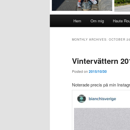
Main
Hem
Om mig
Haute Ro
menu
MONTHLY ARCHIVES:
OCTOBER 2
Vintervättern 20
Posted on
2015/10/30
Noterade precis på min Instag