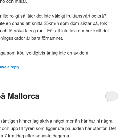
snö och misär.
r lite roligt så låter det inte väldigt fruktansvärt också?
nte en chans att snitta 25km/h som dom siktar på, folk
och försöka ta sig runt. För att inte tala om hur kallt det
sningsskador är bara förnamnet.
nga som kör, lyckligtvis är jag inte en av dem!
ave a reply
på Mallorca
(äntligen hinner jag skriva något mer än här har ni några
r och upp till fyren som ligger ute på udden här utanför. Det
 7 km idag efter senaste dagarna.