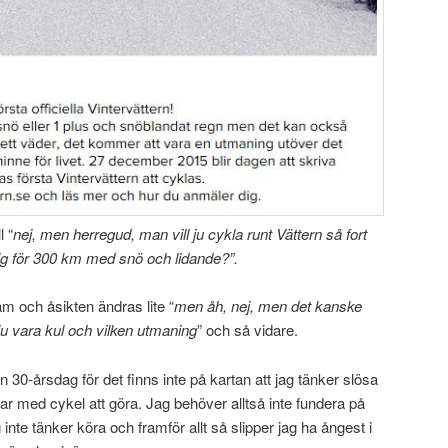
l “
nej, men herregud, man vill ju cykla runt Vättern så fort
sig för 300 km med snö och lidande?”.
m och åsikten ändras lite “
men åh, nej, men det kanske
ju vara kul och vilken utmaning
” och så vidare.
n 30-årsdag för det finns inte på kartan att jag tänker slösa
 med cykel att göra. Jag behöver alltså inte fundera på
g inte tänker köra och framför allt så slipper jag ha ångest i