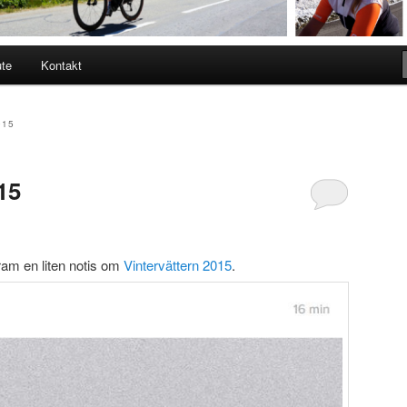
ute
Kontakt
015
15
ram en liten notis om
Vintervättern 2015
.