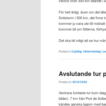
veckor över 300 km lidande i 
För helt ärligt, även om det låte
Snöstorm i 300 km, det finns i
kommer ju vara ute till midnatt 
kommer bli om fötterna, förfry
Det ska bli roligt att se hur må
Posted in
Cykling
,
Vinterträning
|
Le
Avslutande tur 
Posted on
2015/10/20
Veckans kortaste tur kom idag 
bilder). 7 km från Port de Solle
kändes ganska lagom med bara