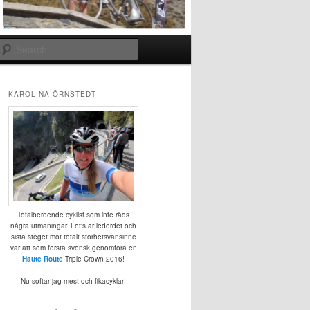
Search
KAROLINA ÖRNSTEDT
Totalberoende cyklist som inte räds
några utmaningar. Let's är ledordet och
sista steget mot totalt storhetsvansinne
var att som första svensk genomföra en
Haute Route
Triple Crown 2016!
Nu softar jag mest och fikacyklar!