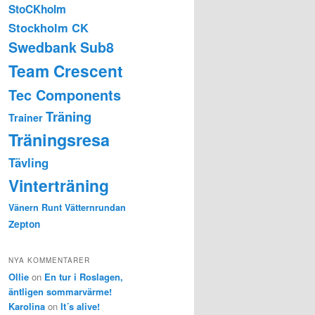
StoCKholm
Stockholm CK
Swedbank Sub8
Team Crescent
Tec Components
Träning
Trainer
Träningsresa
Tävling
Vinterträning
Vänern Runt
Vätternrundan
Zepton
NYA KOMMENTARER
Ollie
on
En tur i Roslagen,
äntligen sommarvärme!
Karolina
on
It´s alive!