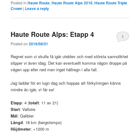
Posted in
Haute Route
,
Haute Route Alps 2016
,
Haute Route Triple
Crown
|
Leave a reply
Haute Route Alps: Etapp 4
1
Posted on
2016/08/31
Regnet som vi skulle få igår uteblev och med största sannolikhet
slipper vi även idag. Det kan eventuellt komma någon droppe på
vägen upp eller ned men inget hällregn i alla fall.
Jag laddar för en lugn dag och hoppas att förkylningen känns
mindre än igår, vi får se!
Etapp
: 4 (
totalt
: 11 av 21)
Start
: Valloire
Mål
: Galibier
Längd
: 18 km (bergstempo)
Höjdmeter
: +1200 m