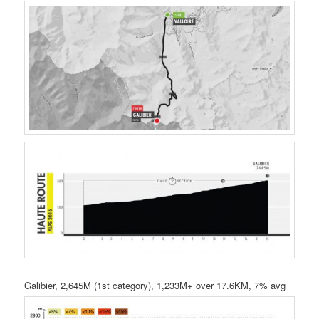
Galibier, 2,645M (1st category), 1,233M+ over 17.6KM, 7% avg