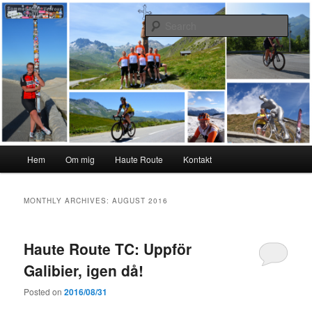
Skip
Skip
#interiktigtsomallaandra
to
to
Sear
primary
secondary
content
content
Karolina Örnstedt
Main
Hem
Om mig
Haute Route
Kontakt
menu
MONTHLY ARCHIVES:
AUGUST 2016
Haute Route TC: Uppför
Galibier, igen då!
Posted on
2016/08/31