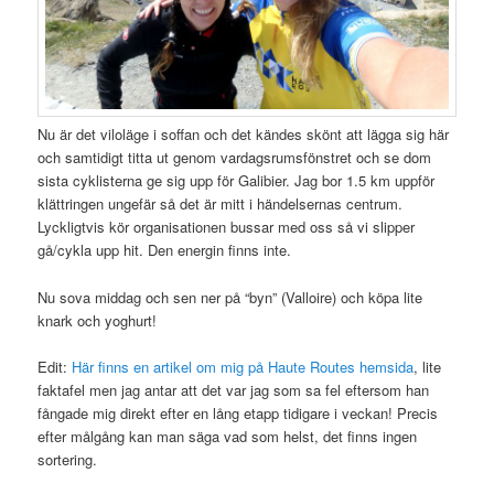
Nu är det viloläge i soffan och det kändes skönt att lägga sig här
och samtidigt titta ut genom vardagsrumsfönstret och se dom
sista cyklisterna ge sig upp för Galibier. Jag bor 1.5 km uppför
klättringen ungefär så det är mitt i händelsernas centrum.
Lyckligtvis kör organisationen bussar med oss så vi slipper
gå/cykla upp hit. Den energin finns inte.
Nu sova middag och sen ner på “byn” (Valloire) och köpa lite
knark och yoghurt!
Edit:
Här finns en artikel om mig på Haute Routes hemsida
, lite
faktafel men jag antar att det var jag som sa fel eftersom han
fångade mig direkt efter en lång etapp tidigare i veckan! Precis
efter målgång kan man säga vad som helst, det finns ingen
sortering.