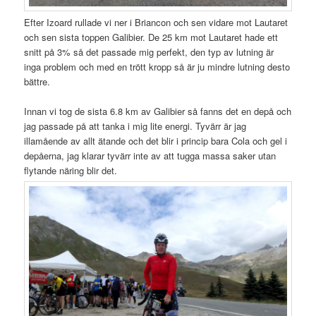
Efter Izoard rullade vi ner i Briancon och sen vidare mot Lautaret
och sen sista toppen Galibier. De 25 km mot Lautaret hade ett
snitt på 3% så det passade mig perfekt, den typ av lutning är
inga problem och med en trött kropp så är ju mindre lutning desto
bättre.
Innan vi tog de sista 6.8 km av Galibier så fanns det en depå och
jag passade på att tanka i mig lite energi. Tyvärr är jag
illamående av allt ätande och det blir i princip bara Cola och gel i
depåerna, jag klarar tyvärr inte av att tugga massa saker utan
flytande näring blir det.