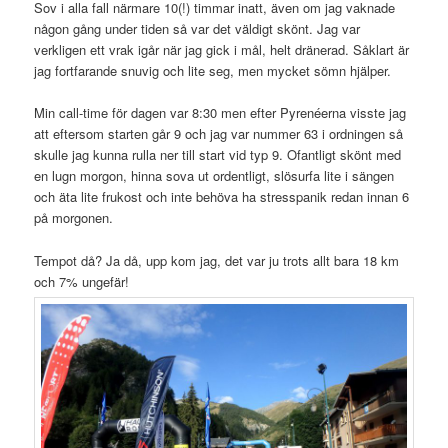
Sov i alla fall närmare 10(!) timmar inatt, även om jag vaknade
någon gång under tiden så var det väldigt skönt. Jag var
verkligen ett vrak igår när jag gick i mål, helt dränerad. Såklart är
jag fortfarande snuvig och lite seg, men mycket sömn hjälper.
Min call-time för dagen var 8:30 men efter Pyrenéerna visste jag
att eftersom starten går 9 och jag var nummer 63 i ordningen så
skulle jag kunna rulla ner till start vid typ 9. Ofantligt skönt med
en lugn morgon, hinna sova ut ordentligt, slösurfa lite i sängen
och äta lite frukost och inte behöva ha stresspanik redan innan 6
på morgonen.
Tempot då? Ja då, upp kom jag, det var ju trots allt bara 18 km
och 7% ungefär!