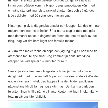
minuter till startgruppen därefter och det tog ganska lång tid
innan dom började komma ikapp. Bergstempodagen körs med
omvänd startordning, sista rankad startar först och så går det
iväg cyklister med 20 sekunders mellanrum.
Klättringen gick ändå ganska snabbt och kroppen kändes ok, inte
toppen men inte misär heller. Efter att ha slagits med mängder
med demoner senaste dagarna så fanns det inte att spår av det
idag, idag var det bara lugnt och fridfulla tankar.
4.5 km från målet fanns en depå och jag tog mig till och med tid
att stanna för lite apelsiner. Jag kommer ju ändå inte vinna
etappen så vad spelar 1-2 minuter för roll?
Sen är ju sista km den jobbigaste och när jag såg ut som ett
riktigt härk med munnen helt öppen och russinansikte så dök det
upp en kamera i nyllet. Jag hoppas inte den bilden publiceras
någonstans för då får jag nog skämmas. Det kan ha varit den
fulaste minen hittills på hela Haute Route, möjligen i hela mitt liv,
total misär-ansikte faktiskt.