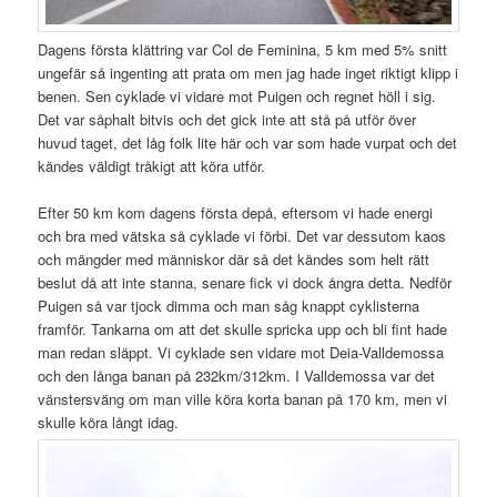
Dagens första klättring var Col de Feminina, 5 km med 5% snitt
ungefär så ingenting att prata om men jag hade inget riktigt klipp i
benen. Sen cyklade vi vidare mot Puigen och regnet höll i sig.
Det var såphalt bitvis och det gick inte att stå på utför över
huvud taget, det låg folk lite här och var som hade vurpat och det
kändes väldigt tråkigt att köra utför.
Efter 50 km kom dagens första depå, eftersom vi hade energi
och bra med vätska så cyklade vi förbi. Det var dessutom kaos
och mängder med människor där så det kändes som helt rätt
beslut då att inte stanna, senare fick vi dock ångra detta. Nedför
Puigen så var tjock dimma och man såg knappt cyklisterna
framför. Tankarna om att det skulle spricka upp och bli fint hade
man redan släppt. Vi cyklade sen vidare mot Deia-Valldemossa
och den långa banan på 232km/312km. I Valldemossa var det
vänstersväng om man ville köra korta banan på 170 km, men vi
skulle köra långt idag.