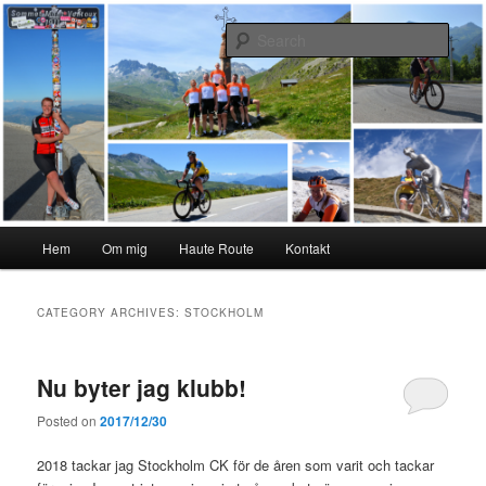
Skip
Skip
#interiktigtsomallaandra
to
to
Sear
primary
secondary
content
content
Karolina Örnstedt
Main
Hem
Om mig
Haute Route
Kontakt
menu
CATEGORY ARCHIVES:
STOCKHOLM
Nu byter jag klubb!
Posted on
2017/12/30
2018 tackar jag Stockholm CK för de åren som varit och tackar