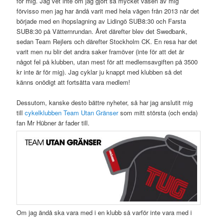
för mig. Jag vet inte om jag gjort så mycket väsen av mig
förvisso men jag har ändå varit med hela vägen från 2013 när det
började med en ihopslagning av Lidingö SUB8:30 och Farsta
SUB8:30 på Vätternrundan. Året därefter blev det Swedbank,
sedan Team Rejlers och därefter Stockholm CK. En resa har det
varit men nu blir det andra saker framöver (inte för att det är
något fel på klubben, utan mest för att medlemsavgiften på 3500
kr inte är för mig). Jag cyklar ju knappt med klubben så det
känns onödigt att fortsätta vara medlem!
Dessutom, kanske desto bättre nyheter, så har jag anslutit mig
till
cykelklubben Team Utan Gränser
som mitt största (och enda)
fan Mr Hübner är fader till.
Om jag ändå ska vara med i en klubb så varför inte vara med i