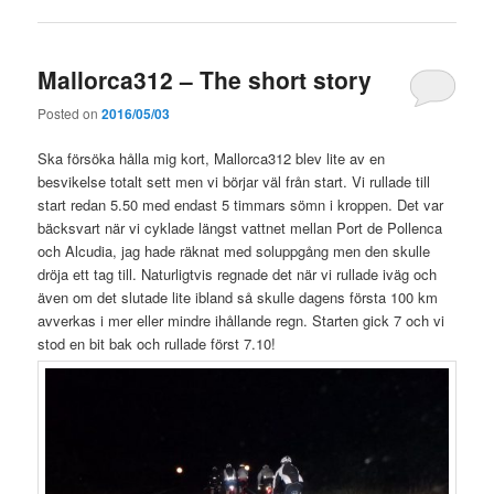
Mallorca312 – The short story
Posted on
2016/05/03
Ska försöka hålla mig kort, Mallorca312 blev lite av en
besvikelse totalt sett men vi börjar väl från start. Vi rullade till
start redan 5.50 med endast 5 timmars sömn i kroppen. Det var
bäcksvart när vi cyklade längst vattnet mellan Port de Pollenca
och Alcudia, jag hade räknat med soluppgång men den skulle
dröja ett tag till. Naturligtvis regnade det när vi rullade iväg och
även om det slutade lite ibland så skulle dagens första 100 km
avverkas i mer eller mindre ihållande regn. Starten gick 7 och vi
stod en bit bak och rullade först 7.10!