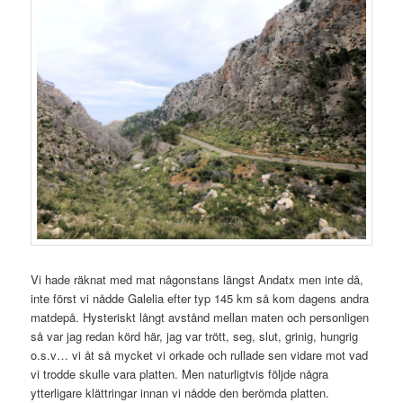
Vi hade räknat med mat någonstans längst Andatx men inte då,
inte först vi nådde Galelia efter typ 145 km så kom dagens andra
matdepå. Hysteriskt långt avstånd mellan maten och personligen
så var jag redan körd här, jag var trött, seg, slut, grinig, hungrig
o.s.v… vi åt så mycket vi orkade och rullade sen vidare mot vad
vi trodde skulle vara platten. Men naturligtvis följde några
ytterligare klättringar innan vi nådde den berömda platten.