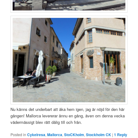
Nu känns det underbart att åka hem igen, jag är nöjd för den här
gången! Mallorca levererar ännu en gång, även om denna vecka
vädermässigt blev rätt dålig till och från.
Posted in
Cykelresa
,
Mallorca
,
StoCKholm
,
Stockholm CK
|
1
Reply