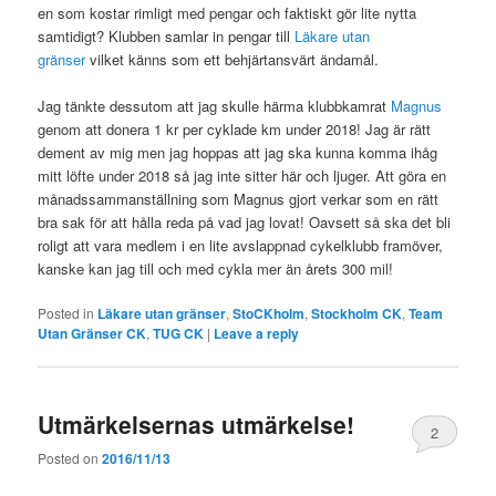
en som kostar rimligt med pengar och faktiskt gör lite nytta
samtidigt? Klubben samlar in pengar till
Läkare utan
gränser
vilket känns som ett behjärtansvärt ändamål.
Jag tänkte dessutom att jag skulle härma klubbkamrat
Magnus
genom att donera 1 kr per cyklade km under 2018! Jag är rätt
dement av mig men jag hoppas att jag ska kunna komma ihåg
mitt löfte under 2018 så jag inte sitter här och ljuger. Att göra en
månadssammanställning som Magnus gjort verkar som en rätt
bra sak för att hålla reda på vad jag lovat! Oavsett så ska det bli
roligt att vara medlem i en lite avslappnad cykelklubb framöver,
kanske kan jag till och med cykla mer än årets 300 mil!
Posted in
Läkare utan gränser
,
StoCKholm
,
Stockholm CK
,
Team
Utan Gränser CK
,
TUG CK
|
Leave a reply
Utmärkelsernas utmärkelse!
2
Posted on
2016/11/13