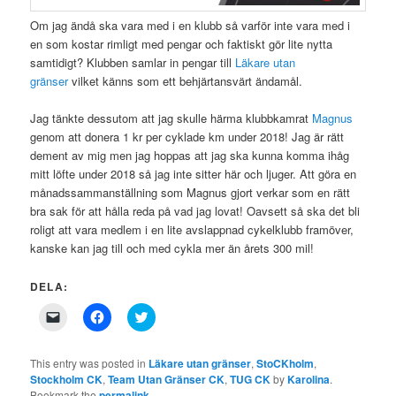
Om jag ändå ska vara med i en klubb så varför inte vara med i
en som kostar rimligt med pengar och faktiskt gör lite nytta
samtidigt? Klubben samlar in pengar till
Läkare utan
gränser
vilket känns som ett behjärtansvärt ändamål.
Jag tänkte dessutom att jag skulle härma klubbkamrat
Magnus
genom att donera 1 kr per cyklade km under 2018! Jag är rätt
dement av mig men jag hoppas att jag ska kunna komma ihåg
mitt löfte under 2018 så jag inte sitter här och ljuger. Att göra en
månadssammanställning som Magnus gjort verkar som en rätt
bra sak för att hålla reda på vad jag lovat! Oavsett så ska det bli
roligt att vara medlem i en lite avslappnad cykelklubb framöver,
kanske kan jag till och med cykla mer än årets 300 mil!
DELA:
Click
Click
Click
to
to
to
email
share
share
a
on
on
link
Facebook
Twitter
This entry was posted in
Läkare utan gränser
,
StoCKholm
,
to
(Opens
(Opens
Stockholm CK
,
Team Utan Gränser CK
,
TUG CK
by
Karolina
.
a
in
in
Bookmark the
friend
permalink
new
new
.