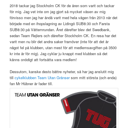
2018 tackar jag Stockholm CK för de åren som varit och tackar
för mig. Jag vet inte om jag gjort så mycket väsen av mig
förvisso men jag har ändå varit med hela vägen från 2013 när det
började med en ihopslagning av Lidingö SUB8:30 och Farsta
SUB8:30 på Vätternrundan. Året därefter blev det Swedbank,
sedan Team Rejlers och därefter Stockholm CK. En resa har det
varit men nu blir det andra saker framöver (inte för att det är
något fel på klubben, utan mest för att medlemsavgiften på 3500
kr inte är för mig). Jag cyklar ju knappt med klubben så det
känns onödigt att fortsätta vara medlem!
Dessutom, kanske desto bättre nyheter, så har jag anslutit mig
till
cykelklubben Team Utan Gränser
som mitt största (och enda)
fan Mr Hübner är fader till.