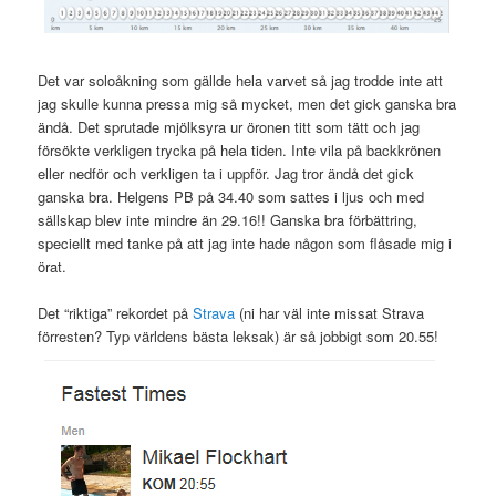
Det var soloåkning som gällde hela varvet så jag trodde inte att
jag skulle kunna pressa mig så mycket, men det gick ganska bra
ändå. Det sprutade mjölksyra ur öronen titt som tätt och jag
försökte verkligen trycka på hela tiden. Inte vila på backkrönen
eller nedför och verkligen ta i uppför. Jag tror ändå det gick
ganska bra. Helgens PB på 34.40 som sattes i ljus och med
sällskap blev inte mindre än 29.16!! Ganska bra förbättring,
speciellt med tanke på att jag inte hade någon som flåsade mig i
örat.
Det “riktiga” rekordet på
Strava
(ni har väl inte missat Strava
förresten? Typ världens bästa leksak) är så jobbigt som 20.55!