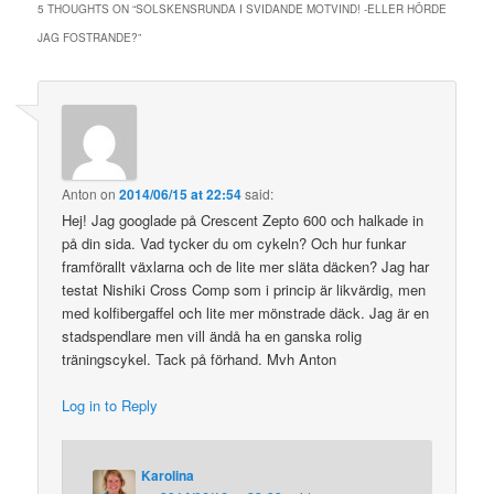
in
5 THOUGHTS ON “
SOLSKENSRUNDA I SVIDANDE MOTVIND! -ELLER HÖRDE
new
window)
JAG FOSTRANDE?
”
Anton
on
2014/06/15 at 22:54
said:
Hej! Jag googlade på Crescent Zepto 600 och halkade in
på din sida. Vad tycker du om cykeln? Och hur funkar
framförallt växlarna och de lite mer släta däcken? Jag har
testat Nishiki Cross Comp som i princip är likvärdig, men
med kolfibergaffel och lite mer mönstrade däck. Jag är en
stadspendlare men vill ändå ha en ganska rolig
träningscykel. Tack på förhand. Mvh Anton
Log in to Reply
Karolina