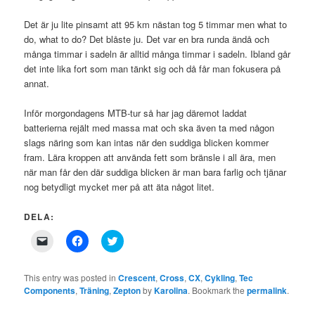
Det är ju lite pinsamt att 95 km nästan tog 5 timmar men what to
do, what to do? Det blåste ju. Det var en bra runda ändå och
många timmar i sadeln är alltid många timmar i sadeln. Ibland går
det inte lika fort som man tänkt sig och då får man fokusera på
annat.
Inför morgondagens MTB-tur så har jag däremot laddat
batterierna rejält med massa mat och ska även ta med någon
slags näring som kan intas när den suddiga blicken kommer
fram. Lära kroppen att använda fett som bränsle i all ära, men
när man får den där suddiga blicken är man bara farlig och tjänar
nog betydligt mycket mer på att äta något litet.
DELA:
Click
Click
Click
to
to
to
email
share
share
a
on
on
link
Facebook
Twitter
This entry was posted in
Crescent
,
Cross
,
CX
,
Cykling
,
Tec
to
(Opens
(Opens
Components
,
Träning
,
Zepton
by
Karolina
. Bookmark the
permalink
.
a
in
in
friend
new
new
(Opens
window)
window)