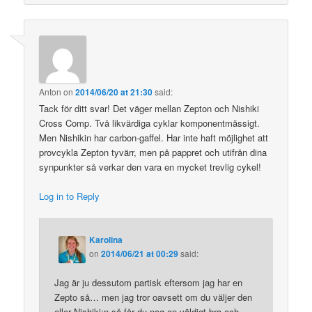
Anton
on
2014/06/20 at 21:30
said:
Tack för ditt svar! Det väger mellan Zepton och Nishiki
Cross Comp. Två likvärdiga cyklar komponentmässigt.
Men Nishikin har carbon-gaffel. Har inte haft möjlighet att
provcykla Zepton tyvärr, men på pappret och utifrån dina
synpunkter så verkar den vara en mycket trevlig cykel!
Log in to Reply
Karolina
on
2014/06/21 at 00:29
said:
Jag är ju dessutom partisk eftersom jag har en
Zepto så… men jag tror oavsett om du väljer den
eller Nishiki:n så får du nog en väldigt bra och