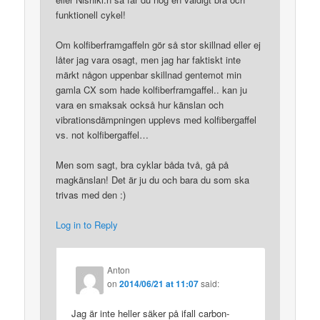
funktionell cykel!
Om kolfiberframgaffeln gör så stor skillnad eller ej
låter jag vara osagt, men jag har faktiskt inte
märkt någon uppenbar skillnad gentemot min
gamla CX som hade kolfiberframgaffel.. kan ju
vara en smaksak också hur känslan och
vibrationsdämpningen upplevs med kolfibergaffel
vs. not kolfibergaffel…
Men som sagt, bra cyklar båda två, gå på
magkänslan! Det är ju du och bara du som ska
trivas med den :)
Log in to Reply
Anton
on
2014/06/21 at 11:07
said:
Jag är inte heller säker på ifall carbon-