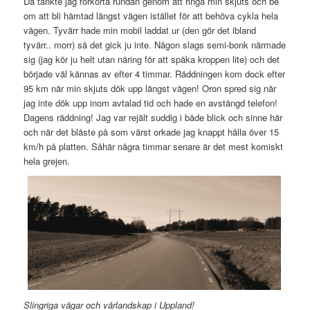
Då tänkte jag förkorta rundan genom att ringa min skjuts och be
om att bli hämtad längst vägen istället för att behöva cykla hela
vägen. Tyvärr hade min mobil laddat ur (den gör det ibland
tyvärr.. morr) så det gick ju inte. Någon slags semi-bonk närmade
sig (jag kör ju helt utan näring för att späka kroppen lite) och det
började väl kännas av efter 4 timmar. Räddningen kom dock efter
95 km när min skjuts dök upp längst vägen! Oron spred sig när
jag inte dök upp inom avtalad tid och hade en avstängd telefon!
Dagens räddning! Jag var rejält suddig i både blick och sinne här
och när det blåste på som värst orkade jag knappt hålla över 15
km/h på platten. Såhär några timmar senare är det mest komiskt
hela grejen.
Slingriga vägar och vårlandskap i Uppland!