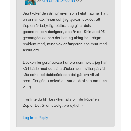
on
2014/06/16 at 22:33
said:
Jag tycker den är hur grym som helst, jag har haft
en annan CX innan och jag tycker tveklöst att
Zepton är betydligt bättre. Jag gillar dels
geometrin och designen, sen är det Shimano105
genomgående och det har jag aldrig haft några
problem med, mina växlar fungerar klockrent med
andra ord.
Däcken fungerar också hur bra som helst, jag har
kört både med de släta däcken som sitter på vid
köp och med dubbdäck och det går bra vilket
som. Det går ju också att sätta på slicks om man
vill :)
Tror inte du blir besviken alls om du köper en
Zepto! Det är en väldigt bra cykel :)
Log in to Reply