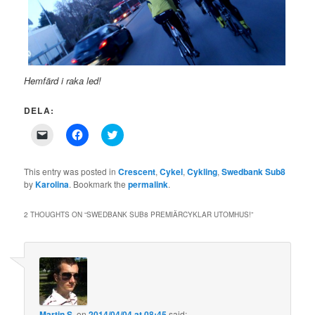
Hemfärd i raka led!
DELA:
Click
Click
Click
to
to
to
email
share
share
a
on
on
link
Facebook
Twitter
This entry was posted in
Crescent
,
Cykel
,
Cykling
,
Swedbank Sub8
to
(Opens
(Opens
by
Karolina
. Bookmark the
permalink
.
a
in
in
friend
new
new
(Opens
window)
window)
in
2 THOUGHTS ON “
SWEDBANK SUB8 PREMIÄRCYKLAR UTOMHUS!
”
new
window)
Martin S.
on
2014/04/04 at 08:45
said: