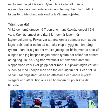
explodera ute på Gärdet). Cykeln fick i alla fall många
uppmuntrande kommentarer så den blev mycket glad. Helt rätt
färger för både Crescentskrud och Vätternprojektet.
Träningen då?
Vi körde i små grupper, 6-7 personer, runt Kaknästempot i 5-6
varv. Kaknästempot är cirka 5 km och är lagom för
lagtempokörning. Fokus var att lära känna varandra och “ta det
lugnt” och istället tänka på att hålla ihop snyggt och fint. Jag
tyckte i och för sig att det var lite jobbigt att hålla över 35-snitt på
slingan och jag hoppas någon annan tyckte det också för annars
är jag nog illa ute. Jag tror eventuellt att personen som fick
släppa varje varv i vår grupp håller med. Gruppkörningen var det
si och så med i början men sen tog den sig fin fint. Det är alltid
såhär i säsongsstart, vissa är jättestarka och andra mycket
svagare och att få ihop alla i en homogen grupp är inte det
lättaste.