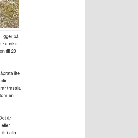
 ligger på
an kanske
n till 23
åprata lite
blir
rar trassla
utom en
Det är
 eller
är i alla