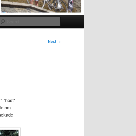
Search
Next
→
t* *host*
nte om
nackade