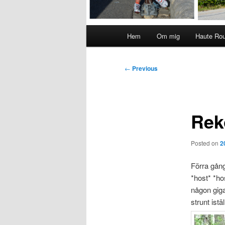
Main
Hem
Om mig
Haute Ro
menu
Post
←
Previous
navigation
Rek
Posted on
2
Förra gån
*host* *ho
någon giga
strunt istäl