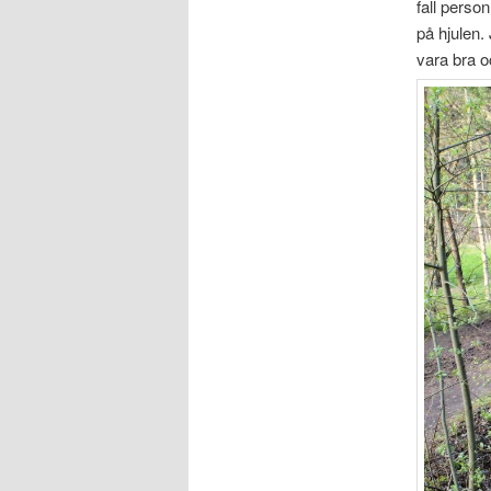
fall perso
på hjulen. 
vara bra oc