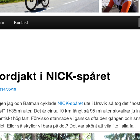
ute
Kontakt
ordjakt i NICK-spåret
014/05/19
gen jag och Batman cyklade
NICK-spåret
ute i Ursvik så tog det *hos
st* 1h35minuter. Det är cirka 10 km långt så 95 minuter skvallrar ju i
ntiskt hög fart. Förvisso stannade vi ganska ofta den gången och s
let. Eller så skyller vi bara på det? Det var skönt att vila lite i alla fall.