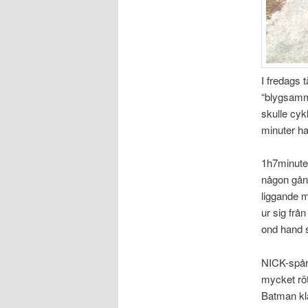
I fredags 
“blygsamm
skulle cykl
minuter har
1h7minuter 
någon gång
liggande m
ur sig frå
ond hand s
NICK-spåre
mycket röt
Batman kla