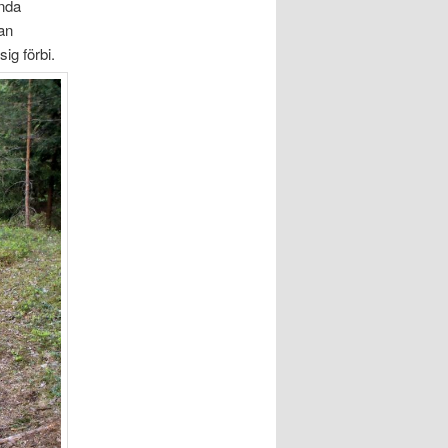
anda
kan
ig förbi.