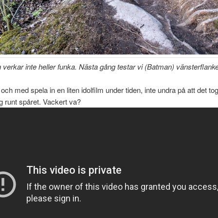
n verkar inte heller funka. Nästa gång testar vi (Batman) vänsterflanken
l och med spela in en liten idolfilm under tiden, inte undra på att det to
sig runt spåret. Vackert va?