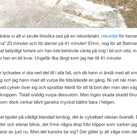
tänkte vi att vi skulle försöka oss på en rekordslakt,
rekordet
för herrar
a” 23 minuter och för damer på 41 minuter! Ehrm, nog för att Batm
at betydligt fortare om han inte behövde vänta på mig i tid och otid, me
 han en bit kvar. Ungefär lika långt som jag har till 41 minuter.
lyckades vi dra ned det till i alla fall, och då hann vi ändå med att sm
 och jag hann med att vurpa lite tidsödande en gång. Ni vet när man 
ed cykeln över sig och sprattlar febrilt för att få bort den men den väg
n kroppen. Totalt onödig vurpa dessutom. Men ingen skada skedd för
om dock verkar blivit ganska mycket bättre bara i helgen.
t bjuder på väldigt blandad terräng, det är cykelbart nästan överallt. 
ter och stenar bitvis, det finns några drop från klippor som varken jag
rar av just nu. Men det kanske tar sig? Det gäller ju att våga men det 