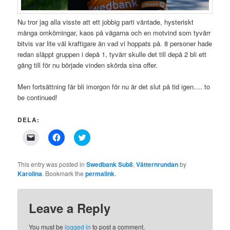
Nu tror jag alla visste att ett jobbig parti väntade, hysteriskt
många omkörningar, kaos på vägarna och en motvind som tyvärr
bitvis var lite väl kraftigare än vad vi hoppats på. 8 personer hade
redan släppt gruppen i depå 1, tyvärr skulle det till depå 2 bli ett
gäng till för nu började vinden skörda sina offer.
Men fortsättning får bli imorgon för nu är det slut på tid igen…. to
be continued!
DELA:
Click
Click
Click
to
to
to
email
share
share
a
on
on
link
Facebook
Twitter
This entry was posted in
Swedbank Sub8
,
Vätternrundan
by
to
(Opens
(Opens
Karolina
. Bookmark the
permalink
.
a
in
in
friend
new
new
(Opens
window)
window)
in
new
Leave a Reply
window)
You must be
logged in
to post a comment.