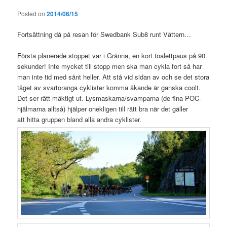
Posted on
2014/06/15
Fortsättning då på resan för Swedbank Sub8 runt Vättern…
Första planerade stoppet var i Gränna, en kort toalettpaus på 90
sekunder! Inte mycket till stopp men ska man cykla fort så har
man inte tid med sånt heller. Att stå vid sidan av och se det stora
tåget av svartoranga cyklister komma åkande är ganska coolt.
Det ser rätt mäktigt ut. Lysmaskarna/svamparna (de fina POC-
hjälmarna alltså) hjälper onekligen till rätt bra när det gäller
att hitta gruppen bland alla andra cyklister.