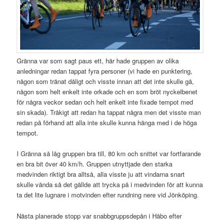
Gränna var som sagt paus ett, här hade gruppen av olika
anledningar redan tappat fyra personer (vi hade en punktering,
någon som tränat dåligt och visste innan att det inte skulle gå,
någon som helt enkelt inte orkade och en som bröt nyckelbenet
för några veckor sedan och helt enkelt inte fixade tempot med
sin skada). Tråkigt att redan ha tappat några men det visste man
redan på förhand att alla inte skulle kunna hänga med i de höga
tempot.
I Gränna så låg gruppen bra till, 80 km och snittet var fortfarande
en bra bit över 40 km/h. Gruppen utnyttjade den starka
medvinden riktigt bra alltså, alla visste ju att vindarna snart
skulle vända så det gällde att trycka på i medvinden för att kunna
ta det lite lugnare i motvinden efter rundning nere vid Jönköping.
Nästa planerade stopp var snabbgruppsdepån i Håbo efter