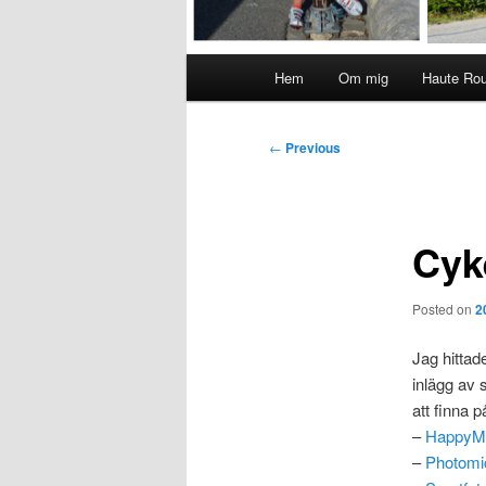
Main
Hem
Om mig
Haute Ro
menu
Post
←
Previous
navigation
Cyk
Posted on
2
Jag hittade
inlägg av s
att finna 
–
Happy
–
Photomi