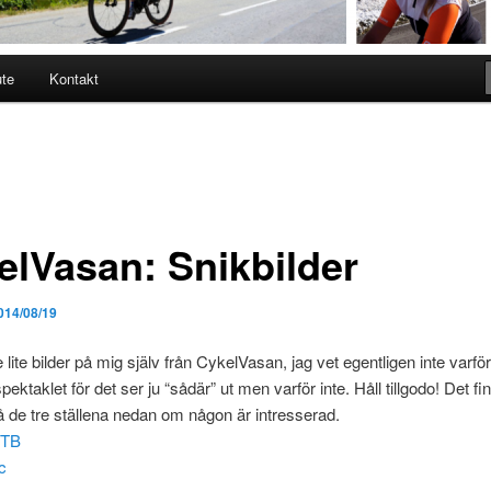
ute
Kontakt
elVasan: Snikbilder
014/08/19
 lite bilder på mig själv från CykelVasan, jag vet egentligen inte varför
pektaklet för det ser ju “sådär” ut men varför inte. Håll tillgodo! Det fi
på de tre ställena nedan om någon är intresserad.
MTB
c