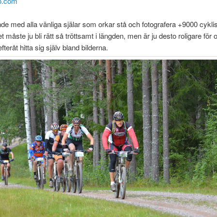
to.com
e med alla vänliga själar som orkar stå och fotografera +9000 cyklis
t måste ju bli rätt så tröttsamt i längden, men är ju desto roligare för
efteråt hitta sig själv bland bilderna.