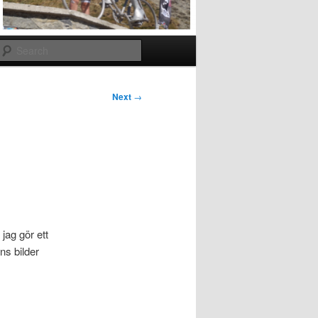
Search
Next
→
 jag gör ett
nns bilder