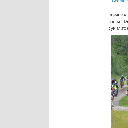
–
Sportfo
Imponerand
timmar. De
cyklar att 