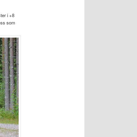
ter i +8
 oss som