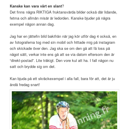
Kanske kan vara värt en slant
?
Det finns några RIKTIGA fruktansvärda bilder också där lidande,
fetma och allmän misär är ledorden. Kanske bjuder på några
exempel någon annan dag.
Jag har en jättefin bild bakifrån när jag kör utför dag 4 också, en
av fotograferna tog med sin mobil och hittade mig på instagram
och skickade över den. Jag ska se om den gå att få loss på
något sätt, verkar inte ens gå att se via datorn eftersom den är
“direkt-postad”. Lite tråkigt. Den vore kul att ha. I fall någon nu
satt och brydde sig om det.
Kan bjuda på ett skräckexempel i alla fall, bara för att, det är ju
ändå fredag snart!