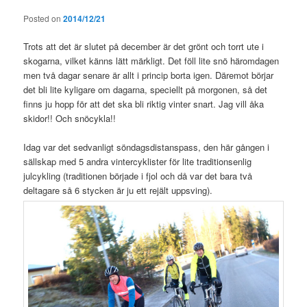
Posted on
2014/12/21
Trots att det är slutet på december är det grönt och torrt ute i
skogarna, vilket känns lätt märkligt. Det föll lite snö häromdagen
men två dagar senare är allt i princip borta igen. Däremot börjar
det bli lite kyligare om dagarna, speciellt på morgonen, så det
finns ju hopp för att det ska bli riktig vinter snart. Jag vill åka
skidor!! Och snöcykla!!
Idag var det sedvanligt söndagsdistanspass, den här gången i
sällskap med 5 andra vintercyklister för lite traditionsenlig
julcykling (traditionen började i fjol och då var det bara två
deltagare så 6 stycken är ju ett rejält uppsving).