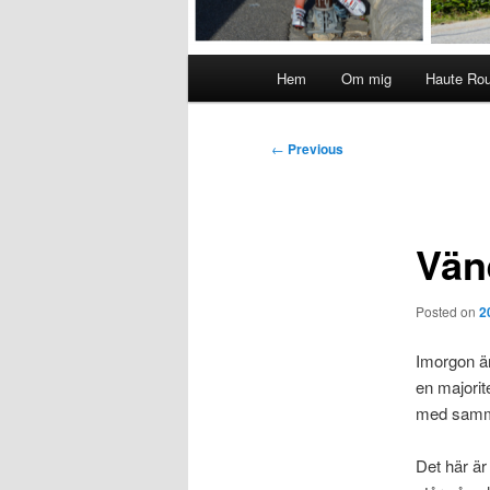
Main
Hem
Om mig
Haute Ro
menu
Post
←
Previous
navigation
Vän
Posted on
2
Imorgon är
en majorit
med samma 
Det här är