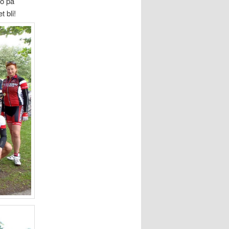
ro på
t bli!