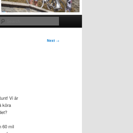
Search
Next
→
unt! Vi är
å köra
det?
n 60 mil