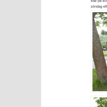
står på sc
söndag efte