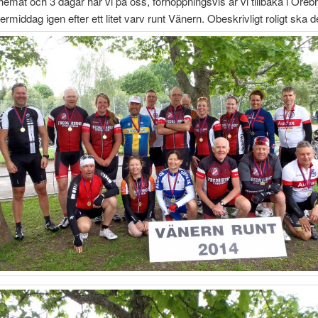
hemat och 3 dagar har vi på oss, förhoppningsvis är vi tillbaka i Öreb
rmiddag igen efter ett litet varv runt Vänern. Obeskrivligt roligt ska de