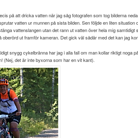
recis på att dricka vatten när jag såg fotografen som tog bilderna neda
sprutar vatten ur munnen på sista bilden. Sen följde en liten situation d
tänga vattenslangen utan det rann ut vatten över hela mig samtidigt 
å oberörd ut framför kameran. Det gick väl sådär med det kan jag kon
digt snygg cykelbränna har jag i alla fall om man kollar riktigt noga på
! (Nej, det är inte byxorna som har en vit kant).