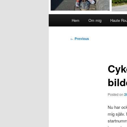
Main
Hem
Om mig
Haute Ro
menu
Post
←
Previous
navigation
Cyk
bild
Posted on
2
Nu har o
mig själv.
startnumme