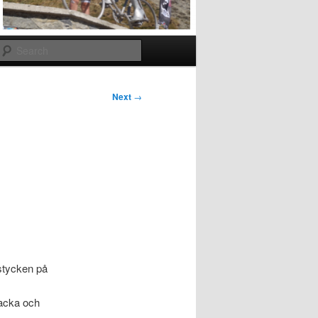
Search
Next
→
 stycken på
tacka och