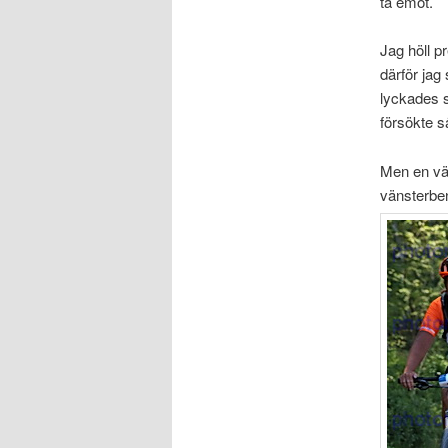
ta emot.
Jag höll p
därför jag 
lyckades s
försökte s
Men en väl
vänsterben