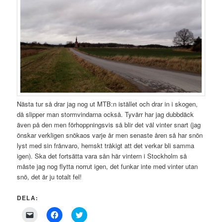
Nästa tur så drar jag nog ut MTB:n istället och drar in i skogen,
då slipper man stormvindarna också. Tyvärr har jag dubbdäck
även på den men förhoppningsvis så blir det väl vinter snart (jag
önskar verkligen snökaos varje år men senaste åren så har snön
lyst med sin frånvaro, hemskt tråkigt att det verkar bli samma
igen). Ska det fortsätta vara sån här vintern i Stockholm så
måste jag nog flytta norrut igen, det funkar inte med vinter utan
snö, det är ju totalt fel!
DELA:
Click
Click
Click
to
to
to