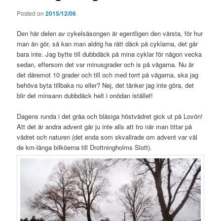
Posted on
2015/12/06
Den här delen av cykelsäsongen är egentligen den värsta, för hur
man än gör, så kan man aldrig ha rätt däck på cyklarna, det går
bara inte. Jag bytte till dubbdäck på mina cyklar för någon vecka
sedan, eftersom det var minusgrader och is på vägarna. Nu är
det däremot 10 grader och till och med torrt på vägarna, ska jag
behöva byta tillbaka nu eller? Nej, det tänker jag inte göra, det
blir det minsann dubbdäck helt i onödan istället!
Dagens runda i det gråa och blåsiga höstvädret gick ut på Lovön!
Att det är andra advent går ju inte alls att tro när man tittar på
vädret och naturen (det enda som skvallrade om advent var väl
de km-långa bilköerna till Drottningholms Slott).