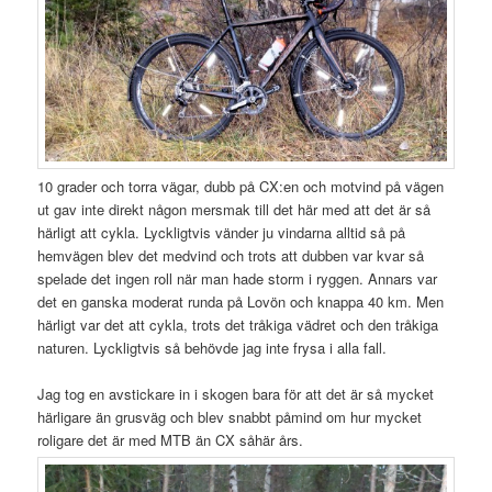
10 grader och torra vägar, dubb på CX:en och motvind på vägen
ut gav inte direkt någon mersmak till det här med att det är så
härligt att cykla. Lyckligtvis vänder ju vindarna alltid så på
hemvägen blev det medvind och trots att dubben var kvar så
spelade det ingen roll när man hade storm i ryggen. Annars var
det en ganska moderat runda på Lovön och knappa 40 km. Men
härligt var det att cykla, trots det tråkiga vädret och den tråkiga
naturen. Lyckligtvis så behövde jag inte frysa i alla fall.
Jag tog en avstickare in i skogen bara för att det är så mycket
härligare än grusväg och blev snabbt påmind om hur mycket
roligare det är med MTB än CX såhär års.