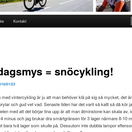
ute
Kontakt
dagsmys = snöcykling!
016/01/23
med vintercykling är ju att man behöver klä på sig så mycket, det är
prylar och gud vet vad. Senaste tiden har det varit så kallt så då kör ja
delen med att det börjar tina upp är att man åtminstone kan skala av, 
-4 minus och jag brukar dra smärtgränsen för 3 lager närmare 8-10 
et bara två lager som skulle på. Dessutom inte dubbla lampor efterso