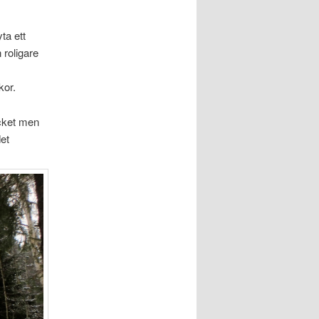
ta ett
 roligare
kor.
ycket men
et