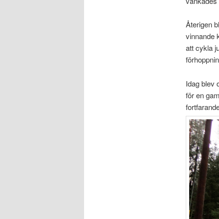
vankades c
Återigen b
vinnande k
att cykla 
förhoppnin
Idag blev 
för en gam
fortfarande