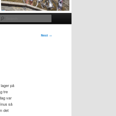
Search
Next
→
 lager på
g tre
idag var
minus så
m det