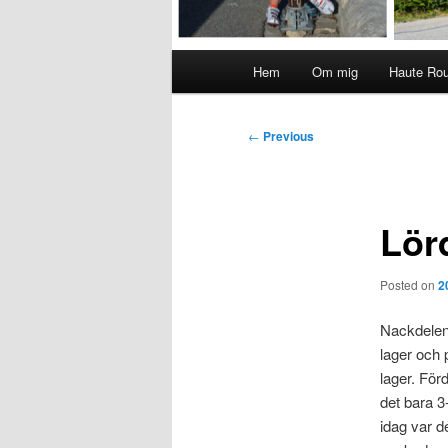
Main
Hem
Om mig
Haute Ro
menu
Post
←
Previous
navigation
Lör
Posted on
2
Nackdelen 
lager och 
lager. För
det bara 3
idag var d