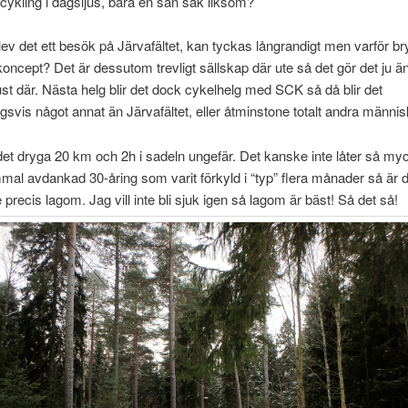
ykling i dagsljus, bara en sån sak liksom?
lev det ett besök på Järvafältet, kan tyckas långrandigt men varför bry
oncept? Det är dessutom trevligt sällskap där ute så det gör det ju än
just där. Nästa helg blir det dock cykelhelg med SCK så då blir det
gsvis något annat än Järvafältet, eller åtminstone totalt andra männis
det dryga 20 km och 2h i sadeln ungefär. Det kanske inte låter så m
mal avdankad 30-åring som varit förkyld i “typ” flera månader så är d
 precis lagom. Jag vill inte bli sjuk igen så lagom är bäst! Så det så!