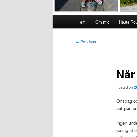
Main
Hem
Om mig
Haute Ro
menu
Post
←
Previous
navigation
När
Posted on
2
Onsdag och
äntligen är
Ingen under
ge sig ut 