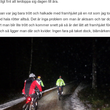
igt fint att lerdoppa sig dagen till ära.
an var jag bara trött och halkade med framhjulet på en rot som jag to
d hala rötter alltså. Det är inga problem om man är aktsam och tar do
 man blir lite trött och kommer snett på så är det lätt att framhjulet fö
ch så ligger man där och kvider. Ingen fara på taket dock, blåmärken 