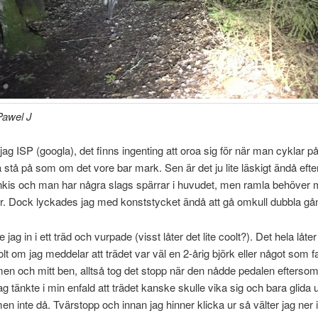
Pawel J
jag ISP (googla), det finns ingenting att oroa sig för när man cyklar på
a stå på som om det vore bar mark. Sen är det ju lite läskigt ändå eft
ankis och man har några slags spärrar i huvudet, men ramla behöver 
ör. Dock lyckades jag med konststycket ändå att gå omkull dubbla gå
 jag in i ett träd och vurpade (visst låter det lite coolt?). Det hela låte
lt om jag meddelar att trädet var väl en 2-årig björk eller något som 
en och mitt ben, alltså tog det stopp när den nådde pedalen eftersom 
Jag tänkte i min enfald att trädet kanske skulle vika sig och bara glida 
en inte då. Tvärstopp och innan jag hinner klicka ur så välter jag ner i