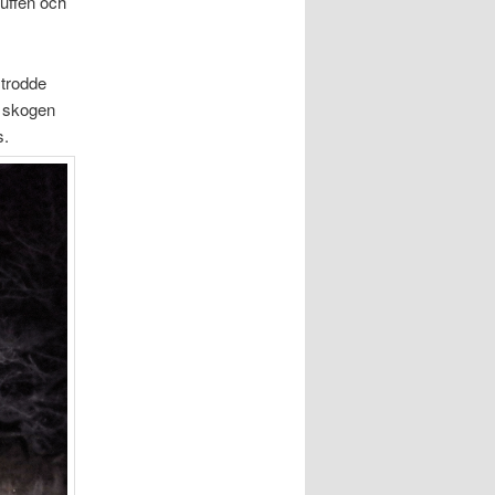
buffen och
 trodde
 i skogen
s.