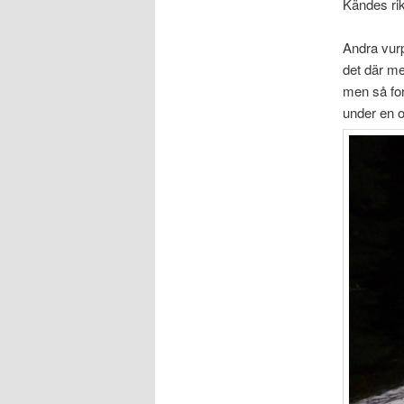
Kändes rikt
Andra vurp
det där me
men så fort
under en o