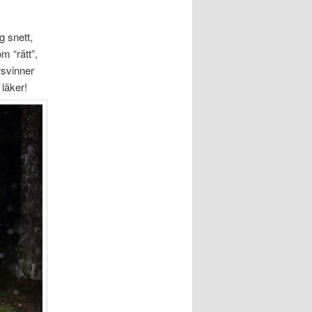
g snett,
m “rätt”,
rsvinner
läker!