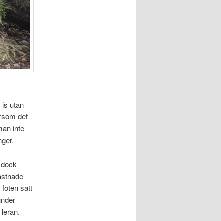
 is utan
ersom det
man inte
nger.
r dock
fastnade
foten satt
under
 leran.