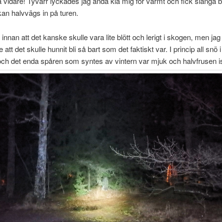
å vidare! Tyvärr lyckades jag ändå klä mig för varmt och fick slänga 
an halvvägs in på turen.
 innan att det kanske skulle vara lite blött och lerigt i skogen, men jag
te att det skulle hunnit bli så bart som det faktiskt var. I princip all snö
och det enda spåren som syntes av vintern var mjuk och halvfrusen i