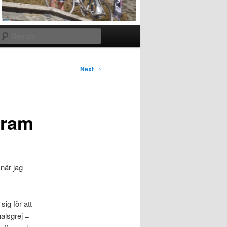
Search
Next
→
fram
 när jag
sig för att
halsgrej =