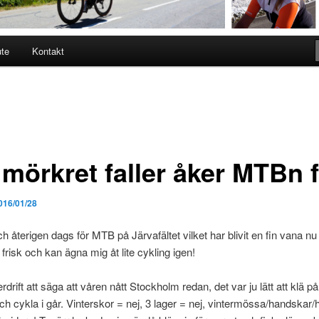
ute
Kontakt
 mörkret faller åker MTBn 
016/01/28
 återigen dags för MTB på Järvafältet vilket har blivit en fin vana nu
 frisk och kan ägna mig åt lite cykling igen!
drift att säga att våren nått Stockholm redan, det var ju lätt att klä på 
och cykla i går. Vinterskor = nej, 3 lager = nej, vintermössa/handskar/