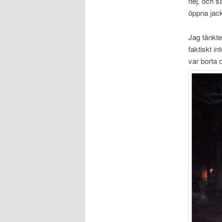
nej, och s
öppna jack
Jag tänkte
faktiskt in
var borta 