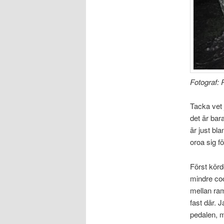
Fotograf: 
Tacka vet 
det är bar
är just bl
oroa sig f
Först körde
mindre coo
mellan ram
fast där. 
pedalen, m