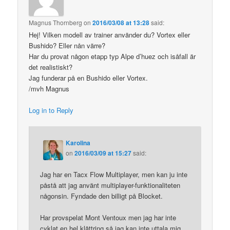
Magnus Thornberg
on
2016/03/08 at 13:28
said:
Hej! Vilken modell av trainer använder du? Vortex eller
Bushido? Eller nån värre?
Har du provat någon etapp typ Alpe d’huez och isåfall är
det realistiskt?
Jag funderar på en Bushido eller Vortex.
/mvh Magnus
Log in to Reply
Karolina
on
2016/03/09 at 15:27
said:
Jag har en Tacx Flow Multiplayer, men kan ju inte
påstå att jag använt multiplayer-funktionaliteten
någonsin. Fyndade den billigt på Blocket.
Har provspelat Mont Ventoux men jag har inte
cyklat en hel klättring så jag kan inte uttala mig