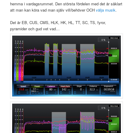
hemma i vardagsrummet. Den största fördelen med det är såklart
att man kan köra vad man själv vill/behöver OCH
välja musik
.
Det är EB, CUS, CMS, HLK, HK, HL, TT, SC, TS, fyror,
pyramider och gud vet vad…