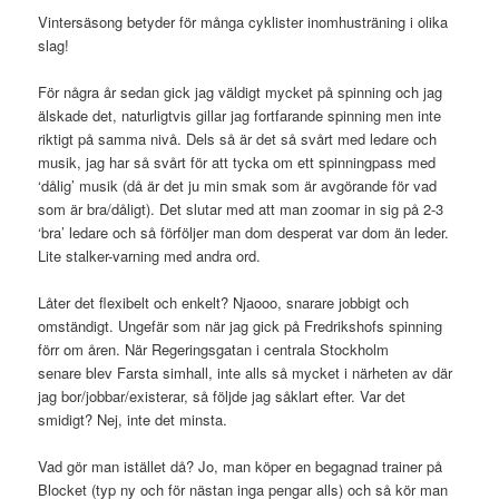
Vintersäsong betyder för många cyklister inomhusträning i olika
slag!
För några år sedan gick jag väldigt mycket på spinning och jag
älskade det, naturligtvis gillar jag fortfarande spinning men inte
riktigt på samma nivå. Dels så är det så svårt med ledare och
musik, jag har så svårt för att tycka om ett spinningpass med
‘dålig’ musik (då är det ju min smak som är avgörande för vad
som är bra/dåligt). Det slutar med att man zoomar in sig på 2-3
‘bra’ ledare och så förföljer man dom desperat var dom än leder.
Lite stalker-varning med andra ord.
Låter det flexibelt och enkelt? Njaooo, snarare jobbigt och
omständigt. Ungefär som när jag gick på Fredrikshofs spinning
förr om åren. När Regeringsgatan i centrala Stockholm
senare blev Farsta simhall, inte alls så mycket i närheten av där
jag bor/jobbar/existerar, så följde jag såklart efter. Var det
smidigt? Nej, inte det minsta.
Vad gör man istället då? Jo, man köper en begagnad trainer på
Blocket (typ ny och för nästan inga pengar alls) och så kör man