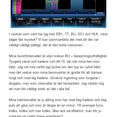
I veckan som varit har jag kört EB1, TT, BU, SC1 och HLK, visst
säger det mycket? Vi kan sammanfatta det med att det var
väldigt väldigt jobbigt, det är den korta versionen.
Mina favoritintervaller är utan tvekan BU = belastningsuthållighet.
Tyngsta växel och kadens runt 65-70, då mår mina ben som
bäst. Jag vet inte varför jag tycker om den typ av cykel bäst,
men det verkar som mina benmuskler är gjorda för att trampa
tungt och med låg kadens. Givetvis ingenting som fungerar i
längden, men som intervaller är det fantastiskt. Jag inbillar mig
att man blir väldigt stark av det i alla fall.
Mina hatintervaller är ju allting som har med hög kadens och hög
puls att göra och som är längre än en minut. Till exempel fyror,
kräks, kräks och mer kräks. Men ack så effektivt, man blir ju
starkare så varför klaga egentligen?