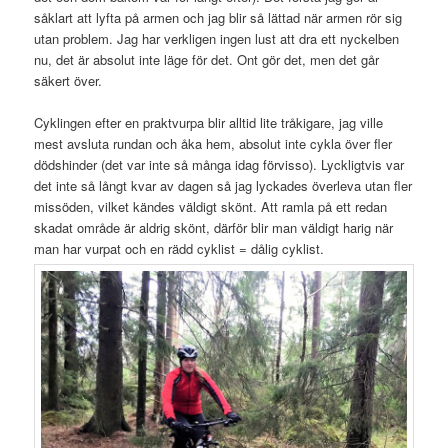
såklart att lyfta på armen och jag blir så lättad när armen rör sig
utan problem. Jag har verkligen ingen lust att dra ett nyckelben
nu, det är absolut inte läge för det. Ont gör det, men det går
säkert över.
Cyklingen efter en praktvurpa blir alltid lite tråkigare, jag ville
mest avsluta rundan och åka hem, absolut inte cykla över fler
dödshinder (det var inte så många idag förvisso). Lyckligtvis var
det inte så långt kvar av dagen så jag lyckades överleva utan fler
missöden, vilket kändes väldigt skönt. Att ramla på ett redan
skadat område är aldrig skönt, därför blir man väldigt harig när
man har vurpat och en rädd cyklist = dålig cyklist.