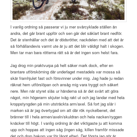
I vanlig ordning så passerar vi ju mer svårcyklade ställen än
andra, det går brant uppför och sen går det såklart brant nedför.
Det är stenhällar och det är dödsrötter, nackdelen med att det är
så förhållandevis varmt ute är ju att det blir väldigt halt i skogen.
Men tar man bara rötterna rätt så är det ingen som helst fara.
Jag drog min praktvurpa på helt säker mark dock, efter en
brantare utförskörning där underlaget mestadels var mossa så
skär framhjulet fast och försvinner under mig. Jag hade ju redan
räknat hem utförslöpan och ansåg mig vara tryggt och säkert
nere. Men när styret slås ur händerna så är det svårt att göra
något, min högerarm skjuter iväg rakt ut och jag landar med hela
kroppstyngden på min utsträckta arm/axel. Så fort jag slår i
marken så är jag övertygad om att där rök nyckelbenet, det
bränner till i hela armen/axeln/skuldran och hela nacken/ryggen
knäcker till högt. I vanlig ordning är det viktigaste ju att komma
upp och hoppas att ingen såg (ingen såg, killen framför missade
det och dom bakom var för långt efter). Det första jag gör är