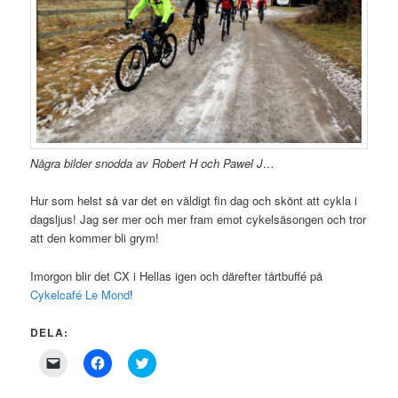
Några bilder snodda av Robert H och Pawel J…
Hur som helst så var det en väldigt fin dag och skönt att cykla i
dagsljus! Jag ser mer och mer fram emot cykelsäsongen och tror
att den kommer bli grym!
Imorgon blir det CX i Hellas igen och därefter tårtbuffé på
Cykelcafé Le Mond
!
DELA:
Click
Click
Click
to
to
to
email
share
share
a
on
on