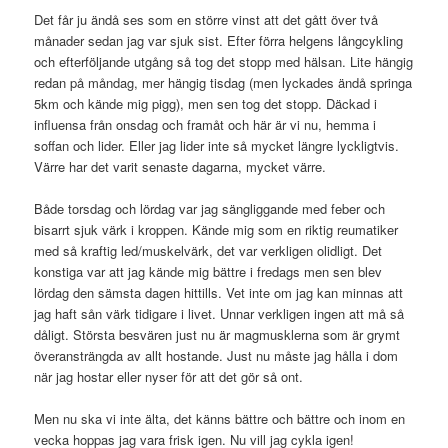
Det får ju ändå ses som en större vinst att det gått över två
månader sedan jag var sjuk sist. Efter förra helgens långcykling
och efterföljande utgång så tog det stopp med hälsan. Lite hängig
redan på måndag, mer hängig tisdag (men lyckades ändå springa
5km och kände mig pigg), men sen tog det stopp. Däckad i
influensa från onsdag och framåt och här är vi nu, hemma i
soffan och lider. Eller jag lider inte så mycket längre lyckligtvis.
Värre har det varit senaste dagarna, mycket värre.
Både torsdag och lördag var jag sängliggande med feber och
bisarrt sjuk värk i kroppen. Kände mig som en riktig reumatiker
med så kraftig led/muskelvärk, det var verkligen olidligt. Det
konstiga var att jag kände mig bättre i fredags men sen blev
lördag den sämsta dagen hittills. Vet inte om jag kan minnas att
jag haft sån värk tidigare i livet. Unnar verkligen ingen att må så
dåligt. Största besvären just nu är magmusklerna som är grymt
överansträngda av allt hostande. Just nu måste jag hålla i dom
när jag hostar eller nyser för att det gör så ont.
Men nu ska vi inte älta, det känns bättre och bättre och inom en
vecka hoppas jag vara frisk igen. Nu vill jag cykla igen!