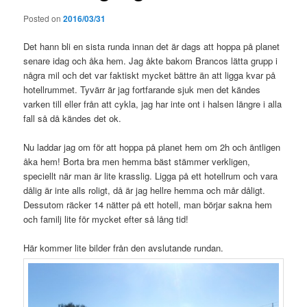
Posted on
2016/03/31
Det hann bli en sista runda innan det är dags att hoppa på planet
senare idag och åka hem. Jag åkte bakom Brancos lätta grupp i
några mil och det var faktiskt mycket bättre än att ligga kvar på
hotellrummet. Tyvärr är jag fortfarande sjuk men det kändes
varken till eller från att cykla, jag har inte ont i halsen längre i alla
fall så då kändes det ok.
Nu laddar jag om för att hoppa på planet hem om 2h och äntligen
åka hem! Borta bra men hemma bäst stämmer verkligen,
speciellt när man är lite krasslig. Ligga på ett hotellrum och vara
dålig är inte alls roligt, då är jag hellre hemma och mår dåligt.
Dessutom räcker 14 nätter på ett hotell, man börjar sakna hem
och familj lite för mycket efter så lång tid!
Här kommer lite bilder från den avslutande rundan.