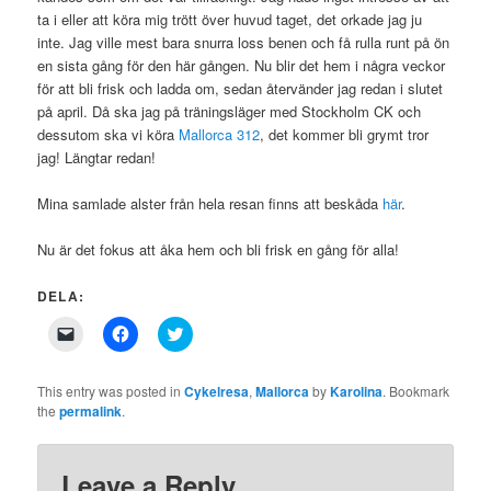
ta i eller att köra mig trött över huvud taget, det orkade jag ju
inte. Jag ville mest bara snurra loss benen och få rulla runt på ön
en sista gång för den här gången. Nu blir det hem i några veckor
för att bli frisk och ladda om, sedan återvänder jag redan i slutet
på april. Då ska jag på träningsläger med Stockholm CK och
dessutom ska vi köra
Mallorca 312
, det kommer bli grymt tror
jag! Längtar redan!
Mina samlade alster från hela resan finns att beskåda
här
.
Nu är det fokus att åka hem och bli frisk en gång för alla!
DELA:
Click
Click
Click
to
to
to
email
share
share
a
on
on
link
Facebook
Twitter
This entry was posted in
Cykelresa
,
Mallorca
by
Karolina
. Bookmark
to
(Opens
(Opens
the
permalink
.
a
in
in
friend
new
new
(Opens
window)
window)
in
new
Leave a Reply
window)