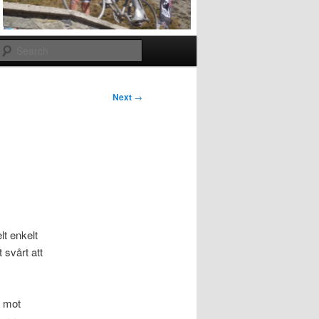
Search
Next
→
lt enkelt
 svårt att
n mot