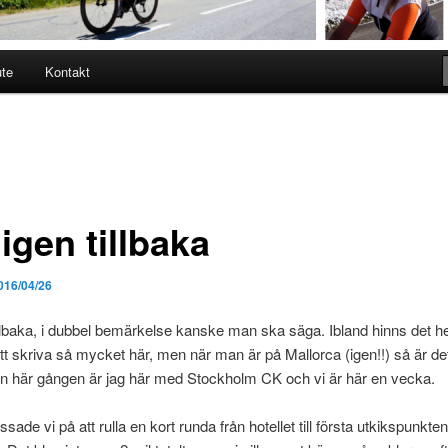
ute
Kontakt
igen tillbaka
016/04/26
illbaka, i dubbel bemärkelse kanske man ska säga. Ibland hinns det he
tt skriva så mycket här, men när man är på Mallorca (igen!!) så är det
Den här gången är jag här med Stockholm CK och vi är här en vecka.
sade vi på att rulla en kort runda från hotellet till första utkikspunkte