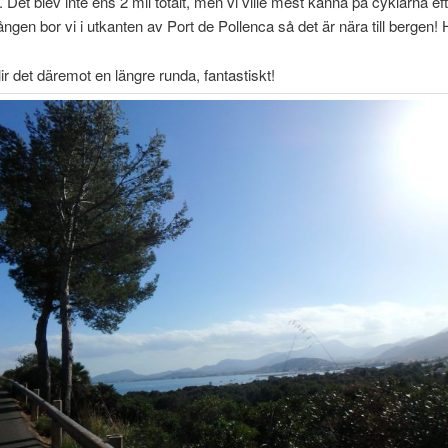
 Det blev inte ens 2 mil totalt, men vi ville mest känna på cyklarna ef
ngen bor vi i utkanten av Port de Pollenca så det är nära till bergen! H
ir det däremot en längre runda, fantastiskt!