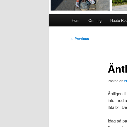
Main
Hem
Om mig
Haute Ro
menu
Post
←
Previous
navigation
Äntl
Posted on
2
Äntligen t
inte med a
låta bli. 
Idag så pas