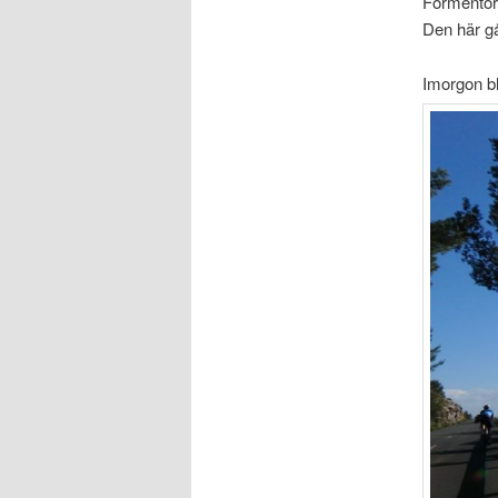
Formentor.
Den här gå
Imorgon bl