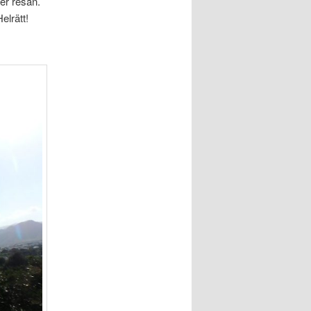
ter resan.
elrätt!