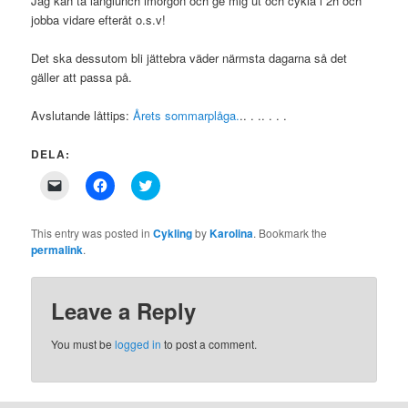
Jag kan ta långlunch imorgon och ge mig ut och cykla i 2h och
jobba vidare efteråt o.s.v!
Det ska dessutom bli jättebra väder närmsta dagarna så det
gäller att passa på.
Avslutande låttips:
Årets sommarplåga.
.. . .. . . .
DELA:
Click
Click
Click
to
to
to
email
share
share
a
on
on
link
Facebook
Twitter
This entry was posted in
Cykling
by
Karolina
. Bookmark the
to
(Opens
(Opens
permalink
.
a
in
in
friend
new
new
(Opens
window)
window)
in
new
Leave a Reply
window)
You must be
logged in
to post a comment.