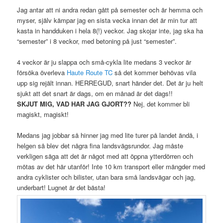
Jag antar att ni andra redan gått på semester och är hemma och
myser, själv kämpar jag en sista vecka innan det är min tur att
kasta in handduken i hela 8(!) veckor. Jag skojar inte, jag ska ha
“semester” i 8 veckor, med betoning på just “semester”.
4 veckor är ju slappa och små-cykla lite medans 3 veckor är
försöka överleva
Haute Route TC
så det kommer behövas vila
upp sig rejält innan. HERREGUD, snart händer det. Det är ju helt
sjukt att det snart är dags, om en månad är det dags!!
SKJUT MIG, VAD HAR JAG GJORT??
Nej, det kommer bli
magiskt, magiskt!
Medans jag jobbar så hinner jag med lite turer på landet ändå, i
helgen så blev det några fina landsvägsrundor. Jag måste
verkligen säga att det är något med att öppna ytterdörren och
mötas av det här utanför! Inte 10 km transport eller mängder med
andra cyklister och bilister, utan bara små landsvägar och jag,
underbart! Lugnet är det bästa!