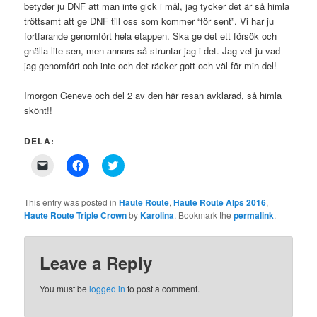
betyder ju DNF att man inte gick i mål, jag tycker det är så himla
tröttsamt att ge DNF till oss som kommer “för sent”. Vi har ju
fortfarande genomfört hela etappen. Ska ge det ett försök och
gnälla lite sen, men annars så struntar jag i det. Jag vet ju vad
jag genomfört och inte och det räcker gott och väl för min del!
Imorgon Geneve och del 2 av den här resan avklarad, så himla
skönt!!
DELA:
Click
Click
Click
to
to
to
email
share
share
a
on
on
link
Facebook
Twitter
This entry was posted in
Haute Route
,
Haute Route Alps 2016
,
to
(Opens
(Opens
Haute Route Triple Crown
by
Karolina
. Bookmark the
permalink
.
a
in
in
friend
new
new
(Opens
window)
window)
in
new
Leave a Reply
window)
You must be
logged in
to post a comment.