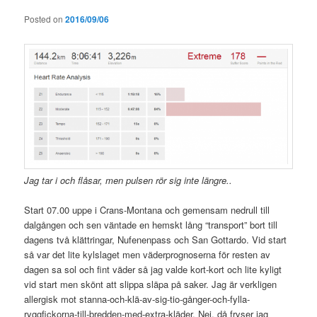
Posted on
2016/09/06
Jag tar i och flåsar, men pulsen rör sig inte längre..
Start 07.00 uppe i Crans-Montana och gemensam nedrull till
dalgången och sen väntade en hemskt lång “transport” bort till
dagens två klättringar, Nufenenpass och San Gottardo. Vid start
så var det lite kylslaget men väderprognoserna för resten av
dagen sa sol och fint väder så jag valde kort-kort och lite kyligt
vid start men skönt att slippa släpa på saker. Jag är verkligen
allergisk mot stanna-och-klä-av-sig-tio-gånger-och-fylla-
ryggfickorna-till-bredden-med-extra-kläder. Nej, då fryser jag