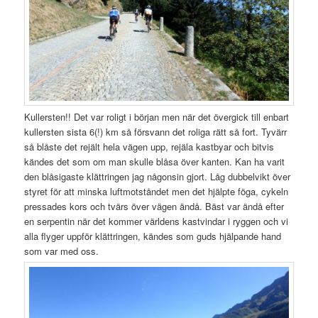
Kullersten!! Det var roligt i början men när det övergick till enbart
kullersten sista 6(!) km så försvann det roliga rätt så fort. Tyvärr
så blåste det rejält hela vägen upp, rejäla kastbyar och bitvis
kändes det som om man skulle blåsa över kanten. Kan ha varit
den blåsigaste klättringen jag någonsin gjort. Låg dubbelvikt över
styret för att minska luftmotståndet men det hjälpte föga, cykeln
pressades kors och tvärs över vägen ändå. Bäst var ändå efter
en serpentin när det kommer världens kastvindar i ryggen och vi
alla flyger uppför klättringen, kändes som guds hjälpande hand
som var med oss.