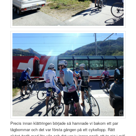
Precis innan klättringen började så hamnade vi bakom ett par
tågbommar och det var första gången på ett cykellopp. Rätt
skönt ändå med lite vila och det var ju ingen panik att ta sig i mål