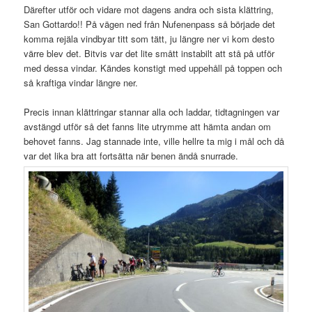
Därefter utför och vidare mot dagens andra och sista klättring,
San Gottardo!! På vägen ned från Nufenenpass så började det
komma rejäla vindbyar titt som tätt, ju längre ner vi kom desto
värre blev det. Bitvis var det lite smått instabilt att stå på utför
med dessa vindar. Kändes konstigt med uppehåll på toppen och
så kraftiga vindar längre ner.
Precis innan klättringar stannar alla och laddar, tidtagningen var
avstängd utför så det fanns lite utrymme att hämta andan om
behovet fanns. Jag stannade inte, ville hellre ta mig i mål och då
var det lika bra att fortsätta när benen ändå snurrade.