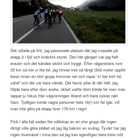
Det rullade på fint, jag passerade platsen där jag vurpade på
etapp 2 i fjol och knäckte styret. Den här gången var jag helt
ensam och det kändes skönt och tryggt. Efter någonstans runt
35 km så kör vi lite fel, jag hinner inte så långt (500 meter uppför
bara) innan en stor grupp kommer ner och ropar “
vi har kört fel,
vänd
” och det var bara vända. Det fanns pilar åt rätt håll, jag
följde bara efter dom andra, oklart varför dom körde fel men man
tappar ju fokus från vägvisningen ibland och bara cyklar rakt
fram. Tydligen körde några personer hela 16(!) km fel igår, vill
man inte göra på etapp över 176 km i regn!
Fick i alla fall sedan lite sällskap av en stor grupp där ingen
riktigt ville göra jobbet så jag låg bakom en sväng. Tyvärr har jag
ingen överväxel i mina ben så jag kan egentligen bara köra mitt