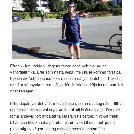
Efter 55 km nådde vi dagens första depå och njöt av en
välförtjänt fika. Eftersom nästa depå inte skulle komma först på
toppen av Nufenenpass 50 km senare så gällde det ju att ladda
och äta så mycket som möjligt för det skulle dröja innan man fick
chansen igen.
Efter depån var det vidare i dalgången, som nu antog några till %
uppför och det var väl drygt 40 km till till Nufenenpass. Det gick
förhållandevis fort ändå att ta sig fram till berget, mycket trafik
bitvis och fick knacka på rutan på en tysk bil som höll på ett
preja mig av vägen när jag cyklade bredvid honom i en