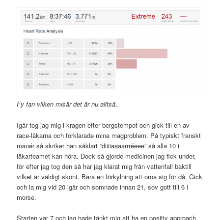
Fy fan vilken misär det är nu alltså..
Igår tog jag mig i kragen efter bergstempot och gick till en av
race-läkarna och förklarade mina magproblem. På typiskt franskt
manér så skriker han såklart “diiiiaaaarrréeee” så alla 10 i
läkarteamet kan höra. Dock så gjorde medicinen jag fick under,
för efter jag tog den så har jag klarat mig från vattenfall baktill
vilket är väldigt skönt. Bara en förkylning att oroa sig för då. Gick
och la mig vid 20 igår och somnade innan 21, sov gott till 6 i
morse.
Starten var 7 och jag hade tänkt mig att ha en positiv approach