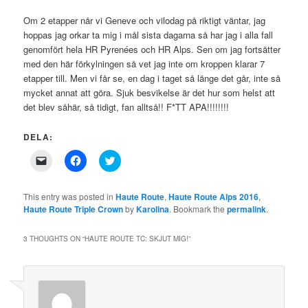
Om 2 etapper når vi Geneve och vilodag på riktigt väntar, jag
hoppas jag orkar ta mig i mål sista dagarna så har jag i alla fall
genomfört hela HR Pyrenées och HR Alps. Sen om jag fortsätter
med den här förkylningen så vet jag inte om kroppen klarar 7
etapper till. Men vi får se, en dag i taget så länge det går, inte så
mycket annat att göra. Sjuk besvikelse är det hur som helst att
det blev såhär, så tidigt, fan alltså!! F*TT APA!!!!!!!!
DELA:
Click
Click
Click
to
to
to
email
share
share
a
on
on
link
Facebook
Twitter
This entry was posted in
Haute Route
,
Haute Route Alps 2016
,
to
(Opens
(Opens
Haute Route Triple Crown
by
Karolina
. Bookmark the
permalink
.
a
in
in
friend
new
new
(Opens
window)
window)
in
3 THOUGHTS ON “
HAUTE ROUTE TC: SKJUT MIG!
”
new
window)