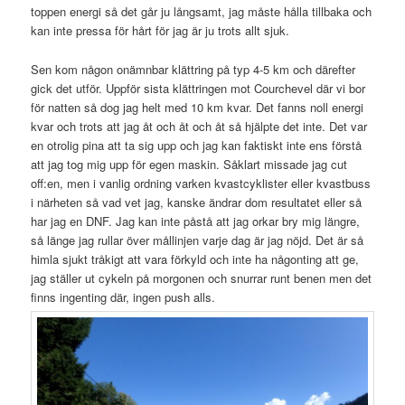
toppen energi så det går ju långsamt, jag måste hålla tillbaka och
kan inte pressa för hårt för jag är ju trots allt sjuk.
Sen kom någon onämnbar klättring på typ 4-5 km och därefter
gick det utför. Uppför sista klättringen mot Courchevel där vi bor
för natten så dog jag helt med 10 km kvar. Det fanns noll energi
kvar och trots att jag åt och åt och åt så hjälpte det inte. Det var
en otrolig pina att ta sig upp och jag kan faktiskt inte ens förstå
att jag tog mig upp för egen maskin. Såklart missade jag cut
off:en, men i vanlig ordning varken kvastcyklister eller kvastbuss
i närheten så vad vet jag, kanske ändrar dom resultatet eller så
har jag en DNF. Jag kan inte påstå att jag orkar bry mig längre,
så länge jag rullar över mållinjen varje dag är jag nöjd. Det är så
himla sjukt tråkigt att vara förkyld och inte ha någonting att ge,
jag ställer ut cykeln på morgonen och snurrar runt benen men det
finns ingenting där, ingen push alls.