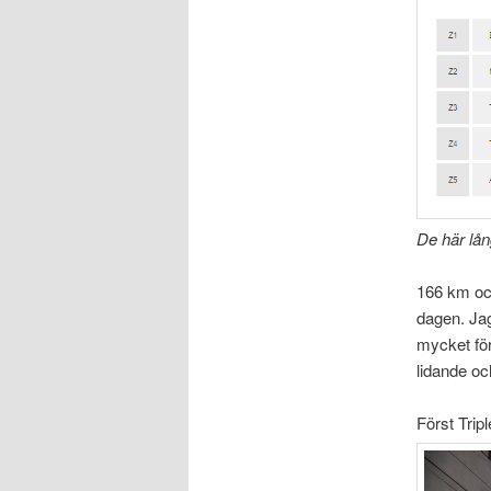
De här lå
166 km och
dagen. Jag 
mycket för
lidande oc
Först Trip