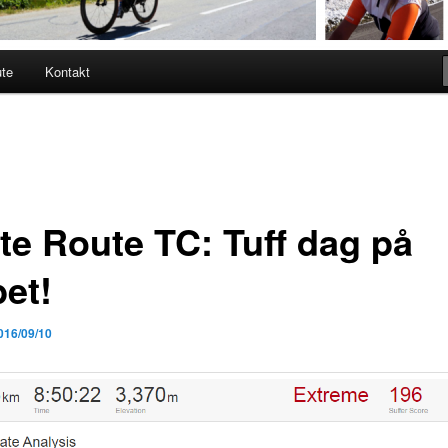
ute
Kontakt
te Route TC: Tuff dag på
bet!
016/09/10