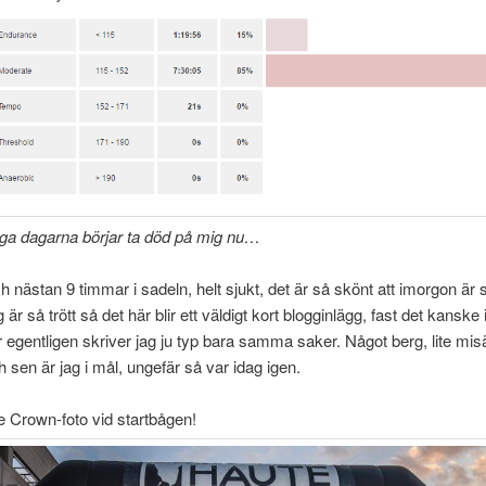
nga dagarna börjar ta död på mig nu…
 nästan 9 timmar i sadeln, helt sjukt, det är så skönt att imorgon är s
är så trött så det här blir ett väldigt kort blogginlägg, fast det kanske 
 egentligen skriver jag ju typ bara samma saker. Något berg, lite mis
h sen är jag i mål, ungefär så var idag igen.
le Crown-foto vid startbågen!