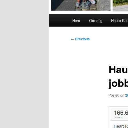
Main
Hem
Om mig
Haute Ro
menu
Post
←
Previous
navigation
Hau
job
Posted on
2