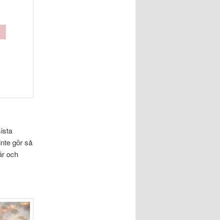
ista
inte gör så
är och