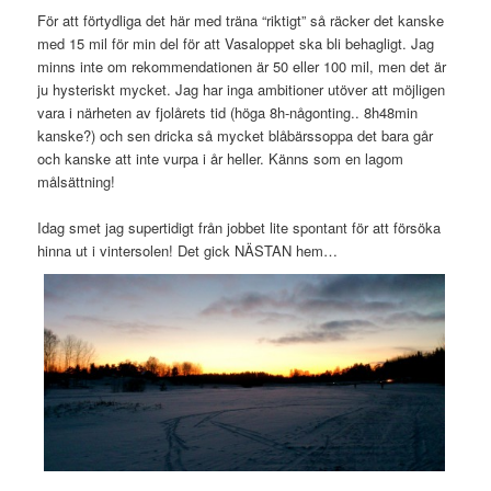
För att förtydliga det här med träna “riktigt” så räcker det kanske
med 15 mil för min del för att Vasaloppet ska bli behagligt. Jag
minns inte om rekommendationen är 50 eller 100 mil, men det är
ju hysteriskt mycket. Jag har inga ambitioner utöver att möjligen
vara i närheten av fjolårets tid (höga 8h-någonting.. 8h48min
kanske?) och sen dricka så mycket blåbärssoppa det bara går
och kanske att inte vurpa i år heller. Känns som en lagom
målsättning!
Idag smet jag supertidigt från jobbet lite spontant för att försöka
hinna ut i vintersolen! Det gick NÄSTAN hem…