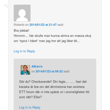
Roberto
on
2014/01/22 at 21:47
said:
Bra jobbat!
Hrmmm… här skulle man kunna skriva en massa skoj
om “sprut i håret” men jag tror att jag låter bli…
Log in to Reply
AIKarro
on
2014/01/23 at 09:32
said:
Gör du? Chockerande!! Din fegis… … . fast det
kanske är bra om det åtminstone kan existera
ETT forum där vi inte spårar ut i orumsligheter titt
som tätt? Eller?
Log in to Reply