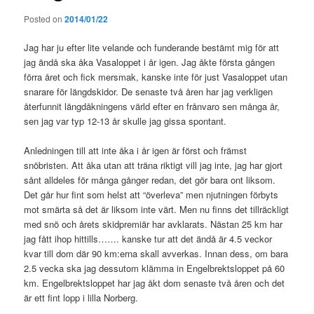
Posted on
2014/01/22
Jag har ju efter lite velande och funderande bestämt mig för att
jag ändå ska åka Vasaloppet i år igen. Jag åkte första gången
förra året och fick mersmak, kanske inte för just Vasaloppet utan
snarare för längdskidor. De senaste två åren har jag verkligen
återfunnit längdåkningens värld efter en frånvaro sen många år,
sen jag var typ 12-13 år skulle jag gissa spontant.
Anledningen till att inte åka i år igen är först och främst
snöbristen. Att åka utan att träna riktigt vill jag inte, jag har gjort
sånt alldeles för många gånger redan, det gör bara ont liksom.
Det går hur fint som helst att “överleva” men njutningen förbyts
mot smärta så det är liksom inte värt. Men nu finns det tillräckligt
med snö och årets skidpremiär har avklarats. Nästan 25 km har
jag fått ihop hittills……. kanske tur att det ändå är 4.5 veckor
kvar till dom där 90 km:erna skall avverkas. Innan dess, om bara
2.5 vecka ska jag dessutom klämma in Engelbrektsloppet på 60
km. Engelbrektsloppet har jag åkt dom senaste två åren och det
är ett fint lopp i lilla Norberg.