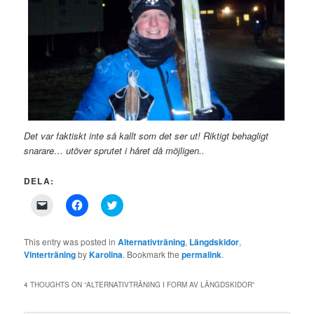
Det var faktiskt inte så kallt som det ser ut! Riktigt behagligt
snarare… utöver sprutet i håret då möjligen..
DELA:
Click
Click
Click
to
to
to
email
share
share
a
on
on
link
Facebook
Twitter
This entry was posted in
Alternativträning
,
Längdskidor
,
to
(Opens
(Opens
Vinterträning
by
Karolina
. Bookmark the
permalink
.
a
in
in
friend
new
new
(Opens
window)
window)
in
4 THOUGHTS ON “
ALTERNATIVTRÄNING I FORM AV LÄNGDSKIDOR
”
new
window)