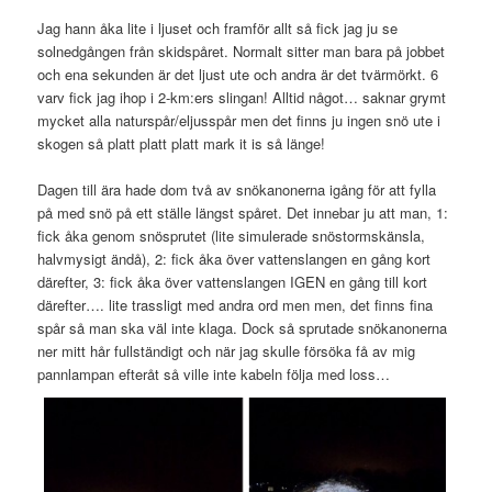
Jag hann åka lite i ljuset och framför allt så fick jag ju se
solnedgången från skidspåret. Normalt sitter man bara på jobbet
och ena sekunden är det ljust ute och andra är det tvärmörkt. 6
varv fick jag ihop i 2-km:ers slingan! Alltid något… saknar grymt
mycket alla naturspår/eljusspår men det finns ju ingen snö ute i
skogen så platt platt platt mark it is så länge!
Dagen till ära hade dom två av snökanonerna igång för att fylla
på med snö på ett ställe längst spåret. Det innebar ju att man, 1:
fick åka genom snösprutet (lite simulerade snöstormskänsla,
halvmysigt ändå), 2: fick åka över vattenslangen en gång kort
därefter, 3: fick åka över vattenslangen IGEN en gång till kort
därefter…. lite trassligt med andra ord men men, det finns fina
spår så man ska väl inte klaga. Dock så sprutade snökanonerna
ner mitt hår fullständigt och när jag skulle försöka få av mig
pannlampan efteråt så ville inte kabeln följa med loss…