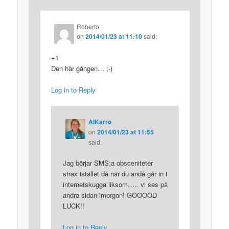
Roberto
on
2014/01/23 at 11:10
said:
+1
Den här gången… ;-)
Log in to Reply
AIKarro
on
2014/01/23 at 11:55
said:
Jag börjar SMS:a obsceniteter
strax istället då när du ändå går in i
internetskugga liksom….. vi ses på
andra sidan imorgon! GOOOOD
LUCK!!
Log in to Reply