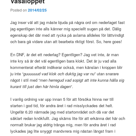
Vasaloppet
Posted on
2014/02/25
Jag inser väl att jag måste bjuda på några ord om nederlaget fast
jag egentligen inte alls känner mig speciellt sugen på det. Dålig
egenskap det där med att rycka på axlarna alldeles för lättvindigt
och bara gå vidare utan att bearbeta riktigt först. So, here goes!
En DNF, är det ett nederlag? Egentligen? Jag vet inte, är man
inte kry så är det väl egentligen bara klokt. Det är ju vad alla
kommenterat efteråt indikerar också, men känslan i kroppen blir
ju inte “
guuuuuud vad klok och duktig jag var nu
” utan snarare
något i stil med “
men herregud vad sopigt att inte kunna hålla sig
kurant till just den här himla dagen
“.
I vanlig ordning var upp innan 5 för att försöka hinna ner till
starten i god tid, för andra året i rad misslyckades det helt.
Ungefär 6.20 närmade jag med startområdet och då var det
såklart redan knökfullt. Jag skäms lite för att erkänna det här och
normalt brukar jag aldrig tränga mig, men för andra året i rad
lyckades jag lite snyggt manövrera mig nästan längst fram i