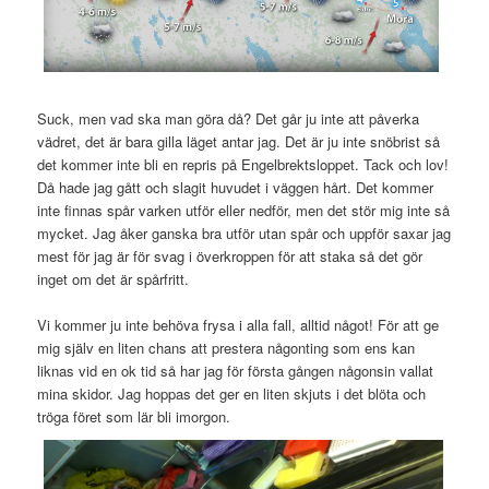
Suck, men vad ska man göra då? Det går ju inte att påverka
vädret, det är bara gilla läget antar jag. Det är ju inte snöbrist så
det kommer inte bli en repris på Engelbrektsloppet. Tack och lov!
Då hade jag gått och slagit huvudet i väggen hårt. Det kommer
inte finnas spår varken utför eller nedför, men det stör mig inte så
mycket. Jag åker ganska bra utför utan spår och uppför saxar jag
mest för jag är för svag i överkroppen för att staka så det gör
inget om det är spårfritt.
Vi kommer ju inte behöva frysa i alla fall, alltid något! För att ge
mig själv en liten chans att prestera någonting som ens kan
liknas vid en ok tid så har jag för första gången någonsin vallat
mina skidor. Jag hoppas det ger en liten skjuts i det blöta och
tröga föret som lär bli imorgon.