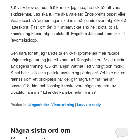
3.5 varv blev det och 6.5 km fick jag ihop, helt ok för att vara
skidpremiär. Jag ska ju inte åka vare sig Engelbrektsloppet eller
Vasaloppet så jag har ingen skidhets hängande över mig vilket är
jätteskönt. Fast om det blir jättemycket snö helt plötsligt så
kanske jag köper mig en plats till Engelbrektsloppet som är mitt
favoritskidlopp.
Sen bara för att jag tänkte ta en kvällspromenad men råkade
börja springa så tog jag ett varv runt Kungsholmen för att runda
av dagens träning. 6.5 km längst vattnet i ett vintrigt och mörkt
Stockholm, alldeles perfekt avslutning på dagen! Vet inte om det
räknas som ett brickpass när det går några timmar mellan
passen? Skidor och löpning kanske vore någon ny form av
Duathlon annars? Eller det kanske redan finns?
Posted in
Längdskidor
,
Vinterträning
|
Leave a reply
Några sista ord om