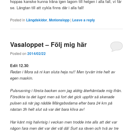
hoppas kanske kunna träna igen lagom till helgen i alla fall, vi får
se. Längtan till att cykla finns där i alla fall!
Posted in
Längdskidor
,
Motionslopp
|
Leave a reply
Vasaloppet – Följ mig här
Posted on
2014/02/22
Edit 12.30
:
Redan i Mora så ni kan sluta heja nu!! Men tyvärr inte helt av
egen maskin.
Pulsrusning i första backen som jag aldrig återhämtade mig ifrån.
Försökte ta det lugnt men så fort det gick uppför så skenade
pulsen så när jag nådde Mångsbodarna efter bara 24 km på
nästan 3h helt slut så var det bara kliva av!
Har känt mig halvrisig i veckan men trodde inte alls att det var
någon fara men det var det väl då! Surt sa räven och två av tre