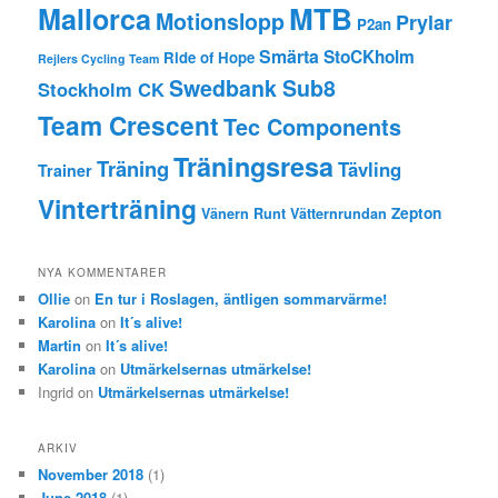
MTB
Mallorca
Motionslopp
Prylar
P2an
Smärta
StoCKholm
Ride of Hope
Rejlers Cycling Team
Swedbank Sub8
Stockholm CK
Team Crescent
Tec Components
Träningsresa
Träning
Tävling
Trainer
Vinterträning
Zepton
Vänern Runt
Vätternrundan
NYA KOMMENTARER
Ollie
on
En tur i Roslagen, äntligen sommarvärme!
Karolina
on
It´s alive!
Martin
on
It´s alive!
Karolina
on
Utmärkelsernas utmärkelse!
Ingrid
on
Utmärkelsernas utmärkelse!
ARKIV
November 2018
(1)
June 2018
(1)