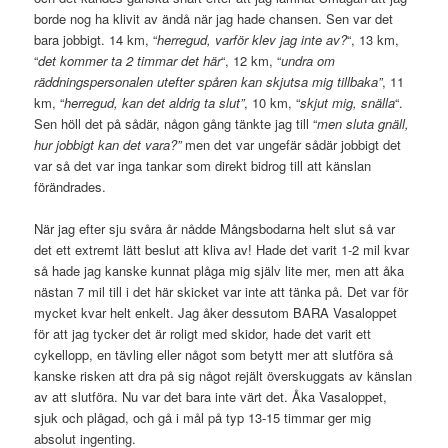
borde nog ha klivit av ändå när jag hade chansen. Sen var det
bara jobbigt. 14 km, “
herregud, varför klev jag inte av?
“, 13 km,
“
det kommer ta 2 timmar det här
“, 12 km, “
undra om
räddningspersonalen utefter spåren kan skjutsa mig tillbaka”
, 11
km, “
herregud, kan det aldrig ta slut”
, 10 km, “
skjut mig, snälla
“.
Sen höll det på sådär, någon gång tänkte jag till “
men sluta gnäll,
hur jobbigt kan det vara?”
men det var ungefär sådär jobbigt det
var så det var inga tankar som direkt bidrog till att känslan
förändrades.
När jag efter sju svåra år nådde Mångsbodarna helt slut så var
det ett extremt lätt beslut att kliva av! Hade det varit 1-2 mil kvar
så hade jag kanske kunnat plåga mig själv lite mer, men att åka
nästan 7 mil till i det här skicket var inte att tänka på. Det var för
mycket kvar helt enkelt. Jag åker dessutom BARA Vasaloppet
för att jag tycker det är roligt med skidor, hade det varit ett
cykellopp, en tävling eller något som betytt mer att slutföra så
kanske risken att dra på sig något rejält överskuggats av känslan
av att slutföra. Nu var det bara inte värt det. Åka Vasaloppet,
sjuk och plågad, och gå i mål på typ 13-15 timmar ger mig
absolut ingenting.