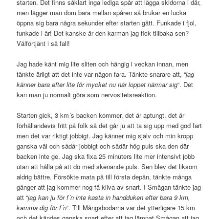
starten. Det finns såklart inga lediga spår att lägga skidorna i där,
men lägger man dom bara mellan spåren så brukar en lucka
öppna sig bara några sekunder efter starten gått. Funkade i fjol,
funkade i år! Det kanske är den karman jag fick tillbaka sen?
Välförtjänt i så fall!
Jag hade känt mig lite sliten och hängig i veckan innan, men
tänkte ärligt att det inte var någon fara. Tänkte snarare att, “
jag
känner bara efter lite för mycket nu när loppet närmar sig
“. Det
kan man ju normalt göra som nervositetsreaktion.
Starten gick, 3 km´s backen kommer, det är aptungt, det är
förhållandevis fritt på folk så det går ju att ta sig upp med god fart
men det var riktigt jobbigt. Jag känner mig själv och min kropp
ganska väl och sådär jobbigt och sådär hög puls ska den där
backen inte ge. Jag ska fixa 25 minuters lite mer intensivt jobb
utan att hålla på att dö med skenande puls. Sen blev det liksom
aldrig bättre. Försökte mata på till första depån, tänkte många
gånger att jag kommer nog få kliva av snart. I Smågan tänkte jag
att “
jag kan ju för f´n inte kasta in handduken efter bara 9 km,
kamma dig för f´n
“. Till Mångsbodarna var det ytterligare 15 km
och det kändes ganska snart efter att jag lämnat Smågan att jag