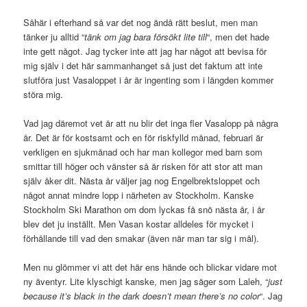
Såhär i efterhand så var det nog ändå rätt beslut, men man
tänker ju alltid “
tänk om jag bara försökt lite till
“, men det hade
inte gett något. Jag tycker inte att jag har något att bevisa för
mig själv i det här sammanhanget så just det faktum att inte
slutföra just Vasaloppet i år är ingenting som i längden kommer
störa mig.
Vad jag däremot vet är att nu blir det inga fler Vasalopp på några
år. Det är för kostsamt och en för riskfylld månad, februari är
verkligen en sjukmånad och har man kollegor med barn som
smittar till höger och vänster så är risken för att stor att man
själv åker dit. Nästa år väljer jag nog Engelbrektsloppet och
något annat mindre lopp i närheten av Stockholm. Kanske
Stockholm Ski Marathon om dom lyckas få snö nästa år, i år
blev det ju inställt. Men Vasan kostar alldeles för mycket i
förhållande till vad den smakar (även när man tar sig i mål).
Men nu glömmer vi att det här ens hände och blickar vidare mot
ny äventyr. Lite klyschigt kanske, men jag säger som Laleh, “
just
because it’s black in the dark doesn’t mean there’s no color
“. Jag