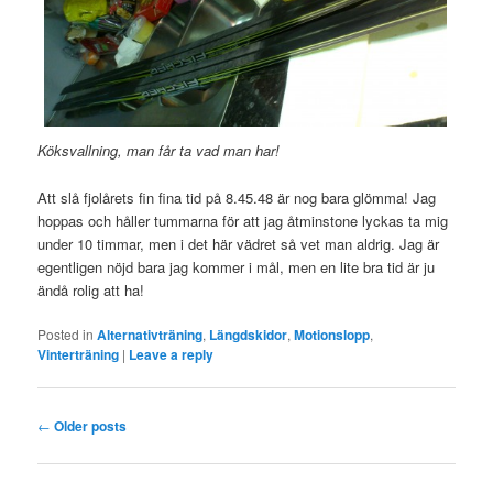
Köksvallning, man får ta vad man har!
Att slå fjolårets fin fina tid på 8.45.48 är nog bara glömma! Jag
hoppas och håller tummarna för att jag åtminstone lyckas ta mig
under 10 timmar, men i det här vädret så vet man aldrig. Jag är
egentligen nöjd bara jag kommer i mål, men en lite bra tid är ju
ändå rolig att ha!
Posted in
Alternativträning
,
Längdskidor
,
Motionslopp
,
Vinterträning
|
Leave a reply
Post
←
Older posts
navigation