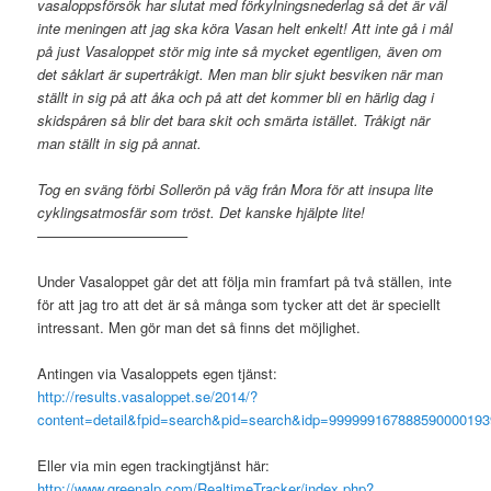
vasaloppsförsök har slutat med förkylningsnederlag så det är väl
inte meningen att jag ska köra Vasan helt enkelt! Att inte gå i mål
på just Vasaloppet stör mig inte så mycket egentligen, även om
det såklart är supertråkigt. Men man blir sjukt besviken när man
ställt in sig på att åka och på att det kommer bli en härlig dag i
skidspåren så blir det bara skit och smärta istället. Tråkigt när
man ställt in sig på annat.
Tog en sväng förbi Sollerön på väg från Mora för att insupa lite
cyklingsatmosfär som tröst. Det kanske hjälpte lite!
——————————–
Under Vasaloppet går det att följa min framfart på två ställen, inte
för att jag tro att det är så många som tycker att det är speciellt
intressant. Men gör man det så finns det möjlighet.
Antingen via Vasaloppets egen tjänst:
http://results.vasaloppet.se/2014/?
content=detail&fpid=search&pid=search&idp=999999167888590000
Eller via min egen trackingtjänst här:
http://www.greenalp.com/RealtimeTracker/index.php?