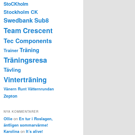
StoCKholm
Stockholm CK
Swedbank Sub8
Team Crescent
Tec Components
Träning
Trainer
Träningsresa
Tävling
Vinterträning
Vänern Runt
Vätternrundan
Zepton
NYA KOMMENTARER
Ollie
on
En tur i Roslagen,
äntligen sommarvärme!
Karolina
on
It´s alive!