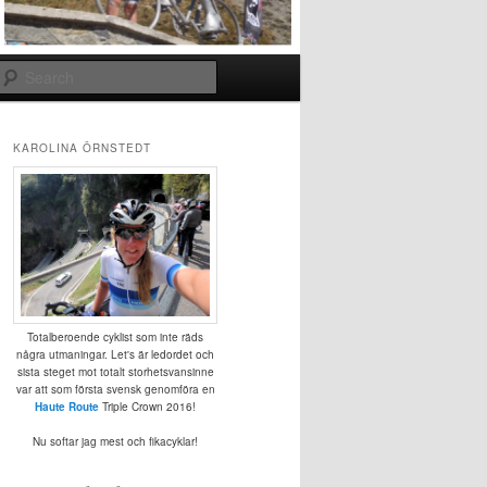
Search
KAROLINA ÖRNSTEDT
Totalberoende cyklist som inte räds
några utmaningar. Let's är ledordet och
sista steget mot totalt storhetsvansinne
var att som första svensk genomföra en
Haute Route
Triple Crown 2016!
Nu softar jag mest och fikacyklar!