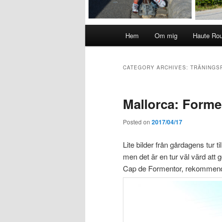
Main
Hem
Om mig
Haute Ro
menu
CATEGORY ARCHIVES:
TRÄNINGS
Mallorca: Formen
Posted on
2017/04/17
Lite bilder från gårdagens tur ti
men det är en tur väl värd att g
Cap de Formentor, rekommende