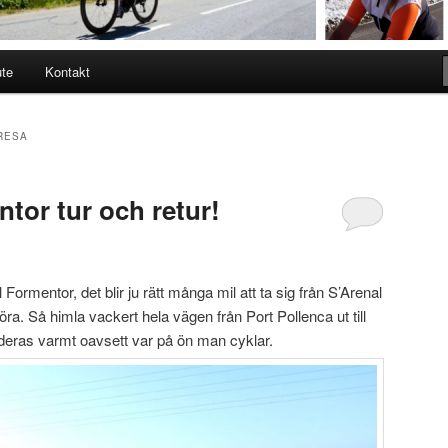
ute
Kontakt
RESA
tor tur och retur!
ll Formentor, det blir ju rätt många mil att ta sig från S’Arenal
öra. Så himla vackert hela vägen från Port Pollenca ut till
ras varmt oavsett var på ön man cyklar.