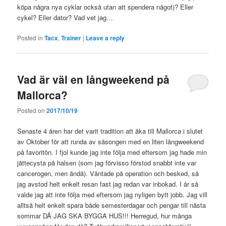
köpa några nya cyklar också utan att spendera något)? Eller
cykel? Eller dator? Vad vet jag…
Posted in
Tacx
,
Trainer
|
Leave a reply
Vad är väl en långweekend på
Mallorca?
Posted on
2017/10/19
Senaste 4 åren har det varit tradition att åka till Mallorca i slutet
av Oktober för att runda av säsongen med en liten långweekend
på favoritön. I fjol kunde jag inte följa med eftersom jag hade min
jättecysta på halsen (som jag förvisso förstod snabbt inte var
cancerogen, men ändå). Väntade på operation och besked, så
jag avstod helt enkelt resan fast jag redan var inbokad. I år så
valde jag att inte följa med eftersom jag nyligen bytt jobb. Jag vill
alltså helt enkelt spara både semesterdagar och pengar till nästa
sommar DÅ JAG SKA BYGGA HUS!!! Herregud, hur många