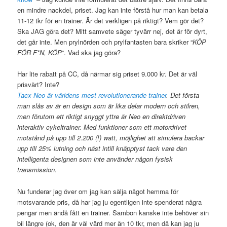
en mindre nackdel, priset. Jag kan inte förstå hur man kan betala
11-12 tkr för en trainer. Är det verkligen på riktigt? Vem gör det?
Ska JAG göra det? Mitt samvete säger tyvärr nej, det är för dyrt,
det går inte. Men prylnörden och prylfantasten bara skriker “
KÖP
FÖR F*N, KÖP
“. Vad ska jag göra?
Har lite rabatt på CC, då närmar sig priset 9.000 kr. Det är väl
prisvärt? Inte?
Tacx Neo är världens mest revolutionerande trainer
. Det första
man slås av är en design som är lika delar modern och stilren,
men förutom ett riktigt snyggt yttre är Neo en direktdriven
interaktiv cykeltrainer. Med funktioner som ett motordrivet
motstånd på upp till 2.200 (!) watt, möjlighet att simulera backar
upp till 25% lutning och näst intill knäpptyst tack vare den
intelligenta designen som inte använder någon fysisk
transmission.
Nu funderar jag över om jag kan sälja något hemma för
motsvarande pris, då har jag ju egentligen inte spenderat några
pengar men ändå fått en trainer. Sambon kanske inte behöver sin
bil längre (ok, den är väl värd mer än 10 tkr, men då kan jag ju