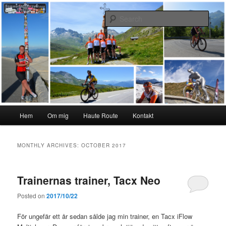
Skip
Skip
#interiktigtsomallaandra
to
to
Sear
primary
secondary
content
content
Karolina Örnstedt
Main
Hem
Om mig
Haute Route
Kontakt
menu
MONTHLY ARCHIVES:
OCTOBER 2017
Trainernas trainer, Tacx Neo
Posted on
2017/10/22
För ungefär ett år sedan sålde jag min trainer, en Tacx iFlow