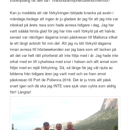
vuxenpoäng får den då? Tvåhundramiljonertusenochfemtio!!
Kan ju meddela att när förkylningen började knacka på axeln i
måndags-tisdags att ingen är ju gladare än jag för att jag inte var
inbokad på årets resa som hade avresa tidigare i dag. Jag har
varit såååå himla glad för jag har inte varit förkyld på ett halvår,
senast var nämligen dagarna innan påskresan till Mallorca vilket
är ett långt avbrott för min del. Att jag nu blir förkyld dagarna
innan avresa till höstweekenden ser jag bara som ett tecken på
att det var helt rätt prioriterat att inte följa med i år. Jag hade inte
orkat med en till cykelresa med snor i halsen och allt annat som
följer med en rejäl förkylning. Så, så länge får jag väl njuta av
bilderna från tidigare åren jag varit med och se fram emot
påskresan till Port de Pollenca 2018. Det är ju trots allt påsk
snart igen och då ska jag INTE vara sjuk utan cykla som aldrig
förr! Längtar!