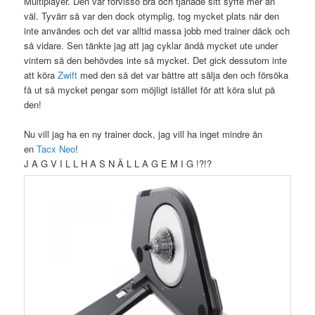
Multiplayer. Den var förvisso bra och tjänade sitt syfte mer än
väl. Tyvärr så var den dock otymplig, tog mycket plats när den
inte användes och det var alltid massa jobb med trainer däck och
så vidare. Sen tänkte jag att jag cyklar ändå mycket ute under
vintern så den behövdes inte så mycket. Det gick dessutom inte
att köra
Zwift
med den så det var bättre att sälja den och försöka
få ut så mycket pengar som möjligt istället för att köra slut på
den!
Nu vill jag ha en ny trainer dock, jag vill ha inget mindre än
en
Tacx Neo
!
J A G V I L L H A S N Ä L L A G E M I G !?!?