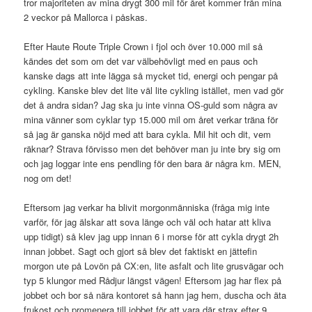
tror majoriteten av mina drygt 300 mil för året kommer från mina
2 veckor på Mallorca i påskas.
Efter Haute Route Triple Crown i fjol och över 10.000 mil så
kändes det som om det var välbehövligt med en paus och
kanske dags att inte lägga så mycket tid, energi och pengar på
cykling. Kanske blev det lite väl lite cykling istället, men vad gör
det å andra sidan? Jag ska ju inte vinna OS-guld som några av
mina vänner som cyklar typ 15.000 mil om året verkar träna för
så jag är ganska nöjd med att bara cykla. Mil hit och dit, vem
räknar? Strava förvisso men det behöver man ju inte bry sig om
och jag loggar inte ens pendling för den bara är några km. MEN,
nog om det!
Eftersom jag verkar ha blivit morgonmänniska (fråga mig inte
varför, för jag älskar att sova länge och väl och hatar att kliva
upp tidigt) så klev jag upp innan 6 i morse för att cykla drygt 2h
innan jobbet. Sagt och gjort så blev det faktiskt en jättefin
morgon ute på Lovön på CX:en, lite asfalt och lite grusvägar och
typ 5 klungor med Rådjur längst vägen! Eftersom jag har flex på
jobbet och bor så nära kontoret så hann jag hem, duscha och äta
frukost och promenera till jobbet för att vara där strax efter 9.