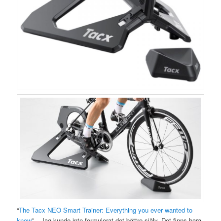
“
The Tacx NEO Smart Trainer: Everything you ever wanted to
know
” – Jag kunde inte formulerat det bättre själv. Det finns bara