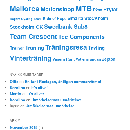
MTB
Mallorca
Motionslopp
Prylar
P2an
Smärta
StoCKholm
Ride of Hope
Rejlers Cycling Team
Swedbank Sub8
Stockholm CK
Team Crescent
Tec Components
Träningsresa
Träning
Tävling
Trainer
Vinterträning
Zepton
Vänern Runt
Vätternrundan
NYA KOMMENTARER
Ollie
on
En tur i Roslagen, äntligen sommarvärme!
Karolina
on
It´s alive!
Martin
on
It´s alive!
Karolina
on
Utmärkelsernas utmärkelse!
Ingrid
on
Utmärkelsernas utmärkelse!
ARKIV
November 2018
(1)