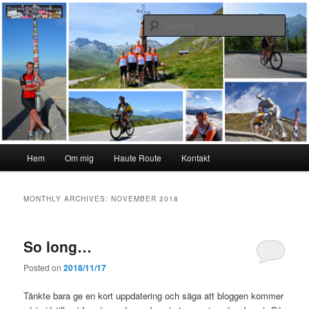
Skip
Skip
#interiktigtsomallaandra
to
to
Sear
primary
secondary
content
content
Karolina Örnstedt
Main
Hem
Om mig
Haute Route
Kontakt
menu
MONTHLY ARCHIVES:
NOVEMBER 2018
So long…
Posted on
2018/11/17
Tänkte bara ge en kort uppdatering och säga att bloggen kommer