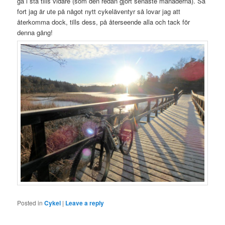
gå i stå tills vidare (som den redan gjort senaste månaderna). Så
fort jag är ute på något nytt cykeläventyr så lovar jag att
återkomma dock, tills dess, på återseende alla och tack för
denna gång!
Posted in
Cykel
|
Leave a reply