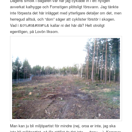
Dagens smolk i bägaren var när jag cyklade in i ett nyligen
avverkat kalhygge och Fornstigen plötsligt försvann. Jag tänkte
inte förpesta det här inlägget med ytterligare detaljer om det, men
herregud alltså, och “dom” säger att cyklister förstör i skogen.
Vad i &¤%#¤&#¤¤#%& kallar ni det här då? Helt otroligt
egentligen, på Lovön liksom.
Man kan ju bli miljöpartist för mindre (nej, oroa er inte, jag ska
inte bli miljöpartist, så illa stället är det inte…. ännu… ). Kommer