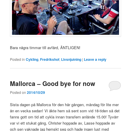
Bara några timmar till avfärd, ÄNTLIGEN!
Posted in
Cykling
,
Fredrikshof
,
Livsnjutning
|
Leave a reply
Mallorca – Good bye for now
Posted on
2014/10/29
Sista dagen på Mallorca för den här gången, måndag för lite mer
än en vecka sedan! Vi åkte hem så sent som vid 18-tiden så det
fanns gott om tid att cykla innan transfern anlände 15.00! Tyvärr
var vi ett stukat gäng, Christer hoppade av, Lasse hoppade av
och sen vaknade jag hemskt seg och hade ingen lust med