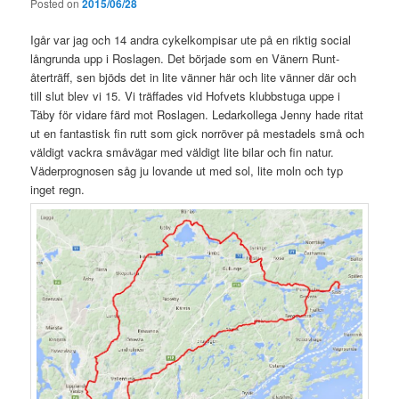
Posted on
2015/06/28
Igår var jag och 14 andra cykelkompisar ute på en riktig social
långrunda upp i Roslagen. Det började som en Vänern Runt-
återträff, sen bjöds det in lite vänner här och lite vänner där och
till slut blev vi 15. Vi träffades vid Hofvets klubbstuga uppe i
Täby för vidare färd mot Roslagen. Ledarkollega Jenny hade ritat
ut en fantastisk fin rutt som gick norröver på mestadels små och
väldigt vackra småvägar med väldigt lite bilar och fin natur.
Väderprognosen såg ju lovande ut med sol, lite moln och typ
inget regn.