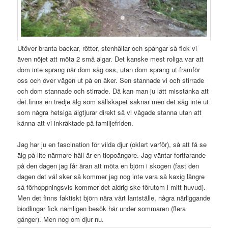
Utöver branta backar, rötter, stenhällar och spångar så fick vi
även nöjet att möta 2 små älgar. Det kanske mest roliga var att
dom inte sprang när dom såg oss, utan dom sprang ut framför
oss och över vägen ut på en åker. Sen stannade vi och stirrade
och dom stannade och stirrade. Då kan man ju lätt misstänka att
det finns en tredje älg som sällskapet saknar men det såg inte ut
som några hetsiga älgtjurar direkt så vi vågade stanna utan att
känna att vi inkräktade på familjefriden.
Jag har ju en fascination för vilda djur (oklart varför), så att få se
älg på lite närmare håll är en tiopoängare. Jag väntar fortfarande
på den dagen jag får äran att möta en björn i skogen (fast den
dagen det väl sker så kommer jag nog inte vara så kaxig längre
så förhoppningsvis kommer det aldrig ske förutom i mitt huvud).
Men det finns faktiskt björn nära vårt lantställe, några närliggande
biodlingar fick nämligen besök här under sommaren (flera
gånger). Men nog om djur nu.