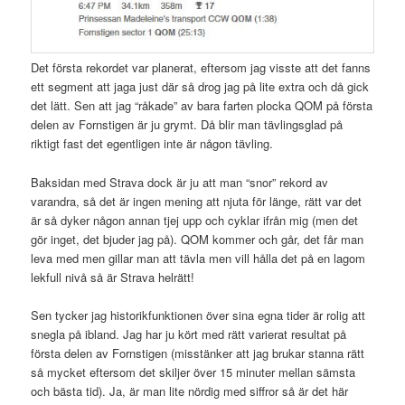
Det första rekordet var planerat, eftersom jag visste att det fanns
ett segment att jaga just där så drog jag på lite extra och då gick
det lätt. Sen att jag “råkade” av bara farten plocka QOM på första
delen av Fornstigen är ju grymt. Då blir man tävlingsglad på
riktigt fast det egentligen inte är någon tävling.
Baksidan med Strava dock är ju att man “snor” rekord av
varandra, så det är ingen mening att njuta för länge, rätt var det
är så dyker någon annan tjej upp och cyklar ifrån mig (men det
gör inget, det bjuder jag på). QOM kommer och går, det får man
leva med men gillar man att tävla men vill hålla det på en lagom
lekfull nivå så är Strava helrätt!
Sen tycker jag historikfunktionen över sina egna tider är rolig att
snegla på ibland. Jag har ju kört med rätt varierat resultat på
första delen av Fornstigen (misstänker att jag brukar stanna rätt
så mycket eftersom det skiljer över 15 minuter mellan sämsta
och bästa tid). Ja, är man lite nördig med siffror så är det här