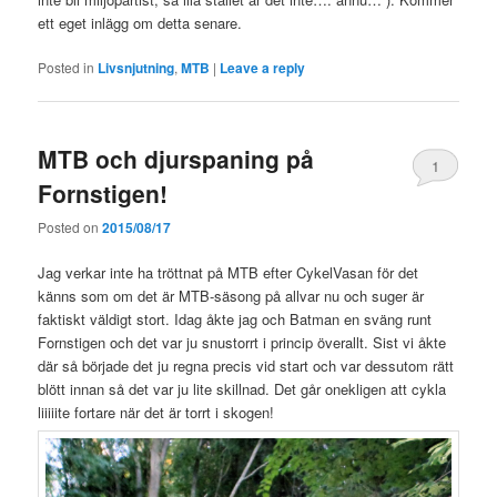
ett eget inlägg om detta senare.
Posted in
Livsnjutning
,
MTB
|
Leave a reply
MTB och djurspaning på
1
Fornstigen!
Posted on
2015/08/17
Jag verkar inte ha tröttnat på MTB efter CykelVasan för det
känns som om det är MTB-säsong på allvar nu och suger är
faktiskt väldigt stort. Idag åkte jag och Batman en sväng runt
Fornstigen och det var ju snustorrt i princip överallt. Sist vi åkte
där så började det ju regna precis vid start och var dessutom rätt
blött innan så det var ju lite skillnad. Det går onekligen att cykla
liiiiite fortare när det är torrt i skogen!