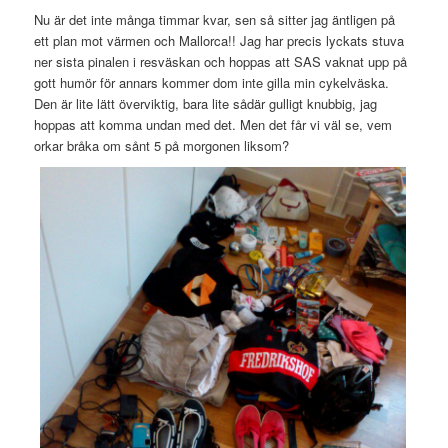
Nu är det inte många timmar kvar, sen så sitter jag äntligen på
ett plan mot värmen och Mallorca!! Jag har precis lyckats stuva
ner sista pinalen i resväskan och hoppas att SAS vaknat upp på
gott humör för annars kommer dom inte gilla min cykelväska.
Den är lite lätt överviktig, bara lite sådär gulligt knubbig, jag
hoppas att komma undan med det. Men det får vi väl se, vem
orkar bråka om sånt 5 på morgonen liksom?