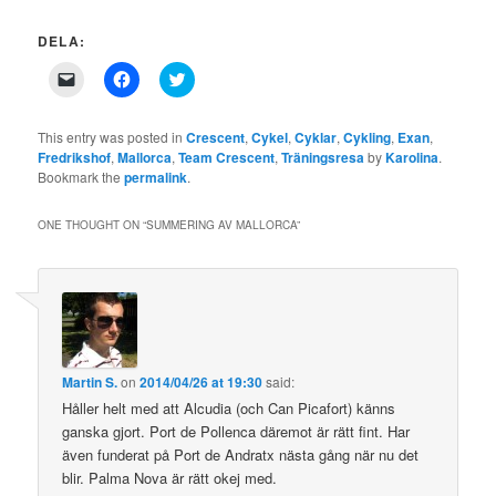
DELA:
Click
Click
Click
to
to
to
email
share
share
a
on
on
link
Facebook
Twitter
This entry was posted in
Crescent
,
Cykel
,
Cyklar
,
Cykling
,
Exan
,
to
(Opens
(Opens
Fredrikshof
,
Mallorca
,
Team Crescent
,
Träningsresa
by
Karolina
.
a
in
in
Bookmark the
friend
permalink
new
new
.
(Opens
window)
window)
in
new
ONE THOUGHT ON “
SUMMERING AV MALLORCA
”
window)
Martin S.
on
2014/04/26 at 19:30
said:
Håller helt med att Alcudia (och Can Picafort) känns
ganska gjort. Port de Pollenca däremot är rätt fint. Har
även funderat på Port de Andratx nästa gång när nu det
blir. Palma Nova är rätt okej med.