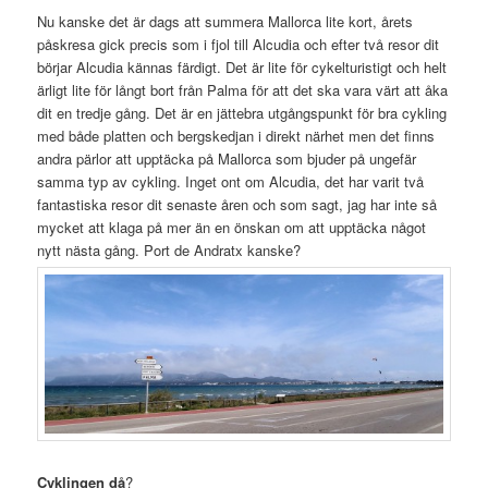
Nu kanske det är dags att summera Mallorca lite kort, årets
påskresa gick precis som i fjol till Alcudia och efter två resor dit
börjar Alcudia kännas färdigt. Det är lite för cykelturistigt och helt
ärligt lite för långt bort från Palma för att det ska vara värt att åka
dit en tredje gång. Det är en jättebra utgångspunkt för bra cykling
med både platten och bergskedjan i direkt närhet men det finns
andra pärlor att upptäcka på Mallorca som bjuder på ungefär
samma typ av cykling. Inget ont om Alcudia, det har varit två
fantastiska resor dit senaste åren och som sagt, jag har inte så
mycket att klaga på mer än en önskan om att upptäcka något
nytt nästa gång. Port de Andratx kanske?
Cyklingen då
?