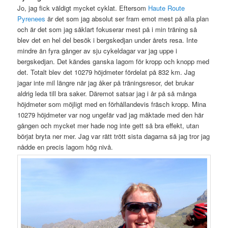
Jo, jag fick väldigt mycket cyklat. Eftersom
Haute Route
Pyrenees
är det som jag absolut ser fram emot mest på alla plan
och är det som jag såklart fokuserar mest på i min träning så
blev det en hel del besök i bergskedjan under årets resa. Inte
mindre än fyra gånger av sju cykeldagar var jag uppe i
bergskedjan. Det kändes ganska lagom för kropp och knopp med
det. Totalt blev det 10279 höjdmeter fördelat på 832 km. Jag
jagar inte mil längre när jag åker på träningsresor, det brukar
aldrig leda till bra saker. Däremot satsar jag i år på så många
höjdmeter som möjligt med en förhållandevis fräsch kropp. Mina
10279 höjdmeter var nog ungefär vad jag mäktade med den här
gången och mycket mer hade nog inte gett så bra effekt, utan
börjat bryta ner mer. Jag var rätt trött sista dagarna så jag tror jag
nådde en precis lagom hög nivå.