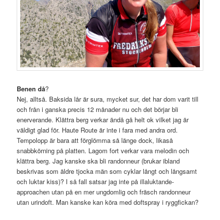
Benen då
?
Nej, alltså. Baksida lår är sura, mycket sur, det har dom varit till
och från i ganska precis 12 månader nu och det börjar bli
enerverande. Klättra berg verkar ändå gå helt ok vilket jag är
väldigt glad för. Haute Route är inte i fara med andra ord.
Tempolopp är bara att förglömma så länge dock, likaså
snabbkörning på platten. Lagom fort verkar vara melodin och
klättra berg. Jag kanske ska bli randonneur (brukar ibland
beskrivas som äldre tjocka män som cyklar långt och långsamt
och luktar kiss)? I så fall satsar jag inte på illaluktande-
approachen utan på en mer ungdomlig och fräsch randonneur
utan urindoft. Man kanske kan köra med doftspray i ryggfickan?