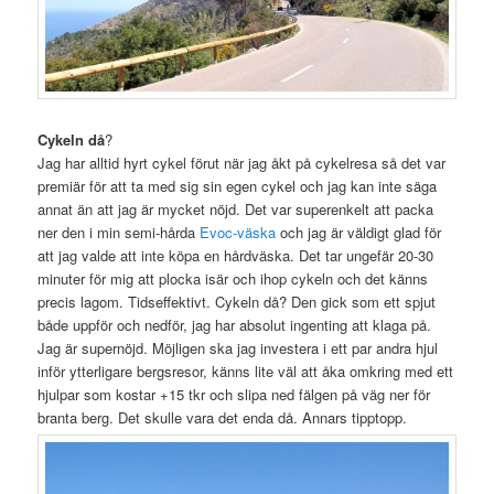
Cykeln då
?
Jag har alltid hyrt cykel förut när jag åkt på cykelresa så det var
premiär för att ta med sig sin egen cykel och jag kan inte säga
annat än att jag är mycket nöjd. Det var superenkelt att packa
ner den i min semi-hårda
Evoc-väska
och jag är väldigt glad för
att jag valde att inte köpa en hårdväska. Det tar ungefär 20-30
minuter för mig att plocka isär och ihop cykeln och det känns
precis lagom. Tidseffektivt. Cykeln då? Den gick som ett spjut
både uppför och nedför, jag har absolut ingenting att klaga på.
Jag är supernöjd. Möjligen ska jag investera i ett par andra hjul
inför ytterligare bergsresor, känns lite väl att åka omkring med ett
hjulpar som kostar +15 tkr och slipa ned fälgen på väg ner för
branta berg. Det skulle vara det enda då. Annars tipptopp.