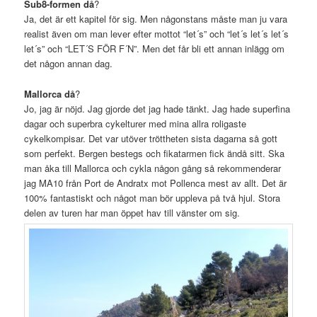
Sub8-formen då
?
Ja, det är ett kapitel för sig. Men någonstans måste man ju vara
realist även om man lever efter mottot “let´s” och “let´s let´s let´s
let´s” och “LET´S FÖR F´N”. Men det får bli ett annan inlägg om
det någon annan dag.
Mallorca då
?
Jo, jag är nöjd. Jag gjorde det jag hade tänkt. Jag hade superfina
dagar och superbra cykelturer med mina allra roligaste
cykelkompisar. Det var utöver tröttheten sista dagarna så gott
som perfekt. Bergen bestegs och fikatarmen fick ändå sitt. Ska
man åka till Mallorca och cykla någon gång så rekommenderar
jag MA10 från Port de Andratx mot Pollenca mest av allt. Det är
100% fantastiskt och något man bör uppleva på två hjul. Stora
delen av turen har man öppet hav till vänster om sig.