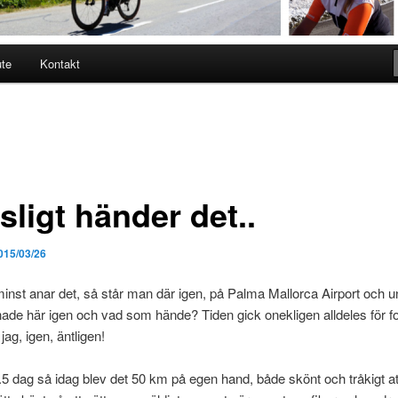
ute
Kontakt
sligt händer det..
015/03/26
nst anar det, så står man där igen, på Palma Mallorca Airport och u
e här igen och vad som hände? Tiden gick onekligen alldeles för fo
jag, igen, äntligen!
5 dag så idag blev det 50 km på egen hand, både skönt och tråkigt at