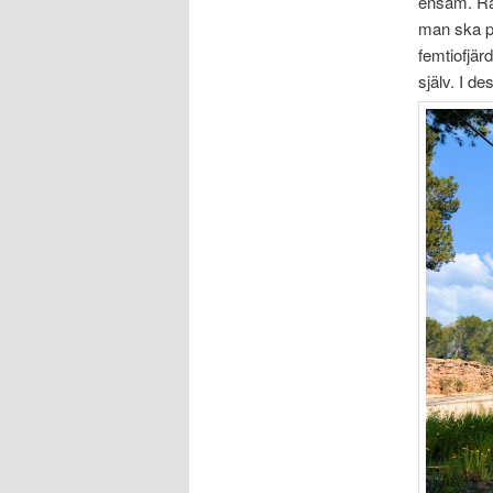
ensam. Rät
man ska pr
femtiofjär
själv. I d