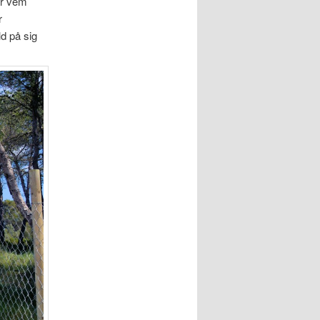
ar vem
r
ld på sig