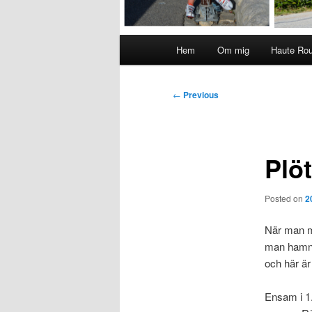
Main
Hem
Om mig
Haute Ro
menu
Post
←
Previous
navigation
Plöt
Posted on
2
När man mi
man hamnad
och här är 
Ensam i 1.