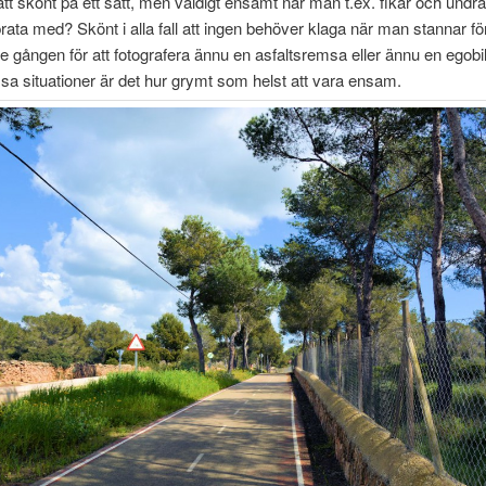
t skönt på ett sätt, men väldigt ensamt när man t.ex. fikar och undr
ata med? Skönt i alla fall att ingen behöver klaga när man stannar fö
de gången för att fotografera ännu en asfaltsremsa eller ännu en egobi
essa situationer är det hur grymt som helst att vara ensam.