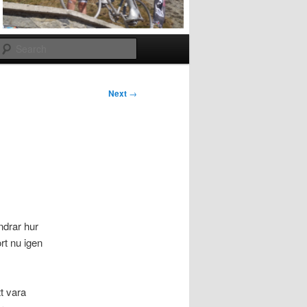
Search
Next
→
ndrar hur
rt nu igen
t vara