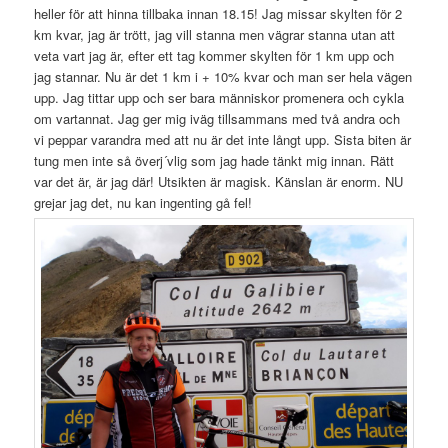
heller för att hinna tillbaka innan 18.15! Jag missar skylten för 2
km kvar, jag är trött, jag vill stanna men vägrar stanna utan att
veta vart jag är, efter ett tag kommer skylten för 1 km upp och
jag stannar. Nu är det 1 km i + 10% kvar och man ser hela vägen
upp. Jag tittar upp och ser bara människor promenera och cykla
om vartannat. Jag ger mig iväg tillsammans med två andra och
vi peppar varandra med att nu är det inte långt upp. Sista biten är
tung men inte så överj´vlig som jag hade tänkt mig innan. Rätt
var det är, är jag där! Utsikten är magisk. Känslan är enorm. NU
grejar jag det, nu kan ingenting gå fel!