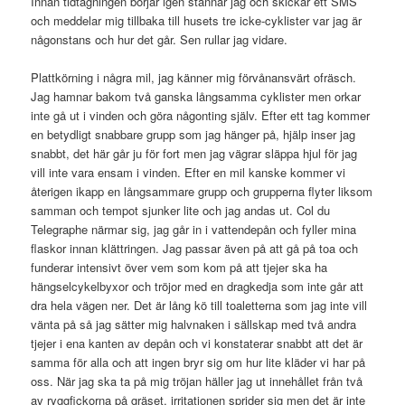
Innan tidtagningen börjar igen stannar jag och skickar ett SMS
och meddelar mig tillbaka till husets tre icke-cyklister var jag är
någonstans och hur det går. Sen rullar jag vidare.
Plattkörning i några mil, jag känner mig förvånansvärt ofräsch.
Jag hamnar bakom två ganska långsamma cyklister men orkar
inte gå ut i vinden och göra någonting själv. Efter ett tag kommer
en betydligt snabbare grupp som jag hänger på, hjälp inser jag
snabbt, det här går ju för fort men jag vägrar släppa hjul för jag
vill inte vara ensam i vinden. Efter en mil kanske kommer vi
återigen ikapp en långsammare grupp och grupperna flyter liksom
samman och tempot sjunker lite och jag andas ut. Col du
Telegraphe närmar sig, jag går in i vattendepån och fyller mina
flaskor innan klättringen. Jag passar även på att gå på toa och
funderar intensivt över vem som kom på att tjejer ska ha
hängselcykelbyxor och tröjor med en dragkedja som inte går att
dra hela vägen ner. Det är lång kö till toaletterna som jag inte vill
vänta på så jag sätter mig halvnaken i sällskap med två andra
tjejer i ena kanten av depån och vi konstaterar snabbt att det är
samma för alla och att ingen bryr sig om hur lite kläder vi har på
oss. När jag ska ta på mig tröjan häller jag ut innehållet från två
av ryggfickorna på gräset, irritationen sprider sig men det är inte