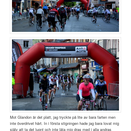
Mot Glandon är det platt, jag tryckte på lite av bara farten men
inte överdrivet hårt. In i första stigningen hade jag bara lovat mig
själv att ta det lugnt och inte låta mig dras med i alla andras