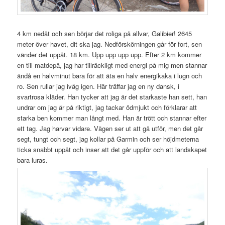
4 km nedåt och sen börjar det roliga på allvar, Galibier! 2645
meter över havet, dit ska jag. Nedförskörningen går för fort, sen
vänder det uppåt. 18 km. Upp upp upp upp. Efter 2 km kommer
en till matdepå, jag har tillräckligt med energi på mig men stannar
ändå en halvminut bara för att äta en halv energikaka i lugn och
ro. Sen rullar jag iväg igen. Här träffar jag en ny dansk, i
svartrosa kläder. Han tycker att jag är det starkaste han sett, han
undrar om jag är på riktigt, jag tackar ödmjukt och förklarar att
starka ben kommer man långt med. Han är trött och stannar efter
ett tag. Jag harvar vidare. Vägen ser ut att gå utför, men det går
segt, tungt och segt, jag kollar på Garmin och ser höjdmeterna
ticka snabbt uppåt och inser att det går uppför och att landskapet
bara luras.