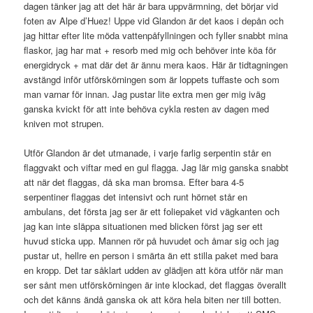
dagen tänker jag att det här är bara uppvärmning, det börjar vid
foten av Alpe d’Huez! Uppe vid Glandon är det kaos i depån och
jag hittar efter lite möda vattenpåfyllningen och fyller snabbt mina
flaskor, jag har mat + resorb med mig och behöver inte köa för
energidryck + mat där det är ännu mera kaos. Här är tidtagningen
avstängd inför utförskörningen som är loppets tuffaste och som
man varnar för innan. Jag pustar lite extra men ger mig iväg
ganska kvickt för att inte behöva cykla resten av dagen med
kniven mot strupen.
Utför Glandon är det utmanade, i varje farlig serpentin står en
flaggvakt och viftar med en gul flagga. Jag lär mig ganska snabbt
att när det flaggas, då ska man bromsa. Efter bara 4-5
serpentiner flaggas det intensivt och runt hörnet står en
ambulans, det första jag ser är ett foliepaket vid vägkanten och
jag kan inte släppa situationen med blicken först jag ser ett
huvud sticka upp. Mannen rör på huvudet och åmar sig och jag
pustar ut, hellre en person i smärta än ett stilla paket med bara
en kropp. Det tar såklart udden av glädjen att köra utför när man
ser sånt men utförskörningen är inte klockad, det flaggas överallt
och det känns ändå ganska ok att köra hela biten ner till botten.