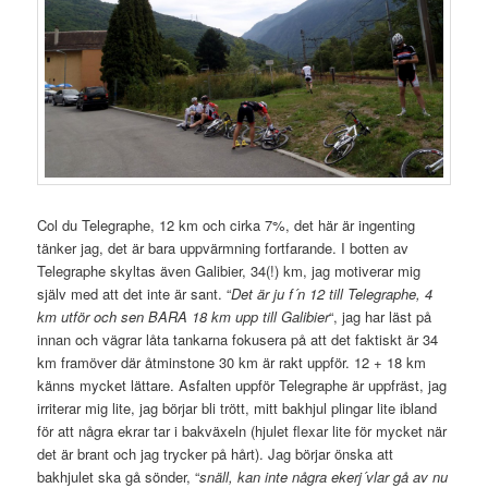
Col du Telegraphe, 12 km och cirka 7%, det här är ingenting
tänker jag, det är bara uppvärmning fortfarande. I botten av
Telegraphe skyltas även Galibier, 34(!) km, jag motiverar mig
själv med att det inte är sant. “
Det är ju f´n 12 till Telegraphe, 4
km utför och sen BARA 18 km upp till Galibier
“, jag har läst på
innan och vägrar låta tankarna fokusera på att det faktiskt är 34
km framöver där åtminstone 30 km är rakt uppför. 12 + 18 km
känns mycket lättare. Asfalten uppför Telegraphe är uppfräst, jag
irriterar mig lite, jag börjar bli trött, mitt bakhjul plingar lite ibland
för att några ekrar tar i bakväxeln (hjulet flexar lite för mycket när
det är brant och jag trycker på hårt). Jag börjar önska att
bakhjulet ska gå sönder, “
snäll, kan inte några ekerj´vlar gå av nu