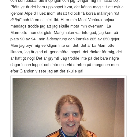
och sen packar allt ihop igen och jag tvingar mig till nästa böj.
Plötsligt är det bara upploppet kvar, det känns magiskt att cykla
igenom Alpe d’Huez inom utsatt tid och få korsa mållinjen “
på
riktigt
” och få en officiell tid. Efter min Mont Ventoux-sejour i
måndags trodde jag att jag skulle möta min överman i La
Marmotte men det gick! Mariginalen var inte god, jag kom på
plats 90 av 94 i min åldersgrupp och kanske 225 av 250 tjejer.
Men jag bryr mig verkligen inte om det, det är La Marmotte
liksom, jag är glad att genomföra loppet, det räcker för mig, det
är häftigt nog! Det är grymt! Jag trodde inte på det bara några
dagar innan loppet och inte ens vid starten på morgonen men
efter Glandon visste jag att det skulle gå!