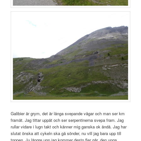
Galibier är grym, det är långa svepande vägar och man ser km
framåt. Jag tittar uppåt och ser serpentinerna svepa fram. Jag
rullar vidare i lugn takt och känner mig ganska ok ändå. Jag har
slutat önska att cykeln ska gå sönder, nu vill jag bara upp till
toppen. Ju längre upp jag kommer desto fler går, den unga