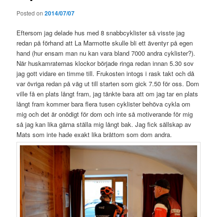
Posted on
2014/07/07
Eftersom jag delade hus med 8 snabbcyklister så visste jag
redan på förhand att La Marmotte skulle bli ett äventyr på egen
hand (hur ensam man nu kan vara bland 7000 andra cyklister?).
När huskamraternas klockor började ringa redan innan 5.30 sov
jag gott vidare en timme till. Frukosten intogs i rask takt och då
var övriga redan på väg ut till starten som gick 7.50 för oss. Dom
ville få en plats långt fram, jag tänkte bara att om jag tar en plats
långt fram kommer bara flera tusen cyklister behöva cykla om
mig och det är onödigt för dom och inte så motiverande för mig
så jag kan lika gärna ställa mig långt bak. Jag fick sällskap av
Mats som inte hade exakt lika bråttom som dom andra.