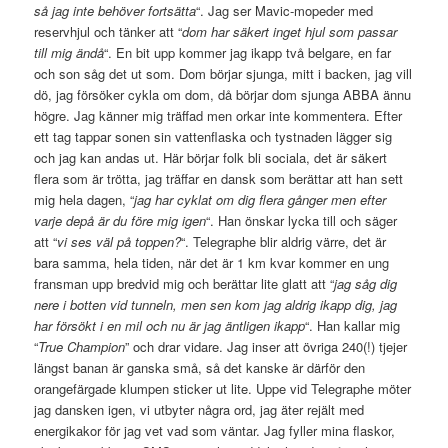
så jag inte behöver fortsätta
“. Jag ser Mavic-mopeder med
reservhjul och tänker att “
dom har säkert inget hjul som passar
till mig ändå
“. En bit upp kommer jag ikapp två belgare, en far
och son såg det ut som. Dom börjar sjunga, mitt i backen, jag vill
dö, jag försöker cykla om dom, då börjar dom sjunga ABBA ännu
högre. Jag känner mig träffad men orkar inte kommentera. Efter
ett tag tappar sonen sin vattenflaska och tystnaden lägger sig
och jag kan andas ut. Här börjar folk bli sociala, det är säkert
flera som är trötta, jag träffar en dansk som berättar att han sett
mig hela dagen, “
jag har cyklat om dig flera gånger men efter
varje depå är du före mig igen
“. Han önskar lycka till och säger
att “
vi ses väl på toppen?
“. Telegraphe blir aldrig värre, det är
bara samma, hela tiden, när det är 1 km kvar kommer en ung
fransman upp bredvid mig och berättar lite glatt att “
jag såg dig
nere i botten vid tunneln, men sen kom jag aldrig ikapp dig, jag
har försökt i en mil och nu är jag äntligen ikapp
“. Han kallar mig
“
True Champion
” och drar vidare. Jag inser att övriga 240(!) tjejer
längst banan är ganska små, så det kanske är därför den
orangefärgade klumpen sticker ut lite. Uppe vid Telegraphe möter
jag dansken igen, vi utbyter några ord, jag äter rejält med
energikakor för jag vet vad som väntar. Jag fyller mina flaskor,