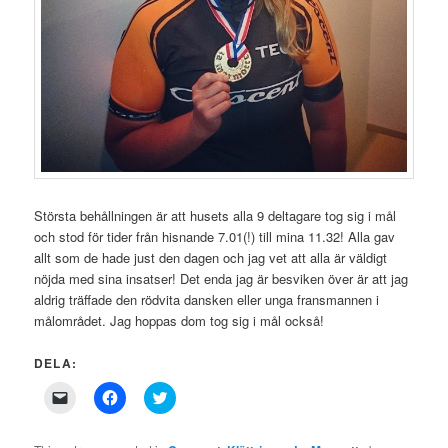
Största behållningen är att husets alla 9 deltagare tog sig i mål
och stod för tider från hisnande 7.01(!) till mina 11.32! Alla gav
allt som de hade just den dagen och jag vet att alla är väldigt
nöjda med sina insatser! Det enda jag är besviken över är att jag
aldrig träffade den rödvita dansken eller unga fransmannen i
målområdet. Jag hoppas dom tog sig i mål också!
DELA:
Click
Click
Click
to
to
to
email
share
share
a
on
on
link
Facebook
Twitter