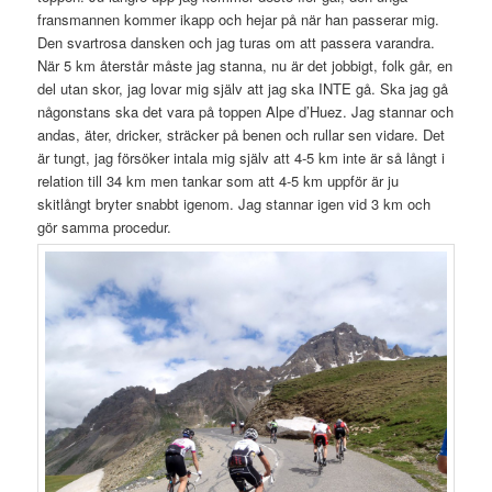
fransmannen kommer ikapp och hejar på när han passerar mig.
Den svartrosa dansken och jag turas om att passera varandra.
När 5 km återstår måste jag stanna, nu är det jobbigt, folk går, en
del utan skor, jag lovar mig själv att jag ska INTE gå. Ska jag gå
någonstans ska det vara på toppen Alpe d’Huez. Jag stannar och
andas, äter, dricker, sträcker på benen och rullar sen vidare. Det
är tungt, jag försöker intala mig själv att 4-5 km inte är så långt i
relation till 34 km men tankar som att 4-5 km uppför är ju
skitlångt bryter snabbt igenom. Jag stannar igen vid 3 km och
gör samma procedur.