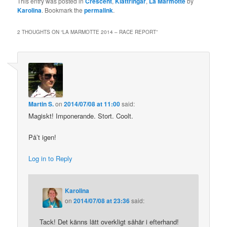
This entry was posted in
Crescent
,
Klättringar
,
La Marmotte
by
to
(Opens
(Opens
Karolina
. Bookmark the
permalink
.
a
in
in
friend
new
new
(Opens
window)
window)
in
2 THOUGHTS ON “
LA MARMOTTE 2014 – RACE REPORT
”
new
window)
Martin S.
on
2014/07/08 at 11:00
said:
Magiskt! Imponerande. Stort. Coolt.
På’t igen!
Log in to Reply
Karolina
on
2014/07/08 at 23:36
said:
Tack! Det känns lätt overkligt såhär i efterhand!