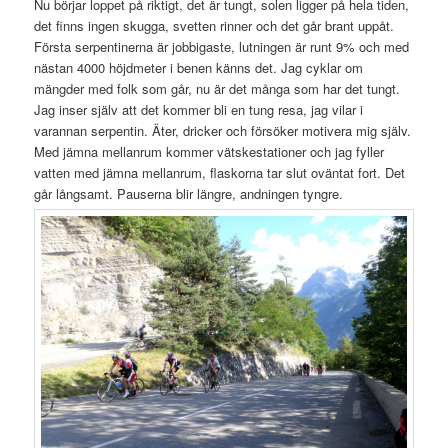
Nu börjar loppet på riktigt, det är tungt, solen ligger på hela tiden,
det finns ingen skugga, svetten rinner och det går brant uppåt.
Första serpentinerna är jobbigaste, lutningen är runt 9% och med
nästan 4000 höjdmeter i benen känns det. Jag cyklar om
mängder med folk som går, nu är det många som har det tungt.
Jag inser själv att det kommer bli en tung resa, jag vilar i
varannan serpentin. Äter, dricker och försöker motivera mig själv.
Med jämna mellanrum kommer vätskestationer och jag fyller
vatten med jämna mellanrum, flaskorna tar slut oväntat fort. Det
går långsamt. Pauserna blir längre, andningen tyngre.