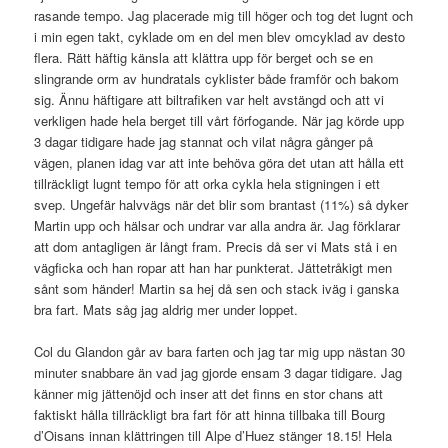
rasande tempo. Jag placerade mig till höger och tog det lugnt och
i min egen takt, cyklade om en del men blev omcyklad av desto
flera. Rätt häftig känsla att klättra upp för berget och se en
slingrande orm av hundratals cyklister både framför och bakom
sig. Ännu häftigare att biltrafiken var helt avstängd och att vi
verkligen hade hela berget till vårt förfogande. När jag körde upp
3 dagar tidigare hade jag stannat och vilat några gånger på
vägen, planen idag var att inte behöva göra det utan att hålla ett
tillräckligt lugnt tempo för att orka cykla hela stigningen i ett
svep. Ungefär halvvägs när det blir som brantast (11%) så dyker
Martin upp och hälsar och undrar var alla andra är. Jag förklarar
att dom antagligen är långt fram. Precis då ser vi Mats stå i en
vägficka och han ropar att han har punkterat. Jättetråkigt men
sånt som händer! Martin sa hej då sen och stack iväg i ganska
bra fart. Mats såg jag aldrig mer under loppet.
Col du Glandon går av bara farten och jag tar mig upp nästan 30
minuter snabbare än vad jag gjorde ensam 3 dagar tidigare. Jag
känner mig jättenöjd och inser att det finns en stor chans att
faktiskt hålla tillräckligt bra fart för att hinna tillbaka till Bourg
d’Oisans innan klättringen till Alpe d’Huez stänger 18.15! Hela