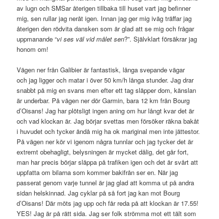
av lugn och SMSar återigen tillbaka till huset vart jag befinner
mig, sen rullar jag neråt igen. Innan jag ger mig iväg träffar jag
återigen den rödvita dansken som är glad att se mig och frågar
uppmanande “
vi ses väl vid målet sen
?”. Självklart försäkrar jag
honom om!
Vägen ner från Galibier är fantastisk, långa svepande vägar
och jag ligger och matar i över 50 km/h långa stunder. Jag drar
snabbt på mig en svans men efter ett tag släpper dom, känslan
är underbar. På vägen ner dör Garmin, bara 12 km från Bourg
d’Oisans! Jag har plötsligt ingen aning om hur långt kvar det är
och vad klockan är. Jag börjar svettas men försöker räkna bakåt
i huvudet och tycker ändå mig ha ok mariginal men inte jättestor.
På vägen ner kör vi igenom några tunnlar och jag tycker det är
extremt obehagligt, belysningen är mycket dålig, det går fort,
man har precis börjar släppa på trafiken igen och det är svårt att
uppfatta om bilarna som kommer bakifrån ser en. När jag
passerat genom varje tunnel är jag glad att komma ut på andra
sidan helskinnad. Jag cyklar på så fort jag kan mot Bourg
d’Oisans! Där möts jag upp och får reda på att klockan är 17.55!
YES! Jag är på rätt sida. Jag ser folk strömma mot ett tält som