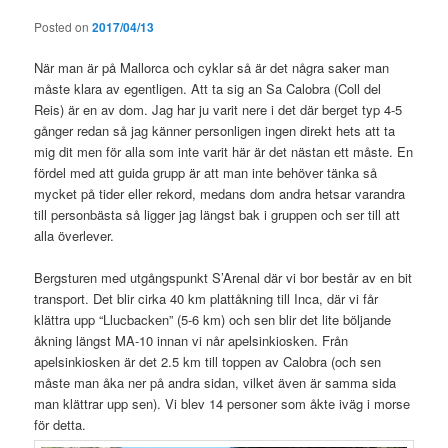
Posted on
2017/04/13
När man är på Mallorca och cyklar så är det några saker man
måste klara av egentligen. Att ta sig an Sa Calobra (Coll del
Reis) är en av dom. Jag har ju varit nere i det där berget typ 4-5
gånger redan så jag känner personligen ingen direkt hets att ta
mig dit men för alla som inte varit här är det nästan ett måste. En
fördel med att guida grupp är att man inte behöver tänka så
mycket på tider eller rekord, medans dom andra hetsar varandra
till personbästa så ligger jag längst bak i gruppen och ser till att
alla överlever.
Bergsturen med utgångspunkt S’Arenal där vi bor består av en bit
transport. Det blir cirka 40 km plattåkning till Inca, där vi får
klättra upp “Llucbacken” (5-6 km) och sen blir det lite böljande
åkning längst MA-10 innan vi når apelsinkiosken. Från
apelsinkiosken är det 2.5 km till toppen av Calobra (och sen
måste man åka ner på andra sidan, vilket även är samma sida
man klättrar upp sen). Vi blev 14 personer som åkte iväg i morse
för detta.