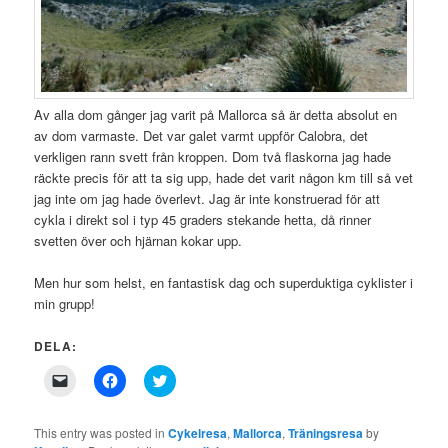
Av alla dom gånger jag varit på Mallorca så är detta absolut en
av dom varmaste. Det var galet varmt uppför Calobra, det
verkligen rann svett från kroppen. Dom två flaskorna jag hade
räckte precis för att ta sig upp, hade det varit någon km till så vet
jag inte om jag hade överlevt. Jag är inte konstruerad för att
cykla i direkt sol i typ 45 graders stekande hetta, då rinner
svetten över och hjärnan kokar upp.
Men hur som helst, en fantastisk dag och superduktiga cyklister i
min grupp!
DELA:
Click
Click
Click
to
to
to
email
share
share
a
on
on
link
Facebook
Twitter
This entry was posted in
Cykelresa
,
Mallorca
,
Träningsresa
by
to
(Opens
(Opens