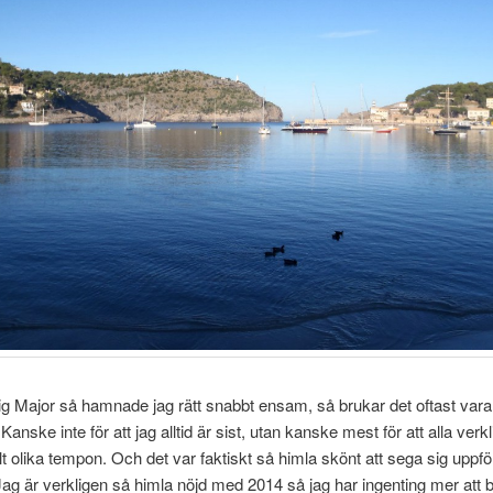
g Major så hamnade jag rätt snabbt ensam, så brukar det oftast vara
 Kanske inte för att jag alltid är sist, utan kanske mest för att alla verk
helt olika tempon. Och det var faktiskt så himla skönt att sega sig uppfö
 Jag är verkligen så himla nöjd med 2014 så jag har ingenting mer att 