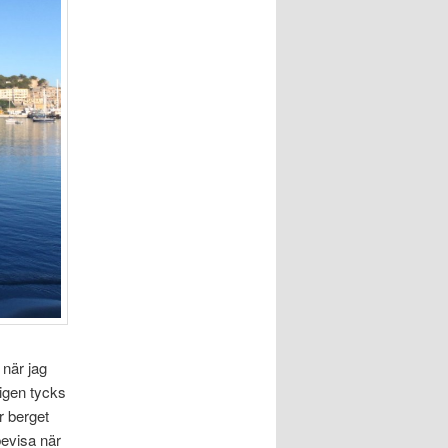
 när jag
ligen tycks
r berget
bevisa när