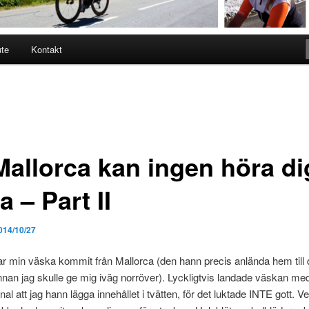
ute
Kontakt
Mallorca kan ingen höra di
a – Part II
014/10/27
ar min väska kommit från Mallorca (den hann precis anlända hem till 
nan jag skulle ge mig iväg norröver). Lyckligtvis landade väskan me
al att jag hann lägga innehållet i tvätten, för det luktade INTE gott. Ve