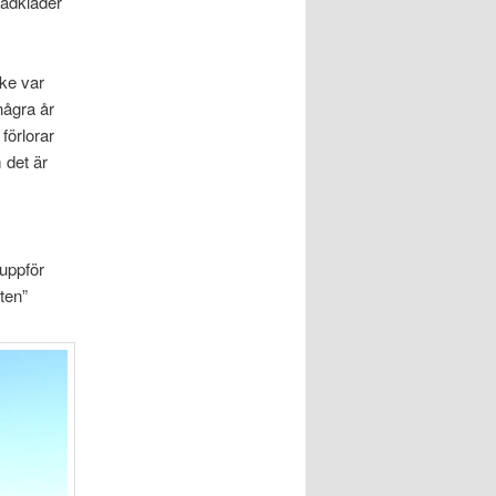
badkläder
ske var
några år
förlorar
 det är
 uppför
ten”