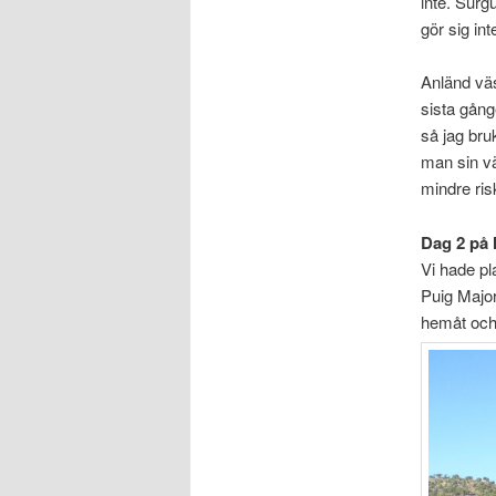
inte. Surg
gör sig int
Anländ väs
sista gång
så jag bru
man sin vä
mindre ris
Dag 2 på 
Vi hade pl
Puig Major
hemåt och 