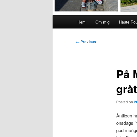
Main
Hem
Om mig
Haute Ro
menu
Post
←
Previous
navigation
På 
gråt
Posted on
2
Äntligen h
onsdags in
god marigin