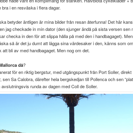
ubbe hade varit en komplimang för stanken. Halvblöta cykelkläder + 
e bra i en resväska i flera dagar.
ka betyder äntligen är mina bilder från resan återfunna! Det här kan
en jag checkade in min dator (den sjunger ändå på sista versen sen 
kar checka in den för att slippa hålla på med den i handbagaget). Men 
ska så är det ju dumt att lägga sina värdesaker i den, känns som om
k att bli av med handbagaget. Men nog om det.
Mallorca då
?
anerat för en riktig bergstur, med utgångspunkt från Port Soller, direkt
, sen Sa Calobra, därefter hela bergskedjan till Pollenca och sen “plat
avslutningsvis runda av dagen med Coll de Soller.