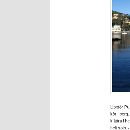
Uppför Pui
kör i berg.
klättra i 
helt solo.