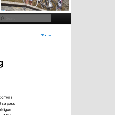
Search
Next
→
g
dörren i
d så pass
rkligen