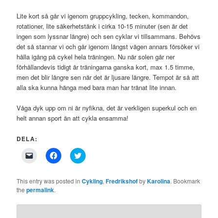
Lite kort så går vi igenom gruppcykling, tecken, kommandon,
rotationer, lite säkerhetstänk i cirka 10-15 minuter (sen är det
ingen som lyssnar längre) och sen cyklar vi tillsammans. Behövs
det så stannar vi och går igenom längst vägen annars försöker vi
hålla igång på cykel hela träningen. Nu när solen går ner
förhållandevis tidigt är träningarna ganska kort, max 1.5 timme,
men det blir längre sen när det är ljusare längre. Tempot är så att
alla ska kunna hänga med bara man har tränat lite innan.
Våga dyk upp om ni är nyfikna, det är verkligen superkul och en
helt annan sport än att cykla ensamma!
DELA:
Click
Click
Click
to
to
to
email
share
share
a
on
on
link
Facebook
Twitter
This entry was posted in
Cykling
,
Fredrikshof
by
Karolina
. Bookmark
to
(Opens
(Opens
the
permalink
.
a
in
in
friend
new
new
(Opens
window)
window)
in
new