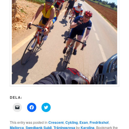
DELA:
Click
Click
Click
to
to
to
email
share
share
a
on
on
link
Facebook
Twitter
This entry was posted in
Crescent
,
Cykling
,
Exan
,
Fredrikshof
,
to
(Opens
(Opens
Mallorca
,
Swedbank Sub8
,
Träningsresa
by
Karolina
. Bookmark the
a
in
in