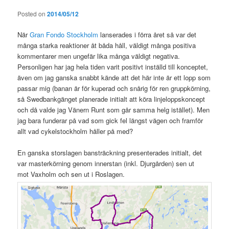
Posted on
2014/05/12
När
Gran Fondo Stockholm
lanserades i förra året så var det
många starka reaktioner åt båda håll, väldigt många positiva
kommentarer men ungefär lika många väldigt negativa.
Personligen har jag hela tiden varit positivt inställd till konceptet,
även om jag ganska snabbt kände att det här inte är ett lopp som
passar mig (banan är för kuperad och snårig för ren gruppkörning,
så Swedbankgänget planerade initialt att köra linjeloppskoncept
och då valde jag Vänern Runt som går samma helg istället). Men
jag bara funderar på vad som gick fel längst vägen och framför
allt vad cykelstockholm håller på med?
En ganska storslagen bansträckning presenterades initialt, det
var masterkörning genom innerstan (inkl. Djurgården) sen ut
mot Vaxholm och sen ut i Roslagen.