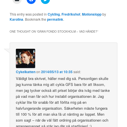
to
to
to
email
share
share
a
on
on
link
Facebook
Twitter
This entry was posted in
Cykling
,
Fredrikshof
,
Motionslopp
by
to
(Opens
(Opens
Karolina
. Bookmark the
permalink
.
a
in
in
friend
new
new
(Opens
window)
window)
in
ONE THOUGHT ON “
GRAN FONDO STOCKHOLM – VAD HÄNDE?
”
new
window)
Cykelkatten
on
2014/05/13 at 10:35
said:
Väldigt bra skrivet, håller med dig så. Personligen skulle
jag kunna tänka mig att cykla GFS bara för att liksom,
men jag tycker också att priset börjar dra iväg med tanke
på vad man får och hur instabil organisationen är. Jag
cyklar lite för snabb för att förlita mig på en
halvfungerande organisation. Säkerheten måste fungera
till 100 % för att man ska få ut nånting av loppet. Men
som sagt – när de väl fått ordning på organisationen och
arrangemanget så står jag där på startlinjen! :)