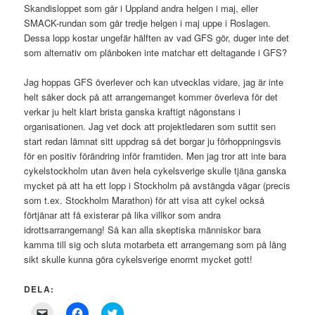
Skandisloppet som går i Uppland andra helgen i maj, eller
SMACK-rundan som går tredje helgen i maj uppe i Roslagen.
Dessa lopp kostar ungefär hälften av vad GFS gör, duger inte det
som alternativ om plånboken inte matchar ett deltagande i GFS?
Jag hoppas GFS överlever och kan utvecklas vidare, jag är inte
helt säker dock på att arrangemanget kommer överleva för det
verkar ju helt klart brista ganska kraftigt någonstans i
organisationen. Jag vet dock att projektledaren som suttit sen
start redan lämnat sitt uppdrag så det borgar ju förhoppningsvis
för en positiv förändring inför framtiden. Men jag tror att inte bara
cykelstockholm utan även hela cykelsverige skulle tjäna ganska
mycket på att ha ett lopp i Stockholm på avstängda vägar (precis
som t.ex. Stockholm Marathon) för att visa att cykel också
förtjänar att få existerar på lika villkor som andra
idrottsarrangemang! Så kan alla skeptiska människor bara
kamma till sig och sluta motarbeta ett arrangemang som på lång
sikt skulle kunna göra cykelsverige enormt mycket gott!
DELA:
Click
Click
Click