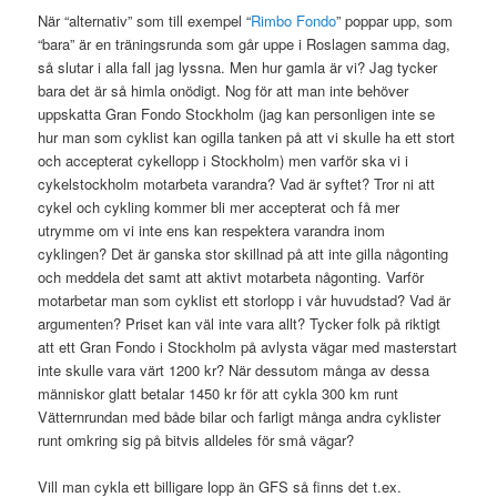
När “alternativ” som till exempel “
Rimbo Fondo
” poppar upp, som
“bara” är en träningsrunda som går uppe i Roslagen samma dag,
så slutar i alla fall jag lyssna. Men hur gamla är vi? Jag tycker
bara det är så himla onödigt. Nog för att man inte behöver
uppskatta Gran Fondo Stockholm (jag kan personligen inte se
hur man som cyklist kan ogilla tanken på att vi skulle ha ett stort
och accepterat cykellopp i Stockholm) men varför ska vi i
cykelstockholm motarbeta varandra? Vad är syftet? Tror ni att
cykel och cykling kommer bli mer accepterat och få mer
utrymme om vi inte ens kan respektera varandra inom
cyklingen? Det är ganska stor skillnad på att inte gilla någonting
och meddela det samt att aktivt motarbeta någonting. Varför
motarbetar man som cyklist ett storlopp i vår huvudstad? Vad är
argumenten? Priset kan väl inte vara allt? Tycker folk på riktigt
att ett Gran Fondo i Stockholm på avlysta vägar med masterstart
inte skulle vara värt 1200 kr? När dessutom många av dessa
människor glatt betalar 1450 kr för att cykla 300 km runt
Vätternrundan med både bilar och farligt många andra cyklister
runt omkring sig på bitvis alldeles för små vägar?
Vill man cykla ett billigare lopp än GFS så finns det t.ex.