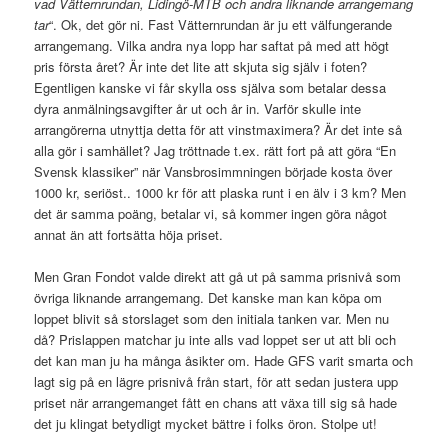
vad Vätternrundan, Lidingö-MTB och andra liknande arrangemang
tar
“. Ok, det gör ni. Fast Vätternrundan är ju ett välfungerande
arrangemang. Vilka andra nya lopp har saftat på med att högt
pris första året? Är inte det lite att skjuta sig själv i foten?
Egentligen kanske vi får skylla oss själva som betalar dessa
dyra anmälningsavgifter år ut och år in. Varför skulle inte
arrangörerna utnyttja detta för att vinstmaximera? Är det inte så
alla gör i samhället? Jag tröttnade t.ex. rätt fort på att göra “En
Svensk klassiker” när Vansbrosimmningen började kosta över
1000 kr, seriöst.. 1000 kr för att plaska runt i en älv i 3 km? Men
det är samma poäng, betalar vi, så kommer ingen göra något
annat än att fortsätta höja priset.
Men Gran Fondot valde direkt att gå ut på samma prisnivå som
övriga liknande arrangemang. Det kanske man kan köpa om
loppet blivit så storslaget som den initiala tanken var. Men nu
då? Prislappen matchar ju inte alls vad loppet ser ut att bli och
det kan man ju ha många åsikter om. Hade GFS varit smarta och
lagt sig på en lägre prisnivå från start, för att sedan justera upp
priset när arrangemanget fått en chans att växa till sig så hade
det ju klingat betydligt mycket bättre i folks öron. Stolpe ut!