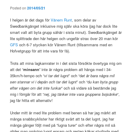
Posted on
2014/05/21
I helgen är det dags för
Vänern Runt
, som delar av
Swedbankgänget inklusive mig själv ska köra (jag har dock lite
smart valt att byta grupp såhär i sista minut). Swedbankgänget är
lite splittrade den här helgen och ungefär strax över 20 man kör
GFS
och 6-7 stycken kör Vänern Runt (tillsammans med en
Hofvetgrupp för att inte vara för få).
Trots att mina lagkamrater in i det sista försökte övertyga mig om
att det “
minsann
” inte är några problem att hänga med i 34-
35km/h-tempo och “
vi tar det lugnt
” och “d
et är bara några mil
sen stannar vi i depån och tar det lugnt
” och “d
u kan byta grupp
efter vägen om det inte funkar
” och så vidare så bestämde jag
mig i förrgår för att “
nej, jag tänker inte vara gruppens bojsänke
“,
jag får hitta ett alternativ!
Under mitt år med lite problem med benen så har jag märkt att
många snabbcyklister har riktigt svårt att ta det lugnt, jag har
många gånger följt med på “lugna turer” och efter några mil så
glider man omkring lugnt ensam och resten käkar styrlinda med