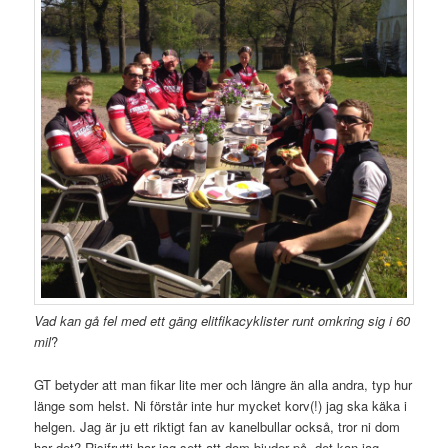
Vad kan gå fel med ett gäng elitfikacyklister runt omkring sig i 60
mil
?
GT betyder att man fikar lite mer och längre än alla andra, typ hur
länge som helst. Ni förstår inte hur mycket korv(!) jag ska käka i
helgen. Jag är ju ett riktigt fan av kanelbullar också, tror ni dom
har det? Risifrutti har jag sett att dom bjuder på, det kan jag