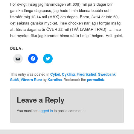
För övrigt insåg jag häromdagen att 60(!) mil på 3 dagar blir
ganska långa dagspass, jag hade i min blonda bubbla sett
framför mig 12-14 mil (MAX) om dagen. Ehrm, 3×14 är inte 60,
det saknas ganska mycket. Inse chocken när jag i förrgår insåg
att första dagarna är ÖVER 22 mil (TVÅ DAGAR I RAD) …. inse
hur mycket fika jag kommer hinna sätta i mig i helgen. Helt galet.
DELA:
Click
Click
Click
to
to
to
email
share
share
a
on
on
link
Facebook
Twitter
This entry was posted in
Cykel
,
Cykling
,
Fredrikshof
,
Swedbank
to
(Opens
(Opens
Sub8
,
Vänern Runt
by
Karolina
. Bookmark the
permalink
.
a
in
in
friend
new
new
(Opens
window)
window)
in
new
Leave a Reply
window)
You must be
logged in
to post a comment.