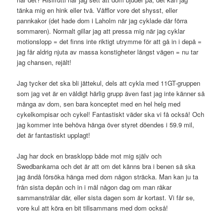
tänka mig en hink eller två. Våfflor vore det shysst, eller
pannkakor (det hade dom i Laholm när jag cyklade där förra
sommaren). Normalt gillar jag att pressa mig när jag cyklar
motionslopp = det finns inte riktigt utrymme för att gå in i depå =
jag får aldrig njuta av massa konstigheter längst vägen = nu tar
jag chansen, rejält!
Jag tycker det ska bli jättekul, dels att cykla med 11GT-gruppen
som jag vet är en väldigt härlig grupp även fast jag inte känner så
många av dom, sen bara konceptet med en hel helg med
cykelkompisar och cykel! Fantastiskt väder ska vi få också! Och
jag kommer inte behöva hänga över styret döendes i 59.9 mil,
det är fantastiskt upplagt!
Jag har dock en brasklopp både mot mig själv och
Swedbankarna och det är att om det känns bra i benen så ska
jag ändå försöka hänga med dom någon sträcka. Man kan ju ta
från sista depån och in i mål någon dag om man råkar
sammanstrålar där, eller sista dagen som är kortast. Vi får se,
vore kul att köra en bit tillsammans med dom också!