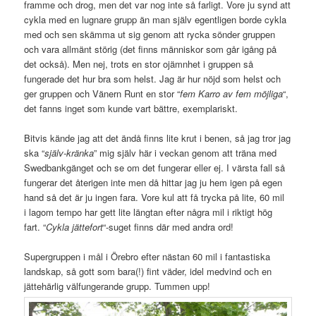
framme och drog, men det var nog inte så farligt. Vore ju synd att
cykla med en lugnare grupp än man själv egentligen borde cykla
med och sen skämma ut sig genom att rycka sönder gruppen
och vara allmänt störig (det finns människor som går igång på
det också). Men nej, trots en stor ojämnhet i gruppen så
fungerade det hur bra som helst. Jag är hur nöjd som helst och
ger gruppen och Vänern Runt en stor “
fem Karro av fem möjliga
“,
det fanns inget som kunde vart bättre, exemplariskt.
Bitvis kände jag att det ändå finns lite krut i benen, så jag tror jag
ska “
själv-kränka
” mig själv här i veckan genom att träna med
Swedbankgänget och se om det fungerar eller ej. I värsta fall så
fungerar det återigen inte men då hittar jag ju hem igen på egen
hand så det är ju ingen fara. Vore kul att få trycka på lite, 60 mil
i lagom tempo har gett lite längtan efter några mil i riktigt hög
fart. “
Cykla jättefort
“-suget finns där med andra ord!
Supergruppen i mål i Örebro efter nästan 60 mil i fantastiska
landskap, så gott som bara(!) fint väder, idel medvind och en
jättehärlig välfungerande grupp. Tummen upp!