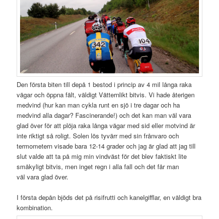
Den första biten till depå 1 bestod i princip av 4 mil långa raka
vägar och öppna fält, väldigt Vätternlikt bitvis. Vi hade återigen
medvind (hur kan man cykla runt en sjö i tre dagar och ha
medvind alla dagar? Fascinerande!) och det kan man väl vara
glad över för att plöja raka långa vägar med sid eller motvind är
inte riktigt så roligt. Solen lös tyvärr med sin frånvaro och
termometern visade bara 12-14 grader och jag är glad att jag till
slut valde att ta på mig min vindväst för det blev faktiskt lite
småkyligt bitvis, men inget regn i alla fall och det får man
väl vara glad över.
I första depån bjöds det på risifrutti och kanelgifflar, en väldigt bra
kombination.