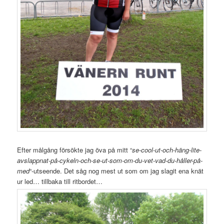
Efter målgång försökte jag öva på mitt “
se-cool-ut-och-häng-lite-
avslappnat-på-cykeln-och-se-ut-som-om-du-vet-vad-du-håller-på-
med
“-utseende. Det såg nog mest ut som om jag slagit ena knät
ur led… tillbaka till ritbordet…