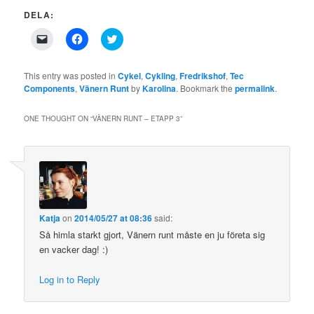
DELA:
Click
Click
Click
to
to
to
email
share
share
a
on
on
link
Facebook
Twitter
This entry was posted in
Cykel
,
Cykling
,
Fredrikshof
,
Tec
to
(Opens
(Opens
Components
,
Vänern Runt
by
Karolina
. Bookmark the
permalink
.
a
in
in
friend
new
new
(Opens
window)
window)
in
ONE THOUGHT ON “
VÄNERN RUNT – ETAPP 3
”
new
window)
Katja
on
2014/05/27 at 08:36
said:
Så himla starkt gjort, Vänern runt måste en ju företa sig
en vacker dag! :)
Log in to Reply