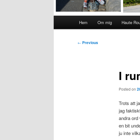
Main
Hem
Om mig
Haute Ro
menu
Post
←
Previous
navigation
I r
Posted on
2
Trots att 
jag faktis
andra ord 
en bit und
ju inte vi