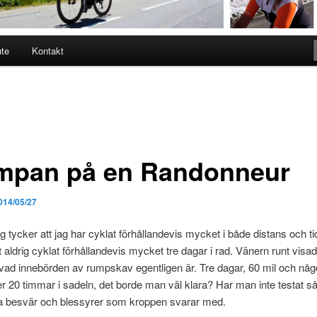
ute
Kontakt
umpan på en Randonneur
014/05/27
jag tycker att jag har cyklat förhållandevis mycket i både distans och ti
kt aldrig cyklat förhållandevis mycket tre dagar i rad. Vänern runt vis
vad innebörden av rumpskav egentligen är. Tre dagar, 60 mil och nå
er 20 timmar i sadeln, det borde man väl klara? Har man inte testat s
lka besvär och blessyrer som kroppen svarar med.