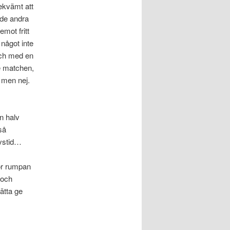
bekvämt att
 de andra
mot fritt
 något inte
tch med en
e matchen,
, men nej.
n halv
så
ivstid…
för rumpan
 och
ätta ge