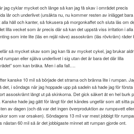
r jag cyklar mycket och länge så kan jag få skav i området precis
ida lår och underlivet (ursäkta nu, nu kommer resten av inlägget bara
 alla håll och kanter, så fokusera på morgonkaffet och sluta läs om d
 det lilla vecket som är precis där så kan det uppstå viss irritation i alla
enting som inte lite (läs en rejäl näve) assoskräm (läs rövkräm) råder 
efär så mycket skav som jag kan få av mycket cykel, jag brukar aldri
rumpan eller själva underlivet i sig utan det är bara det där lilla
ådet” som kan bråka. Men i alla fall….
efter kanske 10 mil så började det strama och bränna lite i rumpan. Ja
å det, i söndags när jag hoppade upp på sadeln så hade jag för första
mort assoskrämt långt ut på skinkorna. Det gick säkert åt en hel burk 
Kanske hade jag gått för långt för det kändes ungefär som att sitta p
en av dagen (och då var det ingen överproduktion av rumpsvett elle
kor som var orsaken). Söndagens 13 mil var mest jobbigt för rumpan
 nästan 60 mil så är det jobbigaste minnet att rumpan gjorde ont.