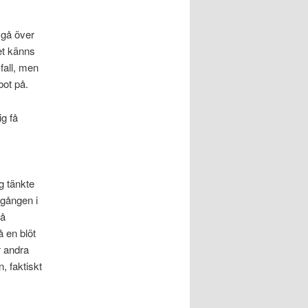
 gå över
et känns
 fall, men
bot på.
g få
g tänkte
 gången i
på
å en blöt
r andra
, faktiskt