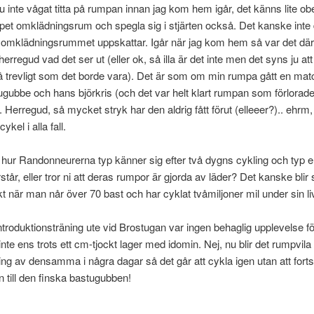
u inte vågat titta på rumpan innan jag kom hem igår, det känns lite o
öppet omklädningsrum och spegla sig i stjärten också. Det kanske inte
omklädningsrummet uppskattar. Igår när jag kom hem så var det däre
erregud vad det ser ut (eller ok, så illa är det inte men det syns ju att
 så trevligt som det borde vara). Det är som om min rumpa gått en ma
ugubbe och hans björkris (och det var helt klart rumpan som förlorad
 Herregud, så mycket stryk har den aldrig fått förut (elleeer?).. ehrm
ykel i alla fall.
 hur Randonneurerna typ känner sig efter två dygns cykling och typ e
står, eller tror ni att deras rumpor är gjorda av läder? Det kanske blir 
t när man når över 70 bast och har cyklat tvåmiljoner mil under sin l
ntroduktionsträning ute vid Brostugan var ingen behaglig upplevelse 
 inte ens trots ett cm-tjockt lager med idomin. Nej, nu blir det rumpvila
ng av densamma i några dagar så det går att cykla igen utan att forts
n till den finska bastugubben!