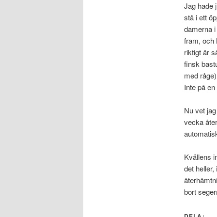
Jag hade j
stå i ett 
damerna i 
fram, och h
riktigt är
finsk bast
med råge).
Inte på en c
Nu vet jag
vecka åter
automatisk
Kvällens i
det heller,
återhämtni
bort seger
DELA: