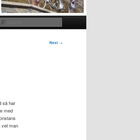
Search
Next
→
d så har
ade med
gonstans
å vet man