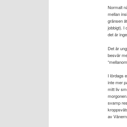
Normalt nä
mellan ins
gränsen åt
jobbigt). I
det är ing
Det är ung
besvär med 
“mellanomr
I lördags 
inte mer p
mitt liv s
morgonen. 
svamp rest
kroppsväts
av Vänerns