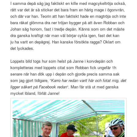
I samma depå såg jag faktiskt en kille med magcykeltröja också,
rätt var det är så sticker det bara fram en hårig mage i ögonvrån,
och där var han. Teorin att han faktiskt hade en magtröja och inte
bara råkat glömma dra ner tröjan bygger på att även Robban och
Johan såg honom, fast i tredje depån. Känns som om det måste
dra ganska kraftigt när man väl börjar cykla igen, fast det kan
ju ha varit en depågrej. Han kanske försökte ragga? Oklart om
det lyckades.
Loppets bild togs hur som helst på Janne i korvdepån och
kompletteras med loppets citat som Robban fick ungefär 1h
senare när han dök upp i depån och gjorde precis samma sak
som jag gjort tidigare, “
Karro har redan varit här och fotat mig, det
ligger säkert på Facebook redan
“. Man får stå ut med ganska
mycket ibland, förlåt Janne!