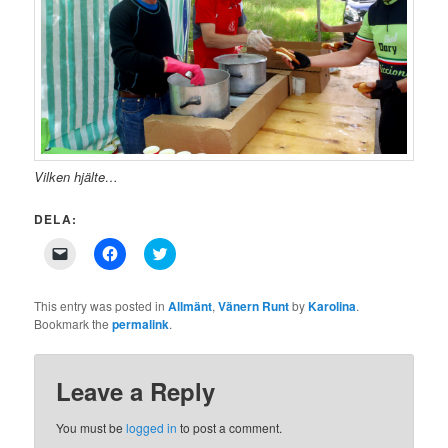
Vilken hjälte…
DELA:
Click
Click
Click
to
to
to
email
share
share
a
on
on
link
Facebook
Twitter
This entry was posted in
Allmänt
,
Vänern Runt
by
Karolina
.
to
(Opens
(Opens
Bookmark the
permalink
.
a
in
in
friend
new
new
(Opens
window)
window)
in
new
Leave a Reply
window)
You must be
logged in
to post a comment.