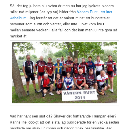
Så, det tog ju bara sju svåra år men nu har jag lyckats placera
“alla” två miljoner (läs typ 50) bilder från
Vänern Runt i ett litet
webalbum
. Jag förstår att det är säkert minst ett hundratalet
personer som suttit och väntat, eller inte. Livet kom lite i
mellan senaste veckan i alla fall och det kan man ju inte göra så
mycket åt.
Vad har hänt sen sist då? Skaver det fortfarande i rumpan eller?
Känns lite jobbigt att det sista jag publicerade för en vecka sedan
handlade om skav i rumpan och någon finsk bastugubbe. Jag