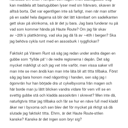
kan meddela att bastugubben lyser med sin frånvaro, skaven är
alltså borta. Det var egentligen inte så farligt, men när man sitter
på en sadel hela dagarna så blir det lätt kännbart om sadelkanten
gett skav på skinkorna, så är det ju bara. Jag bara funderar nu på
vad som kommer hända på Haute Route? Om jag får skav
av ~20h´s plattkörning, vad ska jag då få av ~40h i bergen? Ska
jag behöva cykla runt med en assosburk i ryggfickan?
Faktiskt på Vänern Runt så såg jag redan under andra dagen en
gubbe som “fyllde på” i de nedre regionerna i depån. Det såg
mycket märkligt ut och jag vet inte varför, men vissa saker vill
man inte se men ändå kan man inte låta bli att titta tillbaka. Först
såg jag bara honom med någonting i handen, sen såg jag i
ögonvrån hur han började dra ut cykelbyxorna från magen och
här borde man ju låtit blicken vandra vidare för vem vill se en
svettig gubbe stå och kladda assoskräm i skrevet? Men inte då,
naturligtvis tittar jag tillbaka och får se hur en näve full med kladd
åker ner i byxorna och sen blev det för mycket på riktigt så då
slutade jag faktiskt titta. Ehrm, är det Haute Route-stilen
kanske? Kanske är det ingen som bryr sig?